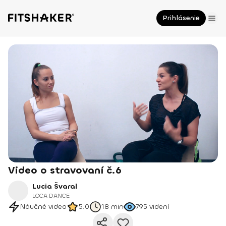
Prihlásenie
Video o stravovaní č.6
Lucia Švaral
LOCA DANCE
Náučné video
5.0
18 min
795
videní