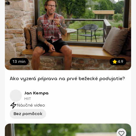
13 min
4.9
Ako vyzerá príprava na prvé bežecké podujatie?
Jan Kempa
HIIT
Náučné video
Bez pomôcok