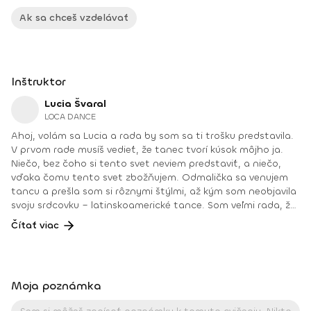
Ak sa chceš vzdelávať
Inštruktor
Lucia Švaral
LOCA DANCE
Ahoj, volám sa Lucia a rada by som sa ti trošku predstavila.
V prvom rade musíš vedieť, že tanec tvorí kúsok môjho ja.
Niečo, bez čoho si tento svet neviem predstaviť, a niečo,
vďaka čomu tento svet zbožňujem. Odmalička sa venujem
tancu a prešla som si rôznymi štýlmi, až kým som neobjavila
svoju srdcovku – latinskoamerické tance. Som veľmi rada, že
svoju vášeň môžem posúvať ďalej, a preto viem, že začať s
Čítať viac
predcvičovaním bola tá najlepšia vec na svete, na ktorú ma
môj frajer nahovoril. Začala som s predcvičovaním zumby,
neskôr aj s jej inými odrodami, ako sú zumba toning či aqua
zumba. Venujem sa aj predcvičovaniu detí v škôlkach a
Moja poznámka
školách. Je úžasné pozorovať detskú radosť z cvičenia.
Snažím sa neustále vzdelávať, zlepšovať, a preto som si