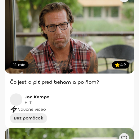
11 min
4.9
Čo jesť a piť pred behom a po ňom?
Jan Kempa
HIIT
Náučné video
Bez pomôcok