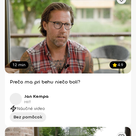
12 min
4.9
Prečo ma pri behu niečo bolí?
Jan Kempa
HIIT
Náučné video
Bez pomôcok