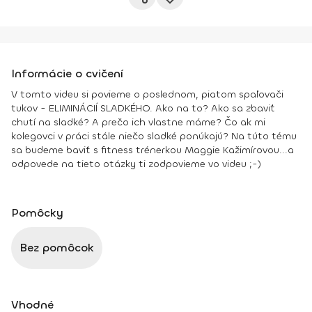
Informácie o cvičení
V tomto videu si povieme o poslednom, piatom spaľovači
tukov -
ELIMINÁCIÍ SLADKÉHO
. Ako na to? Ako sa zbaviť
chutí na sladké? A prečo ich vlastne máme? Čo ak mi
kolegovci v práci stále niečo sladké ponúkajú? Na túto tému
sa budeme baviť s fitness trénerkou Maggie Kažimírovou...a
odpovede na tieto otázky ti zodpovieme vo videu ;-)
Pomôcky
Bez pomôcok
Vhodné