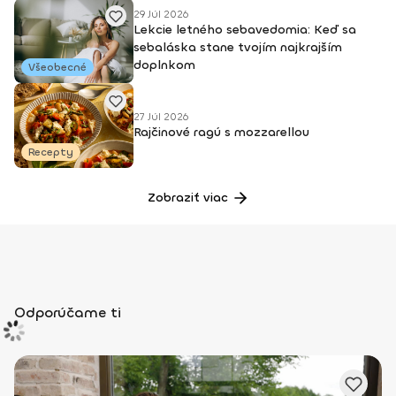
29 Júl 2026
Lekcie letného sebavedomia: Keď sa
sebaláska stane tvojím najkrajším
doplnkom
Všeobecné
27 Júl 2026
Rajčinové ragú s mozzarellou
Recepty
Zobraziť viac
Odporúčame ti