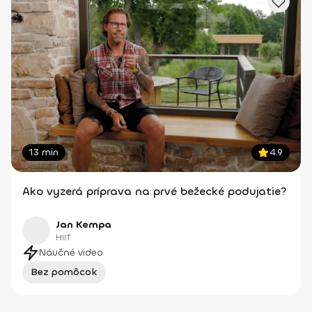
13 min
4.9
Ako vyzerá príprava na prvé bežecké podujatie?
Jan Kempa
HIIT
Náučné video
Bez pomôcok