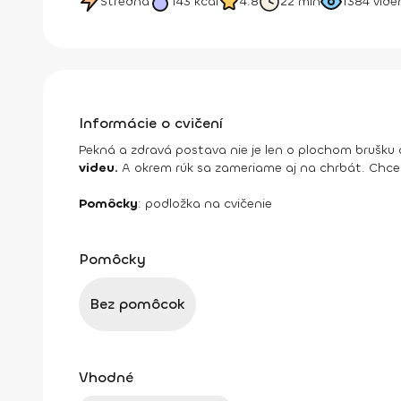
Stredná
143
kcal
4.8
22 min
1384
vide
Informácie o cvičení
Pekná a zdravá postava nie je len o plochom brušku
videu.
A okrem rúk sa zameriame aj na chrbát. Chceme
Pomôcky
: podložka na cvičenie
Pomôcky
Bez pomôcok
Vhodné