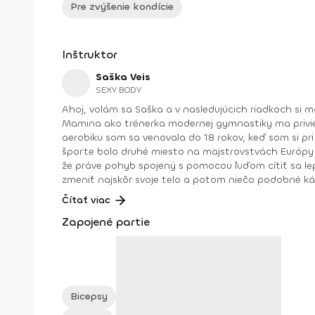
Pre zvýšenie kondície
Inštruktor
Saška Veis
SEXY BODY
Ahoj, volám sa Saška a v nasledujúcich riadkoch si môžeš prečítať o mojej práci, ktorú naozaj zbožňujem. V šiestich rokoch som sa začala venovať športovému aerobiku.
Mamina ako trénerka modernej gymnastiky ma privi
aerobiku som sa venovala do 18 rokov, keď som si pr
športe bolo druhé miesto na majstrovstvách Európy v Liberci v kategórii step aerobik. V roku 2009 som
že práve pohyb spojený s pomocou ľuďom cítiť sa lepš
zmeniť najskôr svoje telo a potom niečo podobné káza
ja som sa dostala až na súťažné pódiá. Pevne verím, že práve pomocou mojich hodín na Fitshakeri sa ti podarí zhodiť nielen prebytočné kilá, ale vyformuješ si aj postavu,
Čítať viac
po ktorej túžiš. Pamätaj: „Fitnes nie je chvíľkový stav dodržiavania zdravej životosprávy a diét, fitnes je životný štýl!" Dosiahnuté vzdelanie: Miss aerobik junior Slovenskej
Zapojené partie
republiky 2008 Oficiálny inštruktor Zumba basic, Zumba basic 2, Zumbatomic Osobná trénerka vo fitnescentre (SAKST) Poradca športovej výživy Inštruktor TRX Súťažiaca
vo fitnese (bikini fitness, body fitness)
Bicepsy