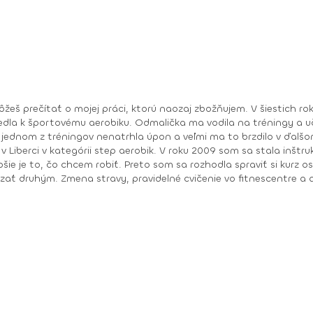
edla k športovému aerobiku. Odmalička ma vodila na tréningy 
i jednom z tréningov nenatrhla úpon a veľmi ma to brzdilo v ďalš
 sa stala inštruktorkou zumby a úplne ma to pohltilo. Vedela som,
ie je to, čo chcem robiť. Preto som sa rozhodla spraviť si kurz os
ť druhým. Zmena stravy, pravidelné cvičenie vo fitnescentre a ae