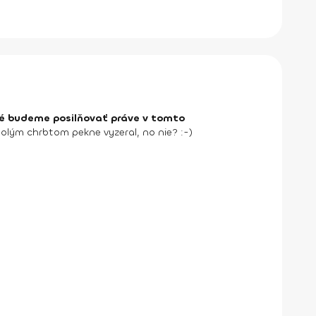
ré budeme posilňovať práve v tomto
holým chrbtom pekne vyzeral, no nie? :-)