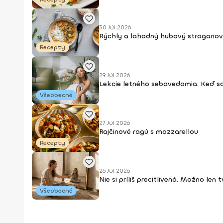
30 Júl 2026
Rýchly a lahodný hubový stroganov
Recepty
29 Júl 2026
Lekcie letného sebavedomia: Keď s
Všeobecné
27 Júl 2026
Rajčinové ragú s mozzarellou
Recepty
26 Júl 2026
Nie si príliš precitlivená. Možno len
Všeobecné