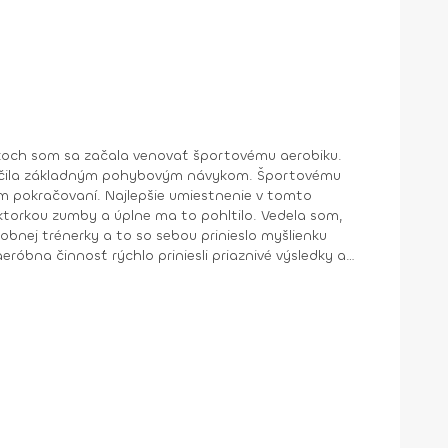
a učila základným pohybovým návykom. Športovému
om pokračovaní. Najlepšie umiestnenie v tomto
obnej trénerky a to so sebou prinieslo myšlienku
róbna činnosť rýchlo priniesli priaznivé výsledky a