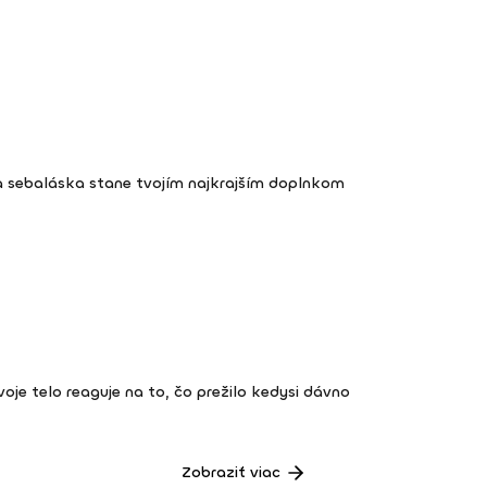
a sebaláska stane tvojím najkrajším doplnkom
 tvoje telo reaguje na to, čo prežilo kedysi dávno
Zobraziť viac