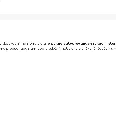
ní
 a „kockách“ na ňom, ale aj
o pekne vytvarovaných rukách, kto
 predsa, aby nám dobre „slúžil“, nebolel a v tričku, či šatách s 