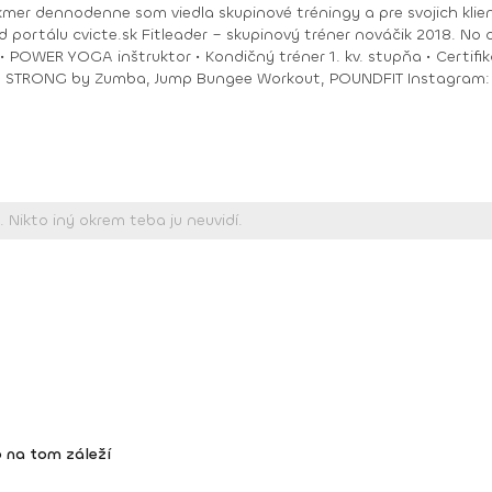
akmer dennodenne som viedla skupinové tréningy a pre svojich klie
ungee Workout, POUNDFIT Instagram: di_hochi, Facebook: Diana Hô Chí Facebook
 na tom záleží