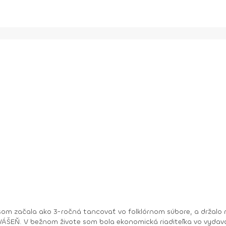
om začala ako 3-ročná tancovať vo folklórnom súbore, a držalo m
ry. No moje hobby –