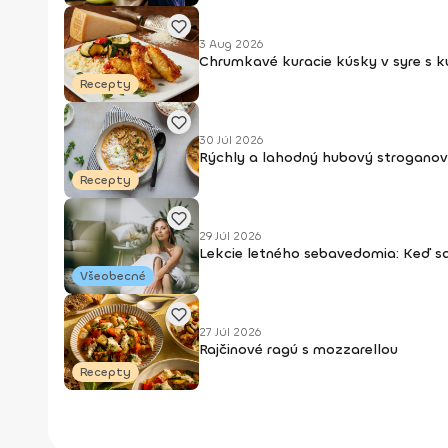
3 Aug 2026
Chrumkavé kuracie kúsky v syre s 
Recepty
30 Júl 2026
Rýchly a lahodný hubový stroganov
Recepty
29 Júl 2026
Lekcie letného sebavedomia: Keď s
Všeobecné
27 Júl 2026
Rajčinové ragú s mozzarellou
Recepty