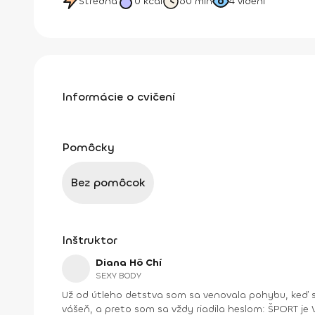
Stredná
0
kcal
60 min
4
videní
Informácie o cvičení
Pomôcky
Bez pomôcok
Inštruktor
Diana Hô Chí
SEXY BODY
Už od útleho detstva som sa venovala pohybu, keď s
vášeň, a preto som sa vždy riadila heslom: ŠPORT je VÁŠEŇ. V bežnom živote som bola ekonomická riaditeľka vo vydavateľstve a mama dospelej dcé