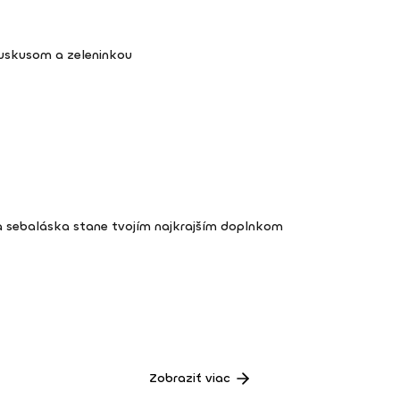
kuskusom a zeleninkou
a sebaláska stane tvojím najkrajším doplnkom
Zobraziť viac