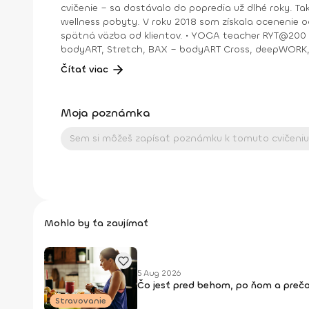
cvičenie – sa dostávalo do popredia už dlhé roky. T
wellness pobyty. V roku 2018 som získala ocenenie od portálu cvicte.sk Fitleader – skupinový tréner nováčik 2018. No oveľa väčším ocenením bola vždy pre mňa pozitívna
spätná väzba od klientov. • YOGA teacher RYT@200 • POWER YOGA inštruktor • Kondičný tréner 1. kv. stupňa • Certifikovaná lektorka skupinových cvičení bodyART Basic,
bodyART, Stretch, BAX – bodyART Cross, deepWORK, STRONG by Zumba, Jump B
skupina: ŠPORT je VÁŠEŇ
Čítať viac
Moja poznámka
Mohlo by ťa zaujímať
5 Aug 2026
Čo jesť pred behom, po ňom a prečo
Stravovanie