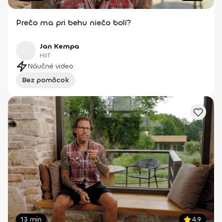
Prečo ma pri behu niečo bolí?
Jan Kempa
HIIT
Náučné video
Bez pomôcok
13 min
4.9