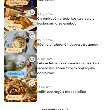
Stravovanie
3 Aug 2026
Chrumkavé kuracie kúsky v syre s
kuskusom a zeleninkou
Recepty
30 Júl 2026
Rýchly a lahodný hubový stroganov
Recepty
29 Júl 2026
Lekcie letného sebavedomia: Keď sa
sebaláska stane tvojím najkrajším
doplnkom
Všeobecné
27 Júl 2026
Rajčinové ragú s mozzarellou
Recepty
Zobraziť viac