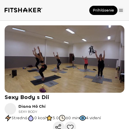
Prihlásenie
Sexy Body s Dii
Diana Hô Chí
SEXY BODY
Stredná
0
kcal
5.0
60 min
4
videní