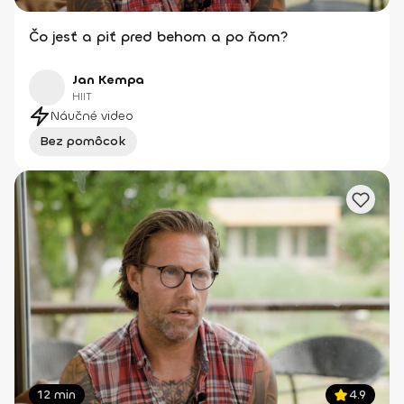
Čo jesť a piť pred behom a po ňom?
Jan Kempa
HIIT
Náučné video
Bez pomôcok
12 min
4.9