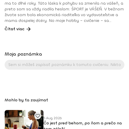
ma to dlhé roky. Táto láska k pohybu sa zmenila na vášeň, a
preto som sa vždy riadila heslom: ŠPORT je VÁŠEŇ. V bežnom
živote som bola ekonomická riaditeľka vo vydavateľstve a
mama dospelej dcéry. No moje hobby – cvičenie – sa
dostávalo do popredia už dlhé roky. Takmer dennodenne
Čítať viac
som viedla skupinové tréningy a pre svojich klientov som
organizovala viachodinové eventy, fit a wellness pobyty. V
roku 2018 som získala ocenenie od portálu cvicte.sk
Fitleader – skupinový tréner nováčik 2018. No oveľa väčším
Moja poznámka
ocenením bola vždy pre mňa pozitívna spätná väzba od
klientov. • YOGA teacher RYT@200 • POWER YOGA inštruktor
• Kondičný tréner 1. kv. stupňa • Certifikovaná lektorka
skupinových cvičení bodyART Basic, bodyART, Stretch, BAX –
bodyART Cross, deepWORK, STRONG by Zumba, Jump
Bungee Workout, POUNDFIT Instagram: di_hochi, Facebook:
Diana Hô Chí Facebook skupina: ŠPORT je VÁŠEŇ
Mohlo by ťa zaujímať
5 Aug 2026
Čo jesť pred behom, po ňom a prečo na
tom záleží