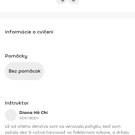
Informácie o cvičení
Pomôcky
Bez pomôcok
Inštruktor
Diana Hô Chí
SEXY BODY
Už od útleho detstva som sa venovala pohybu, keď som
začala ako 3-ročná tancovať vo folklórnom súbore, a držalo