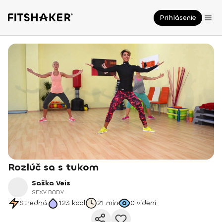
Prihlásenie
Rozlúč sa s tukom
Saška Veis
SEXY BODY
Stredná
123
kcal
21 min
0
videní