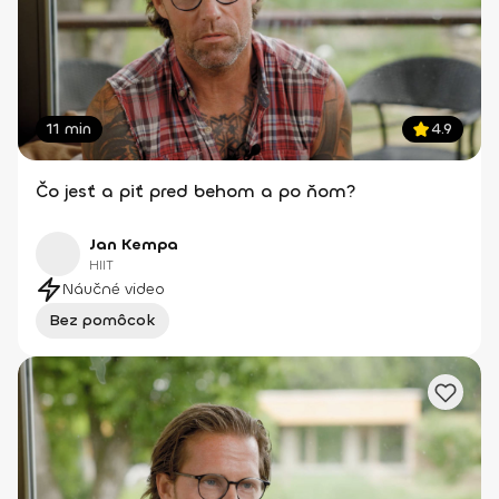
11 min
4.9
Čo jesť a piť pred behom a po ňom?
Jan Kempa
HIIT
Náučné video
Bez pomôcok