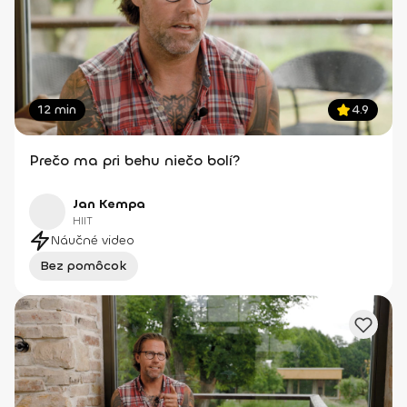
12 min
4.9
Prečo ma pri behu niečo bolí?
Jan Kempa
HIIT
Náučné video
Bez pomôcok