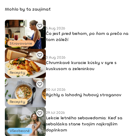
Mohlo by ťa zaujímať
5 Aug 2026
Čo jesť pred behom, po ňom a prečo na
tom záleží
Stravovanie
3 Aug 2026
Chrumkavé kuracie kúsky v syre s
kuskusom a zeleninkou
Recepty
30 Júl 2026
Rýchly a lahodný hubový stroganov
Recepty
29 Júl 2026
Lekcie letného sebavedomia: Keď sa
sebaláska stane tvojím najkrajším
doplnkom
Všeobecné