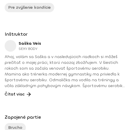
Pre zvýšenie kondície
Inštruktor
Saška Veis
SEXY BODY
Ahoj, volám sa Saška a v nasledujúcich riadkoch si môžeš
prečítať o mojej práci, ktorú naozaj zbožňujem. V šiestich
rokoch som sa začala venovať športovému aerobiku.
Mamina ako trénerka modernej gymnastiky ma priviedla k
športovému aerobiku. Odmalička ma vodila na tréningy a
učila základným pohybovým návykom. Športovému aerobiku
som sa venovala do 18 rokov, keď som si pri jednom z
Čítať viac
tréningov nenatrhla úpon a veľmi ma to brzdilo v ďalšom
pokračovaní. Najlepšie umiestnenie v tomto športe bolo
druhé miesto na majstrovstvách Európy v Liberci v kategórii
step aerobik. V roku 2009 som sa stala inštruktorkou zumby
Zapojené partie
a úplne ma to pohltilo. Vedela som, že práve pohyb spojený
s pomocou ľuďom cítiť sa lepšie je to, čo chcem robiť. Preto
Brucho