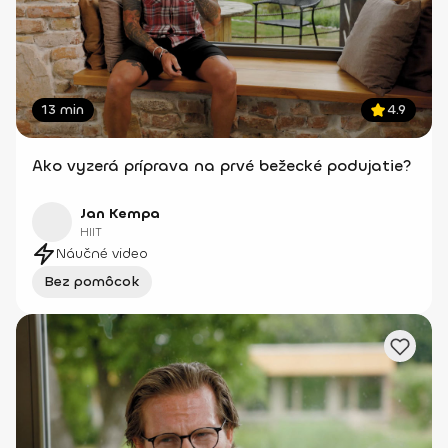
13 min
4.9
Ako vyzerá príprava na prvé bežecké podujatie?
Jan Kempa
HIIT
Náučné video
Bez pomôcok