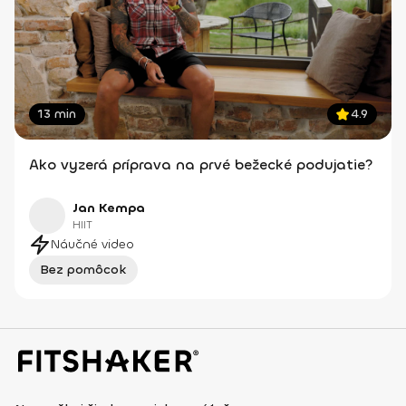
13 min
4.9
Ako vyzerá príprava na prvé bežecké podujatie?
Jan Kempa
HIIT
Náučné video
Bez pomôcok