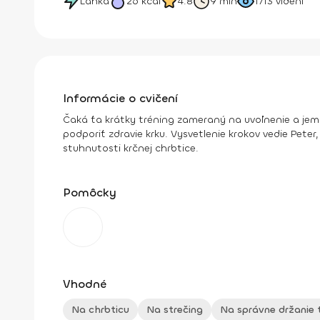
Ľahká
26
kcal
4.8
9 min
1713
videní
Informácie o cvičení
Čaká ťa krátky tréning zameraný na uvoľnenie a jem
podporiť zdravie krku. Vysvetlenie krokov vedie Peter
stuhnutosti krčnej chrbtice.
Pomôcky
Vhodné
Na chrbticu
Na strečing
Na správne držanie 