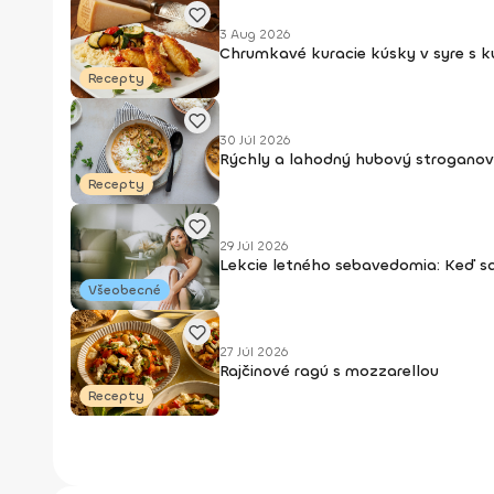
3 Aug 2026
Chrumkavé kuracie kúsky v syre s 
Recepty
30 Júl 2026
Rýchly a lahodný hubový stroganov
Recepty
29 Júl 2026
Lekcie letného sebavedomia: Keď s
Všeobecné
27 Júl 2026
Rajčinové ragú s mozzarellou
Recepty