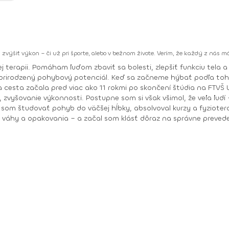
a zvýšiť výkon – či už pri športe, alebo v bežnom živote. Verím, že každý z nás
ri športe, alebo v bežnom
 prirodzený pohybový potenciál. Keď sa začneme hýbať podľa toho
vyšovanie výkonnosti. Postupne som si však všimol, že veľa ľudí 
 váhy a opakovania – a začal som klásť dôraz na správne prevede
etci síce cvičíme podobné cviky, no to, ako ich robíme, robí celý
vie. Vzdelanie: Fakulta telovýchovy a zdravia UK -odbor šport a zdravie Kurzy: