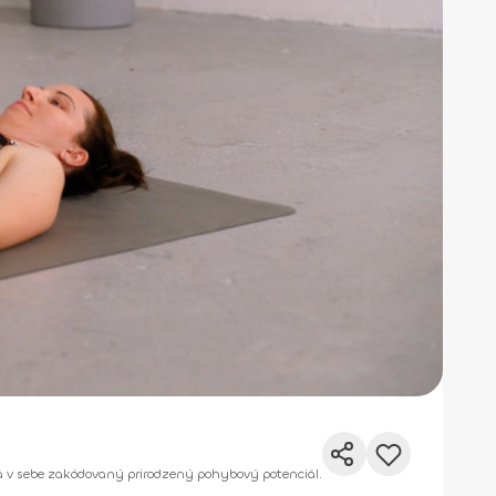
 má v sebe zakódovaný prirodzený pohybový potenciál.