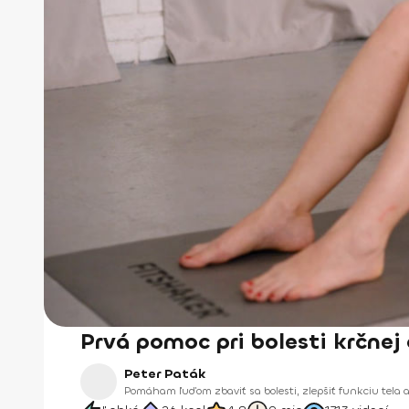
Prvá pomoc pri bolesti krčnej 
Peter Paták
Pomáham ľuďom zbaviť sa bolesti, zlepšiť funkciu tela 