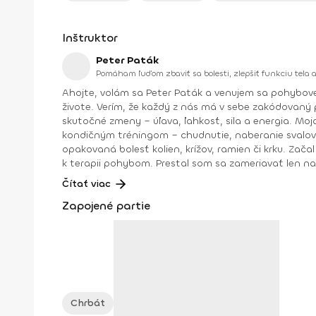
Inštruktor
Peter Paták
Pomáham ľuďom zbaviť sa bolesti, zlepšiť funkciu tela 
Ahojte, volám sa Peter Paták a venujem sa pohybovej terapii. Pomáham ľuďom zbaviť sa bolesti, zlepšiť funkciu tela a zvýšiť výkon – či už p
živote. Verím, že každý z nás má v sebe zakódovaný
skutočné zmeny – úľava, ľahkosť, sila a energia. Moja cesta začala pred viac ako 11 rokmi po skončení štúdia na FTVŠ UK. Ako fitness tréner som sa spočiatku venoval
kondičným tréningom – chudnutie, naberanie svalov, z
opakovaná bolesť kolien, krížov, ramien či krku. Začal som študovať pohyb do väčšej hĺbky, absolvoval kurzy a fyzioterapie a postupne som prešiel od klasických tréningov
k terapii pohybom. Prestal som sa zameriavať len na
Dnes pomáham ľuďom objaviť silu zdravého pohybu. Vš
Čítať viac
tie správne informácie a techniky, aby ste z každého pohybu vyťažili maximum pre svoje zdra
Zapojené partie
Chrbát