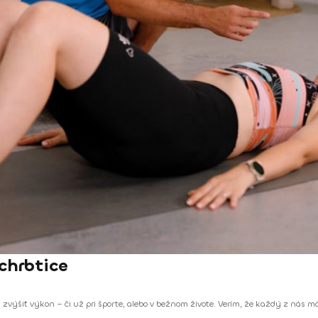
chrbtice
a zvýšiť výkon – či už pri športe, alebo v bežnom živote. Verím, že každý z nás