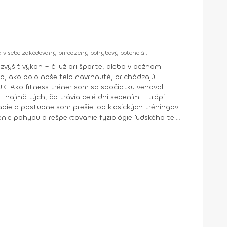
 má v sebe zakódovaný prirodzený pohybový potenciál.
, ako bolo naše telo navrhnuté, prichádzajú
– najmä tých, čo trávia celé dni sedením – trápi
nie pohybu a rešpektovanie fyziológie ľudského tela.
 rozdiel. A práve to je mojím cieľom – odovzdať vám
•⁠ ⁠FMS ( Functional Movement System ) •⁠ ⁠DNS ( Dynamická Neuromuskulárna Stabilizácia ) •⁠ ⁠FP ( Functional Patterns ) •⁠ ⁠EXOS ( Performance specialist •⁠ ⁠Anatomy Trains