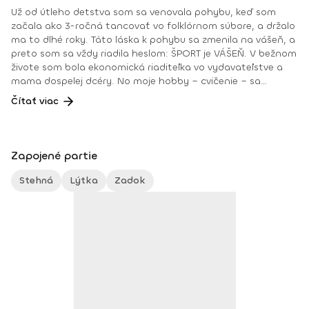
Už od útleho detstva som sa venovala pohybu, keď som
začala ako 3-ročná tancovať vo folklórnom súbore, a držalo
ma to dlhé roky. Táto láska k pohybu sa zmenila na vášeň, a
preto som sa vždy riadila heslom: ŠPORT je VÁŠEŇ. V bežnom
živote som bola ekonomická riaditeľka vo vydavateľstve a
mama dospelej dcéry. No moje hobby – cvičenie – sa
dostávalo do popredia už dlhé roky. Takmer dennodenne
Čítať viac
som viedla skupinové tréningy a pre svojich klientov som
organizovala viachodinové eventy, fit a wellness pobyty. V
roku 2018 som získala ocenenie od portálu cvicte.sk
Fitleader – skupinový tréner nováčik 2018. No oveľa väčším
Zapojené partie
ocenením bola vždy pre mňa pozitívna spätná väzba od
klientov. • YOGA teacher RYT@200 • POWER YOGA inštruktor
Stehná
Lýtka
Zadok
• Kondičný tréner 1. kv. stupňa • Certifikovaná lektorka
skupinových cvičení bodyART Basic, bodyART, Stretch, BAX –
bodyART Cross, deepWORK, STRONG by Zumba, Jump
Bungee Workout, POUNDFIT Instagram: di_hochi, Facebook:
Diana Hô Chí Facebook skupina: ŠPORT je VÁŠEŇ