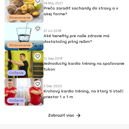
14 Máj 2021
Prečo zaradiť sacharidy do stravy a v
akej forme?
Stravovanie
27 Júl 2018
Aké benefity pre naše zdravie má
dostatočný pitný režim?
Stravovanie
12 Sep 2019
Jednoduchý kardio tréning na spaľovanie
tukov
Cvičenie
3 Dec 2020
Kruhový kardio tréning, na ktorý ti stačí
priestor 1 x 1 m
Cvičenie
Zobraziť viac