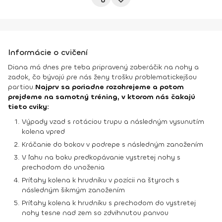
Informácie o cvičení
Diana má dnes pre teba pripravený zaberáčik na nohy a
zadok, čo bývajú pre nás ženy trošku problematickejšou
partiou.
Najprv sa poriadne rozohrejeme a potom
prejdeme na samotný tréning, v ktorom nás čakajú
tieto cviky:
Výpady vzad s rotáciou trupu a následným vysunutím
kolena vpred
Kráčanie do bokov v podrepe s následným zanožením
V ľahu na boku predkopávanie vystretej nohy s
prechodom do unoženia
Príťahy kolena k hrudníku v pozícii na štyroch s
následným šikmým zanožením
Príťahy kolena k hrudníku s prechodom do vystretej
nohy tesne nad zem so zdvihnutou panvou