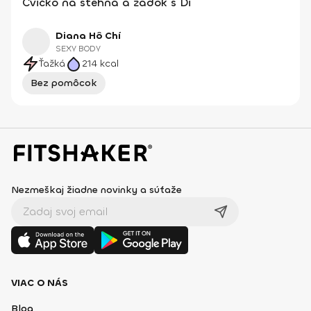
Cvičko na stehná a zadok s Di
Diana Hô Chí
SEXY BODY
Ťažká
214
kcal
Bez pomôcok
Nezmeškaj žiadne novinky a súťaže
VIAC O NÁS
Blog