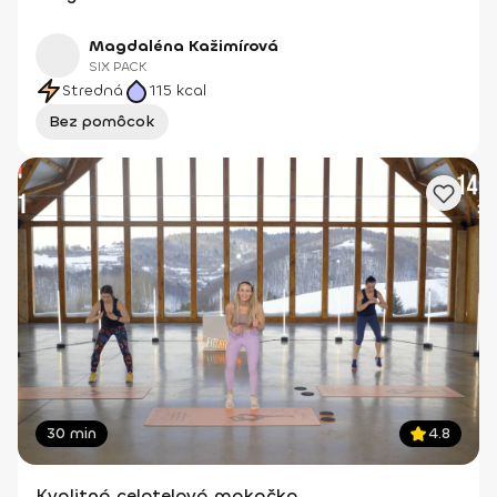
Magdaléna Kažimírová
SIX PACK
Stredná
115
kcal
Bez pomôcok
30 min
4.8
Kvalitná celotelová makačka