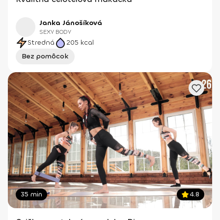
Janka Jánošíková
SEXY BODY
Stredná
205
kcal
Bez pomôcok
35 min
4.8