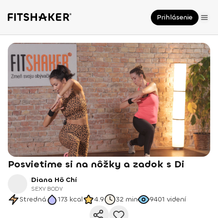
Prihlásenie
Posvietime si na nôžky a zadok s Di
Diana Hô Chí
SEXY BODY
Stredná
173
kcal
4.9
32 min
9401
videní