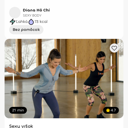
Diana Hô Chí
SEXY BODY
Ľahká
73
kcal
Bez pomôcok
21 min
4.7
Sexy vršok