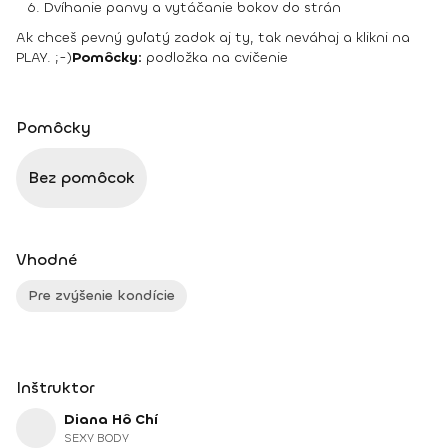
Dvíhanie panvy a vytáčanie bokov do strán
Ak chceš pevný guľatý zadok aj ty, tak neváhaj a klikni na
PLAY. ;-)
Pomôcky:
podložka na cvičenie
Pomôcky
Bez pomôcok
Vhodné
Pre zvýšenie kondície
Inštruktor
Diana Hô Chí
SEXY BODY