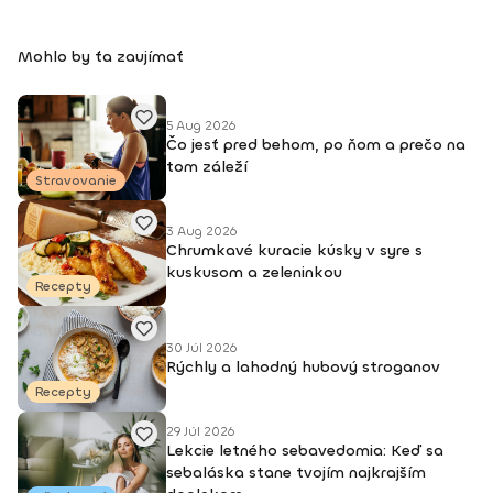
k vonkajšiemu svetu. Vďaka nej je môj život krajší, lepší
a plnohodnotnejší. Viac info o mne a joge nájdete na mojej
Mohlo by ťa zaujímať
stránke nikolchovancova.sk Dosiahnuté vzdelanie: Inštruktor
powerjogy, stupeň 1 a 2 – Powerjoga Akadémia Slovensko –
lektori: Bc. Michaela Hluchová (SR), Václav Krejčík (ČR)
Intenzívny odborný seminár Gravid jogy – lektor Ing. Dana
5 Aug 2026
Čo jesť pred behom, po ňom a prečo na
Beierová (ČR)
tom záleží
Stravovanie
3 Aug 2026
Chrumkavé kuracie kúsky v syre s
kuskusom a zeleninkou
Recepty
30 Júl 2026
Rýchly a lahodný hubový stroganov
Recepty
29 Júl 2026
Lekcie letného sebavedomia: Keď sa
sebaláska stane tvojím najkrajším