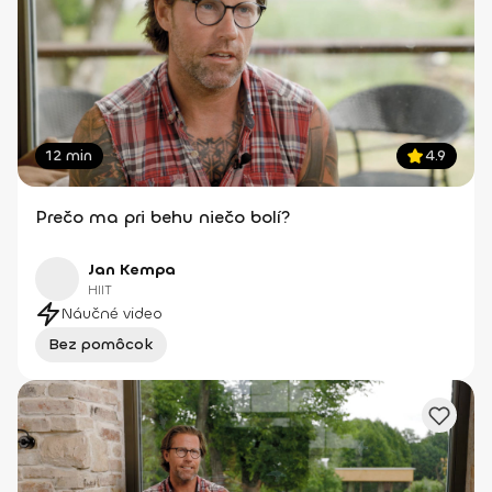
12 min
4.9
Prečo ma pri behu niečo bolí?
Jan Kempa
HIIT
Náučné video
Bez pomôcok