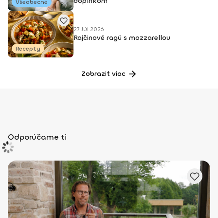
doplnkom
Všeobecné
27 Júl 2026
Rajčinové ragú s mozzarellou
Recepty
Zobraziť viac
Odporúčame ti