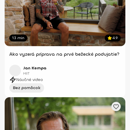
13 min
4.9
Ako vyzerá príprava na prvé bežecké podujatie?
Jan Kempa
HIIT
Náučné video
Bez pomôcok