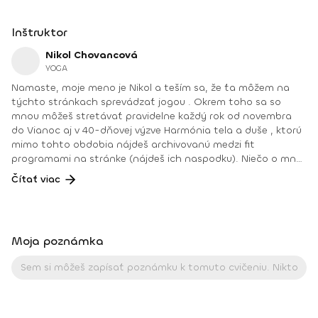
Inštruktor
Nikol Chovancová
YOGA
Namaste, moje meno je Nikol a teším sa, že ťa môžem na
týchto stránkach sprevádzať jogou . Okrem toho sa so
mnou môžeš stretávať pravidelne každý rok od novembra
do Vianoc aj v 40-dňovej výzve Harmónia tela a duše , ktorú
mimo tohto obdobia nájdeš archivovanú medzi fit
programami na stránke (nájdeš ich naspodku). Niečo o mne.
Od detstva som sa venovala rôznym druhom pohybu, najmä
Čítať viac
tancu, pri ktorom som cítila slobodu a radosť. Neskôr som
cvičila aeróbne cvičenia a venovala sa zdravej výžive, až kým
som nenatrafila na jogu. V joge som našla všetko: radosť
z pohybu, uvoľnenie tela a mysle, spojenie so sebou
Moja poznámka
a odpovede na hlbšie otázky. Joge sa aktívne venujem od
roku 2008. Najväčšou odmenou je pre mňau učiť ľudí a vidieť
ako robia pokroky a ako im joga pomáha zlepšiť kvalitu ich
života. Joga je pre mňa cestou k sebapoznaniu, vnútornej
harmónii a zdravému fyzickému telu. Pomáha mi nahliadnuť
do svojho vnútra a zároveň otvoriť srdce a myseľ