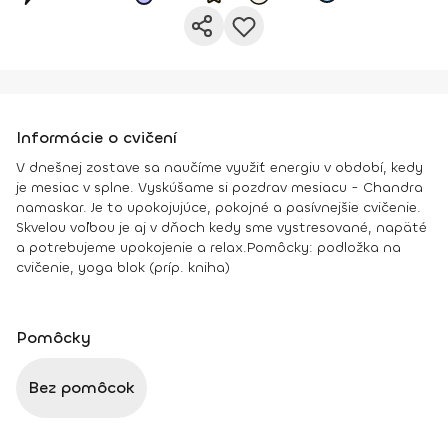
Informácie o cvičení
V dnešnej zostave sa naučíme využiť energiu v období, kedy
je mesiac v splne. Vyskúšame si pozdrav mesiacu - Chandra
namaskar. Je to upokojujúce, pokojné a pasívnejšie cvičenie.
Skvelou voľbou je aj v dňoch kedy sme vystresované, napäté
a potrebujeme upokojenie a relax.
Pomôcky:
podložka na
cvičenie, yoga blok (príp. kniha)
Pomôcky
Bez pomôcok