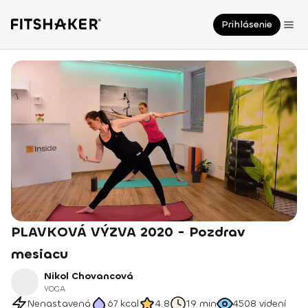
Prihlásenie
PLAVKOVÁ VÝZVA 2020 - Pozdrav
mesiacu
Nikol Chovancová
YOGA
Nenastavená
67
kcal
4.8
19 min
4508
videní