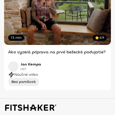
13 min
4.9
Ako vyzerá príprava na prvé bežecké podujatie?
Jan Kempa
HIIT
Náučné video
Bez pomôcok