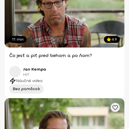
11 min
4.9
Čo jesť a piť pred behom a po ňom?
Jan Kempa
HIIT
Náučné video
Bez pomôcok