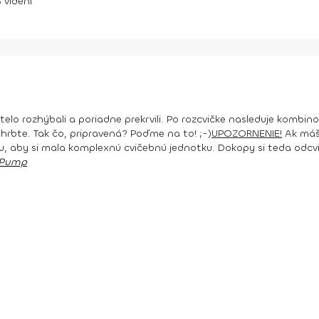
3
videní
lo rozhýbali a poriadne prekrvili. Po rozcvičke nasleduje kombino
chrbte. Tak čo, pripravená? Poďme na to! ;-)
UPOZORNENIE!
Ak máš 
u, aby si mala komplexnú cvičebnú jednotku. Dokopy si teda odcvič
 Pump