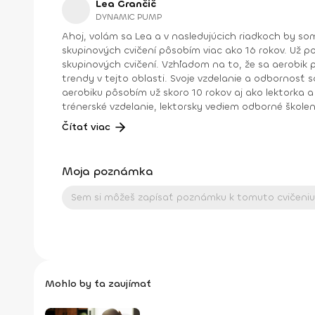
Lea Grančič
DYNAMIC PUMP
Ahoj, volám sa Lea a v nasledujúcich riadkoch by som ti chcela predstaviť svoju prácu, hobby a neoddeliteľnú súčasť života v jednom. Ako lektorka a prezentérka
skupinových cvičení pôsobím viac ako 16 rokov. Už p
skupinových cvičení. Vzhľadom na to, že sa aerobik postupom času vyvíjal a do skupinových cvičení vstupovali n
trendy v tejto oblasti. Svoje vzdelanie a odbornosť som ro
aerobiku pôsobím už skoro 10 rokov aj ako lektorka a šk
trénerské vzdelanie, lektorsky vediem odborné školenia: diplomy a workshopy. Pomôcť ľuďom dosiahnuť svoje c
to“... to sú momenty, ktoré sú pre mňa nenahraditeľné. Dosiahnuté vzdelanie: Inštruktor IFAA Licencia A Inštruktor 1. triedy aerobiku SZRTVS Step diplom
Čítať viac
Moja poznámka
Mohlo by ťa zaujímať