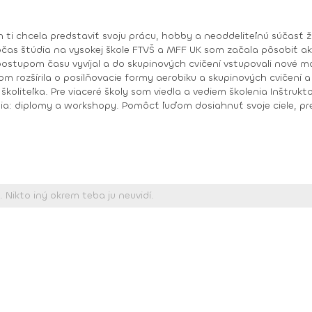
očas štúdia na vysokej škole FTVŠ a MFF UK som začala pôsobiť ak
ové momenty, zväčšoval sa i môj záujem o novinky a
zšírila o posilňovacie formy aerobiku a skupinových cvičení a tanečné form
oliteľka. Pre viaceré školy som viedla a vediem školenia Inštruktor 
iele, prekonať samého seba, prežiť pocit „dokázal som
, Body work
diplom, Bosu diplom, Body pump Fx diplom Schwinn cycling inštruktor Prezentér Body ART Level I