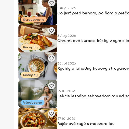
5 Aug 2026
Čo jesť pred behom, po ňom a prečo
Stravovanie
3 Aug 2026
Chrumkavé kuracie kúsky v syre s 
Recepty
30 Júl 2026
Rýchly a lahodný hubový stroganov
Recepty
29 Júl 2026
Lekcie letného sebavedomia: Keď s
Všeobecné
27 Júl 2026
Rajčinové ragú s mozzarellou