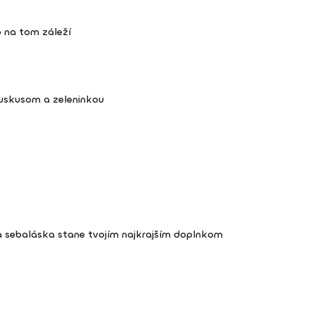
 na tom záleží
kuskusom a zeleninkou
a sebaláska stane tvojím najkrajším doplnkom