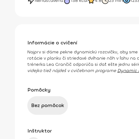
Nenastavená
138
kcal
4.8
25 min
123
Informácie o cvičení
Najprv si dáme pekne dynamickú rozcvičku, aby sme te
rotácie v planku či striedavé dvíhanie nôh v ľahu na 
trénerka Lea Grančič odporúča si dať ešte jednu séri
videjko tiež nájdeš v cvičebnom programe
Dynamic
Pomôcky
Bez pomôcok
Inštruktor