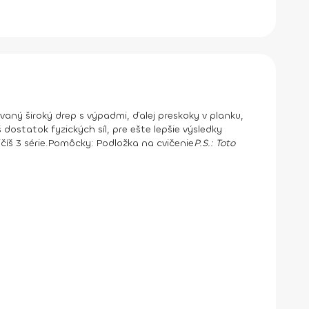
vaný široký drep s výpadmi, ďalej preskoky v planku,
dostatok fyzických síl, pre ešte lepšie výsledky
íš 3 série.
Pomôcky:
Podložka na cvičenie
P.S.: Toto