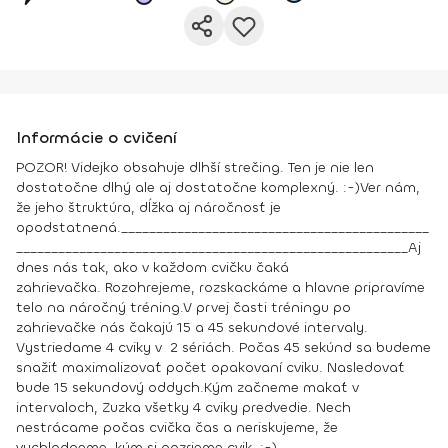
Informácie o cvičení
POZOR! Videjko obsahuje dlhší strečing.
Ten je nie len
dostatočne dlhý ale aj dostatočne komplexný. :-)
Ver nám,
že jeho štruktúra, dĺžka aj náročnosť je
opodstatnená.
____________________________________________
________________________________________________________
Aj
dnes nás tak, ako v každom cvičku čaká
zahrievačka.
Rozohrejeme, rozskackáme a hlavne pripravíme
telo na náročný tréning.
V prvej časti
tréningu po
zahrievačke nás čakajú
15 a 45 sekundové intervaly.
Vystriedame 4 cviky v 2 sériách.
Počas 45 sekúnd sa budeme
snažiť maximalizovať počet opakovaní cviku. Nasledovať
bude 15 sekundový oddych.
Kým začneme makať v
intervaloch, Zuzka všetky 4 cviky predvedie. Nech
nestrácame počas cvička čas a neriskujeme, že
vychladneme, kým si pozrieme cvik. :-)