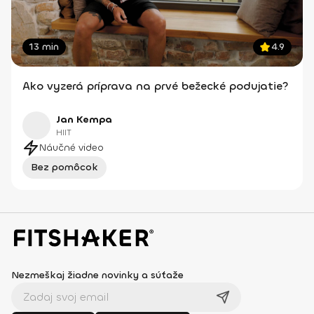
13 min
4.9
Ako vyzerá príprava na prvé bežecké podujatie?
Jan Kempa
HIIT
Náučné video
Bez pomôcok
Nezmeškaj žiadne novinky a súťaže