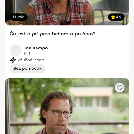
11 min
4.9
Čo jesť a piť pred behom a po ňom?
Jan Kempa
HIIT
Náučné video
Bez pomôcok