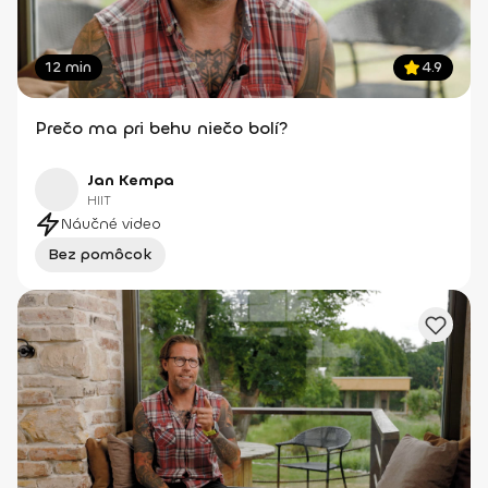
12 min
4.9
Prečo ma pri behu niečo bolí?
Jan Kempa
HIIT
Náučné video
Bez pomôcok