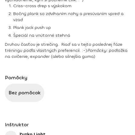
Criss-cross drep s výskokom
Bočný plank so zdvíhaním nohy a presúvaním vpred a
vzad
Plank jack push up
Špeciál na vnútorné stehná
Druhou časťou je strečing.
Riaď sa v tejto poslednej fáze
tréningu podľa vlastných preferencií. :-)
Pomôcky:
podložka
na cvičenie, expander (alebo silnejšia guma)
Pomôcky
Bez pomôcok
Inštruktor
Zuzka Light