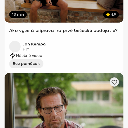
13 min
4.9
Ako vyzerá príprava na prvé bežecké podujatie?
Jan Kempa
HIIT
Náučné video
Bez pomôcok