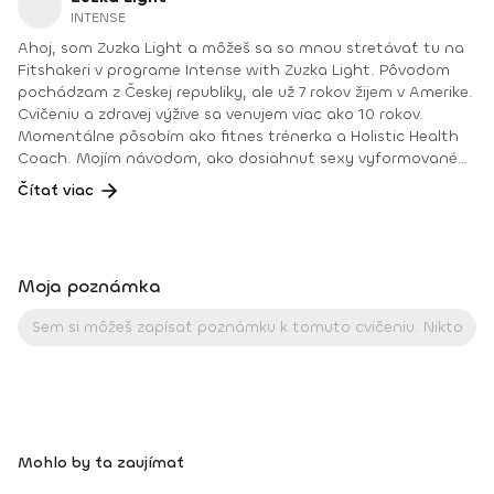
INTENSE
Ahoj, som Zuzka Light a môžeš sa so mnou stretávať tu na
Fitshakeri v programe Intense with Zuzka Light. Pôvodom
pochádzam z Českej republiky, ale už 7 rokov žijem v Amerike.
Cvičeniu a zdravej výžive sa venujem viac ako 10 rokov.
Momentálne pôsobím ako fitnes trénerka a Holistic Health
Coach. Mojím návodom, ako dosiahnuť sexy vyformované
telo, je cvičiť každý deň, zdravo sa stravovať a nepoľavovať
Čítať viac
v progrese. Mám pre teba tréningy, ktoré sú zábavné,
intenzívne, krátke, ale hlavne vysoko efektívne. Zastávam
názor, že cvičiť by sme mali každý deň, čo neznamená, že
musíme dvíhať nejaké ťažké činky alebo behať maratón.
Moja poznámka
Týždenný rozvrh tréningu by mal byť metodický a zahŕňať
rôzne typy a rozmanitosť cvičení, aby sme dosiahli naozaj
skutočné výsledky a rozvíjali atletické schopnosti – kardio,
silu, vytrvalosť, flexibilitu a mobilitu. Do týždenného
harmonogramu by sme mali zaradiť aj dni aktívneho
odpočinku. Moje dni aktívneho odpočinku sú streda a
nedeľa. Väčšinou si vtedy prestrečujem celé telo alebo si
zacvičím jogu. Ty si môžeš ísť napríklad zaplávať, ísť na dlhú
Mohlo by ťa zaujímať
prechádzku, na bicykel alebo korčule. Za aktívny odpočinok
považujem akúkoľvek aktivitu, ktorá nie je intenzívna, ale aj