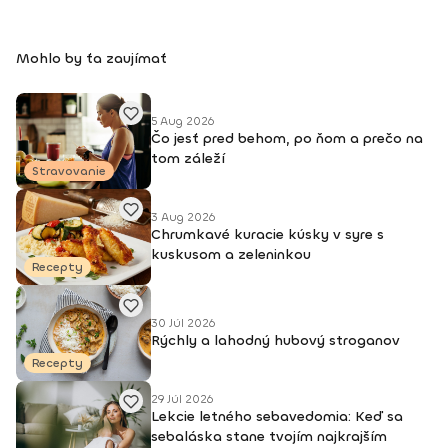
Mohlo by ťa zaujímať
5 Aug 2026
Čo jesť pred behom, po ňom a prečo na
tom záleží
Stravovanie
3 Aug 2026
Chrumkavé kuracie kúsky v syre s
kuskusom a zeleninkou
Recepty
30 Júl 2026
Rýchly a lahodný hubový stroganov
Recepty
29 Júl 2026
Lekcie letného sebavedomia: Keď sa
sebaláska stane tvojím najkrajším