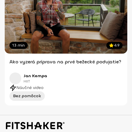
13 min
4.9
Ako vyzerá príprava na prvé bežecké podujatie?
Jan Kempa
HIIT
Náučné video
Bez pomôcok