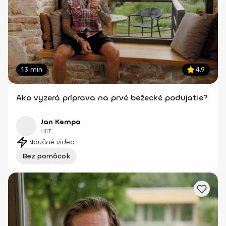
13 min
4.9
Ako vyzerá príprava na prvé bežecké podujatie?
Jan Kempa
HIIT
Náučné video
Bez pomôcok