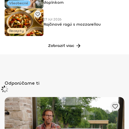
doplnkom
Všeobecné
27 Júl 2026
Rajčinové ragú s mozzarellou
Recepty
Zobraziť viac
Odporúčame ti