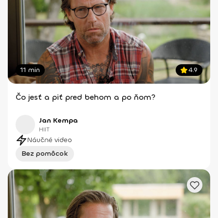
11 min
4.9
Čo jesť a piť pred behom a po ňom?
Jan Kempa
HIIT
Náučné video
Bez pomôcok