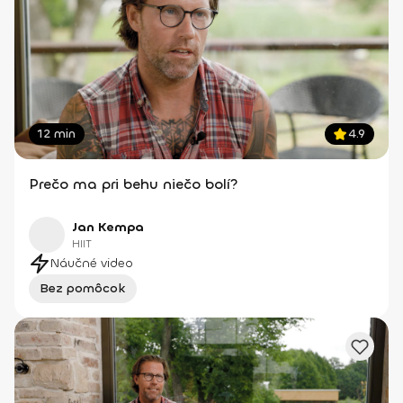
12 min
4.9
Prečo ma pri behu niečo bolí?
Jan Kempa
HIIT
Náučné video
Bez pomôcok