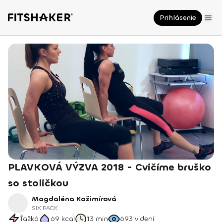
Prihlásenie
PLAVKOVÁ VÝZVA 2018 - Cvičíme bruško
so stoličkou
Magdaléna Kažimírová
SIX PACK
Ťažká
69
kcal
13 min
693
videní