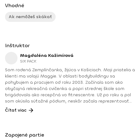
Vhodné
Ak nemôžeš skákať
Inštruktor
Magdaléna Kažimírová
SIX PACK
Som rodená Zemplínčanka, žijúca v Košiciach. Moji priatelia a
klienti ma volajú Maggie. V oblasti bodybuildingu sa
pohybujem a pracujem od roku 2003. Začínala som ako
obyčajná rekreačná cvičenka a popri strednej škole som
brigádovala ako recepčná vo fitnescentre. Už po roku a pol
som okúsila súťažné pódium, neskôr začala reprezentovať
Slovensko a vtedy sa začala aj moja trénerská dráha.
Čítať viac
Netrénujem iba bežných rekreačných cvičencov, ale aj tých,
ktorí dnes už majú doma zbierky medailí. Okrem toho sa
venujem manuálnym technikám, ako sú osteodynamika,
Dornova metóda, spinal touch či reflexológia. Maximum
Zapojené partie
svojej pracovnej energie, vedomostí a skúseností venujem