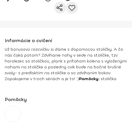
Informácie o cvičení
Už bonusovú rozcvičku si dáme s dopomocou stoličky. A čo
nás čaká potom? Zdvíhanie nohy v sede na stoličke, tzv.
horolezec so stoličkou, plank s príťahom kolena s vyloženými
nohami na stoličke a posledný cvik bude na bočné brušné
svaly- s predlaktím na stoličke a so zdvíhaním bokov.
Zopakujeme v troch sériách a je to! :)
Pomôcky:
stolička
Pomôcky