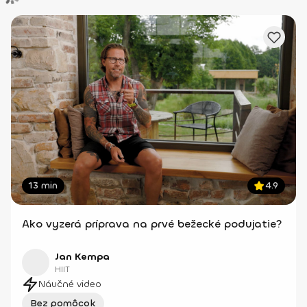
13 min
4.9
Ako vyzerá príprava na prvé bežecké podujatie?
Jan Kempa
HIIT
Náučné video
Bez pomôcok