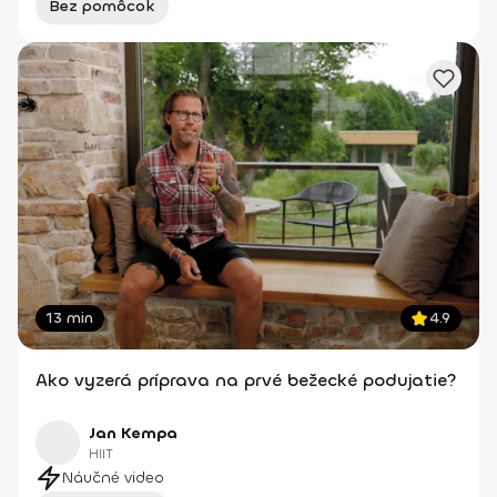
Bez pomôcok
13 min
4.9
Ako vyzerá príprava na prvé bežecké podujatie?
Jan Kempa
HIIT
Náučné video