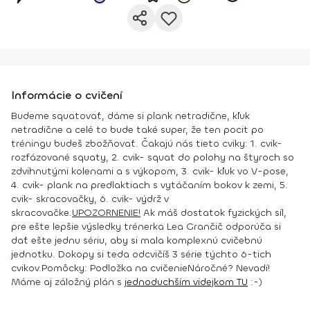
Informácie o cvičení
Budeme squatovať, dáme si plank netradične, kľuk
netradične a celé to bude také super, že ten pocit po
tréningu budeš zbožňovať. Čakajú nás tieto cviky: 1. cvik-
rozfázované squaty, 2. cvik- squat do polohy na štyroch so
zdvihnutými kolenami a s výkopom, 3. cvik- kľuk vo V-pose,
4. cvik- plank na predlaktiach s vytáčaním bokov k zemi, 5.
cvik- skracovačky, 6. cvik- výdrž v
skracovačke.
UPOZORNENIE!
Ak máš dostatok fyzických síl,
pre ešte lepšie výsledky trénerka Lea Grančič odporúča si
dať ešte jednu sériu, aby si mala komplexnú cvičebnú
jednotku. Dokopy si teda odcvičíš 3 série týchto 6-tich
cvikov.
Pomôcky:
Podložka na cvičenie
Náročné? Nevadí!
Máme aj záložný plán s j
ednoduchším videjkom TU
:-)