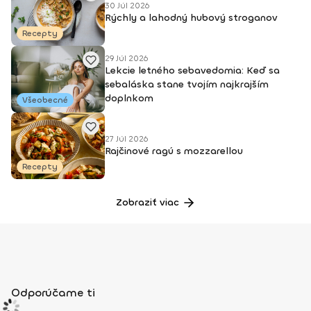
30 Júl 2026
Rýchly a lahodný hubový stroganov
Recepty
29 Júl 2026
Lekcie letného sebavedomia: Keď sa
sebaláska stane tvojím najkrajším
doplnkom
Všeobecné
27 Júl 2026
Rajčinové ragú s mozzarellou
Recepty
Zobraziť viac
Odporúčame ti