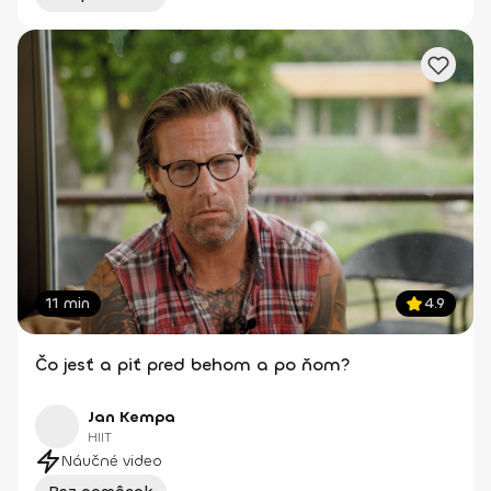
11 min
4.9
Čo jesť a piť pred behom a po ňom?
Jan Kempa
HIIT
Náučné video