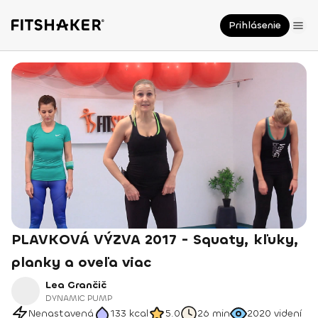
Prihlásenie
PLAVKOVÁ VÝZVA 2017 - Squaty, kľuky,
planky a oveľa viac
Lea Grančič
DYNAMIC PUMP
Nenastavená
133
kcal
5.0
26 min
2020
videní