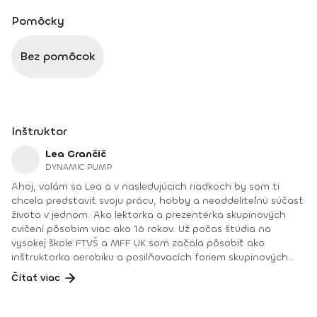
Pomôcky
Bez pomôcok
Inštruktor
Lea Grančič
DYNAMIC PUMP
Ahoj, volám sa Lea a v nasledujúcich riadkoch by som ti
chcela predstaviť svoju prácu, hobby a neoddeliteľnú súčasť
života v jednom. Ako lektorka a prezentérka skupinových
cvičení pôsobím viac ako 16 rokov. Už počas štúdia na
vysokej škole FTVŠ a MFF UK som začala pôsobiť ako
inštruktorka aerobiku a posilňovacích foriem skupinových
cvičení. Vzhľadom na to, že sa aerobik postupom času vyvíjal
Čítať viac
a do skupinových cvičení vstupovali nové momenty,
zväčšoval sa i môj záujem o novinky a trendy v tejto oblasti.
Svoje vzdelanie a odbornosť som rozšírila o posilňovacie