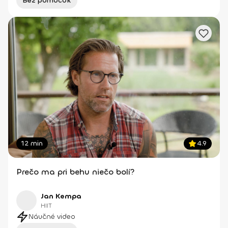
Bez pomôcok
12 min
4.9
Prečo ma pri behu niečo bolí?
Jan Kempa
HIIT
Náučné video