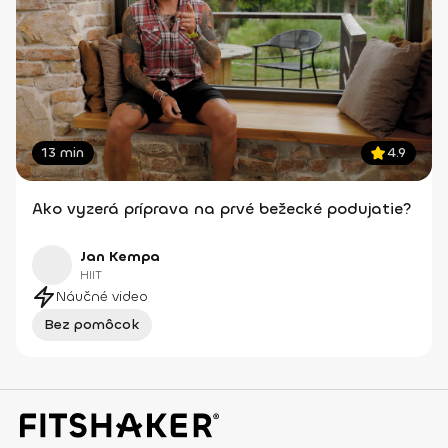
13 min
4.9
Ako vyzerá príprava na prvé bežecké podujatie?
Jan Kempa
HIIT
Náučné video
Bez pomôcok