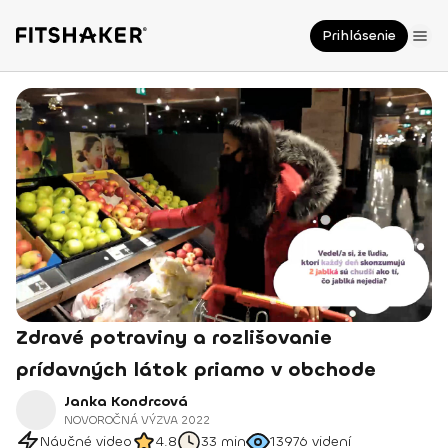
Prihlásenie
Zdravé potraviny a rozlišovanie
prídavných látok priamo v obchode
Janka Kondrcová
NOVOROČNÁ VÝZVA 2022
Náučné video
4.8
33 min
13976
videní