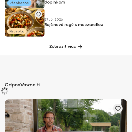
doplnkom
Všeobecné
27 Júl 2026
Rajčinové ragú s mozzarellou
Recepty
Zobraziť viac
Odporúčame ti