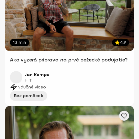
13 min
4.9
Ako vyzerá príprava na prvé bežecké podujatie?
Jan Kempa
HIIT
Náučné video
Bez pomôcok