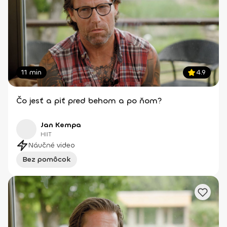
11 min
4.9
Čo jesť a piť pred behom a po ňom?
Jan Kempa
HIIT
Náučné video
Bez pomôcok