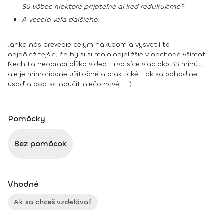
Sú vôbec niektoré prijateľné aj keď redukujeme?
A veeeľa veľa ďalšieho.
Janka nás prevedie celým nákupom a vysvetlí to
najdôležitejšie, čo by si si mala najbližšie v obchode všímať.
Nech ťa neodradí dĺžka videa. Trvá síce viac ako 33 minút,
ale je mimoriadne užitočné a praktické. Tak sa pohodlne
usaď a poď sa naučiť niečo nové. :-)
Pomôcky
Bez pomôcok
Vhodné
Ak sa chceš vzdelávať