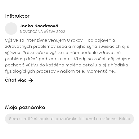
Inštruktor
Janka Kondrcová
NOVOROČNÁ VÝZVA 2022
Výžive sa intenzívne venujem 8 rokov – od objavenia
zdravotných problémov seba a môjho syna súvisiacich aj s
výživou. Práve vďaka výžive sa nám podarilo zdravotné
problémy držať pod kontrolou... Vtedy sa začal môj záujem
pochopiť výživu do každého malého detailu a aj z hľadiska
fyziologických procesov v našom tele. Momentálne
študujem tretí rok odbor výživa ľudí na SPU Nitra, Fakulta
Čítať viac
agrobiológie a potravinových zdrojov. Moja kvalifikácia na
základe vzdelania je výživár – špecialista (Národná sústava
kvalifikácií). Začala som certifikovanými kurzmi v oblasti
výživy, ako sú: Poradca pre výživu Črevný mikrobióm a
Moja poznámka
mozog Podpora imunity Konferencia o výžive A mnohými
prednáškami, na ktorých som bola ako poslucháčka a
neskôr ako prednášajúca. Som členkou: Aliancie výživových
poradcov na Slovensku Společnosti pro výživu v Českej
republike Momentálne už tretí rok vediem vlastnú nutričnú