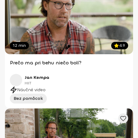
12 min
4.9
Prečo ma pri behu niečo bolí?
Jan Kempa
HIIT
Náučné video
Bez pomôcok