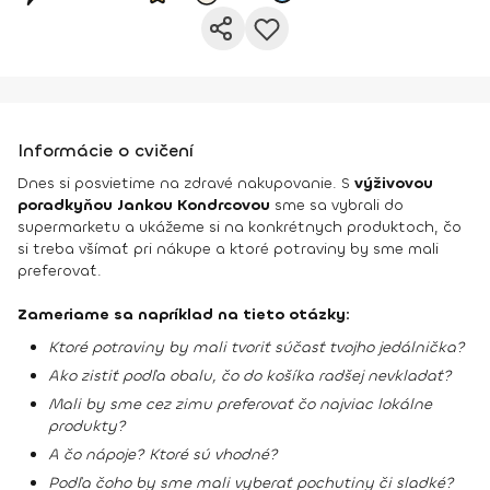
Informácie o cvičení
Dnes si posvietime na zdravé nakupovanie. S
výživovou
poradkyňou Jankou Kondrcovou
sme sa vybrali do
supermarketu a ukážeme si na konkrétnych produktoch, čo
si treba všímať pri nákupe a ktoré potraviny by sme mali
preferovať.
Zameriame sa napríklad na tieto otázky:
Ktoré potraviny by mali tvoriť súčasť tvojho jedálnička?
Ako zistiť podľa obalu, čo do košíka radšej nevkladať?
Mali by sme cez zimu preferovať čo najviac lokálne
produkty?
A čo nápoje? Ktoré sú vhodné?
Podľa čoho by sme mali vyberať pochutiny či sladké?