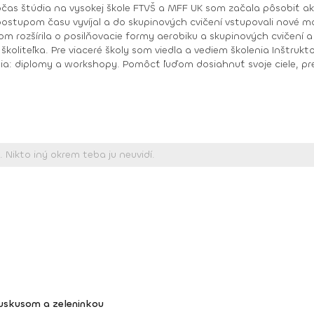
očas štúdia na vysokej škole FTVŠ a MFF UK som začala pôsobiť ak
ové momenty, zväčšoval sa i môj záujem o novinky a
zšírila o posilňovacie formy aerobiku a skupinových cvičení a tanečné form
oliteľka. Pre viaceré školy som viedla a vediem školenia Inštruktor 
iele, prekonať samého seba, prežiť pocit „dokázal som
, Body work
diplom, Bosu diplom, Body pump Fx diplom Schwinn cycling inštruktor Prezentér Body ART Level I
kuskusom a zeleninkou