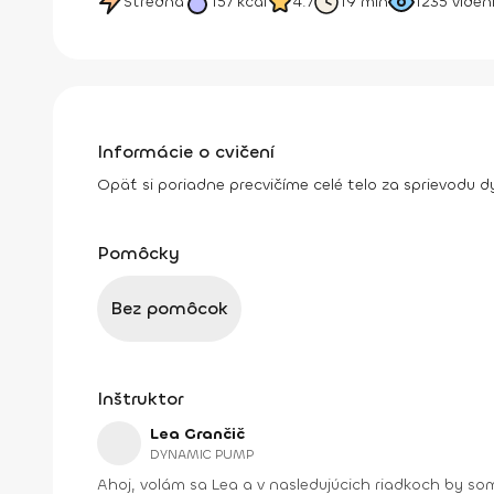
Stredná
157
kcal
4.7
19 min
1235
viden
Informácie o cvičení
Opäť si poriadne precvičíme celé telo za sprievodu d
Pomôcky
Bez pomôcok
Inštruktor
Lea Grančič
DYNAMIC PUMP
Ahoj, volám sa Lea a v nasledujúcich riadkoch by som ti chcela predstaviť svoju prácu, hobby a neoddeliteľnú súčasť života v jednom. Ako lektorka a prezentérka