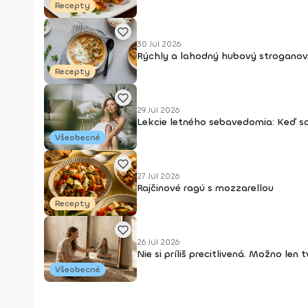
Recepty
30 Júl 2026
Rýchly a lahodný hubový stroganov
Recepty
29 Júl 2026
Lekcie letného sebavedomia: Keď s
Všeobecné
27 Júl 2026
Rajčinové ragú s mozzarellou
Recepty
26 Júl 2026
Nie si príliš precitlivená. Možno len
Všeobecné