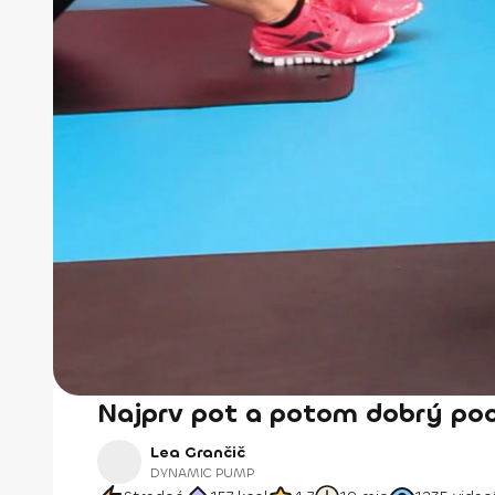
Najprv pot a potom dobrý poc
Lea Grančič
DYNAMIC PUMP