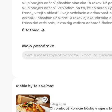
skupinových cvičení pôsobím viac ako 16 rokov. Už p
skupinových cvičení. Vzhľadom na to, že sa aerobik postupom času vyvíjal a do skupinových cvičení vstupovali n
trendy v tejto oblasti. Svoje vzdelanie a odbornosť som ro
aerobiku pôsobím už skoro 10 rokov aj ako lektorka a šk
trénerské vzdelanie, lektorsky vediem odborné školenia: diplomy a workshopy. Pomôcť ľuďom dosiahnuť svoje c
to“... to sú momenty, ktoré sú pre mňa nenahraditeľné. Dosiahnuté vzdelanie: Inštruktor IFAA Licencia A Inštruktor 1. triedy aerobiku SZRTVS Step diplom
Čítať viac
Moja poznámka
Mohlo by ťa zaujímať
3 Aug 2026
Chrumkavé kuracie kúsky v syre s 