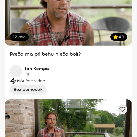
12 min
4.9
Prečo ma pri behu niečo bolí?
Jan Kempa
HIIT
Náučné video
Bez pomôcok