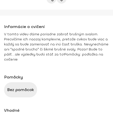
Informácie o cvičení
V tomto videu dáme poriadne zabrať brušným svalom.
Precvičíme ich naozaj komplexne, pretože cvikov bude viac a
každý sa bude zameriavať na inú časť bruška. Nevynecháme
ani "spodné brucho" či šikmé brušné svaly. Pozor! Bude to
páliť...ale výsledky budú stáť za to!
Pomôcky
: podložka na
cvičenie
Pomôcky
Bez pomôcok
Vhodné