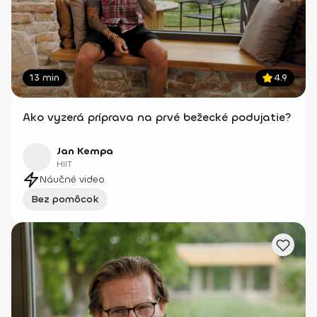
13 min
4.9
Ako vyzerá príprava na prvé bežecké podujatie?
Jan Kempa
HIIT
Náučné video
Bez pomôcok