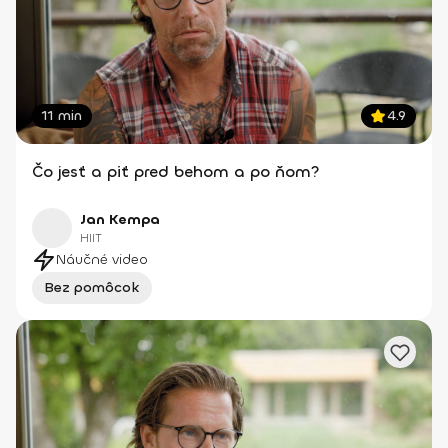
11 min
4.9
Čo jesť a piť pred behom a po ňom?
Jan Kempa
HIIT
Náučné video
Bez pomôcok