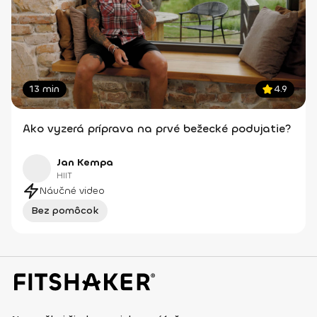
13 min
4.9
Ako vyzerá príprava na prvé bežecké podujatie?
Jan Kempa
HIIT
Náučné video
Bez pomôcok