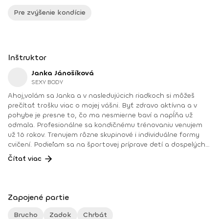
Pre zvýšenie kondície
Inštruktor
Janka Jánošíková
SEXY BODY
Ahoj,volám sa Janka a v nasledujúcich riadkoch si môžeš
prečítať trošku viac o mojej vášni. Byť zdravo aktívna a v
pohybe je presne to, čo ma nesmierne baví a napĺňa už
odmala. Profesionálne sa kondičnému trénovaniu venujem
už 16 rokov. Trenujem rôzne skupinové i individuálne formy
cvičení. Podieľam sa na športovej príprave detí a dospelých,
ale aj zostavujem tréningy pre športovcov. Pravidelne pre
Čítať viac
fitshaker už 9 rokov natáčam online tréningy. Zúčastňujem
sa ako trénerka na rôznych športových podujatiach a
workshopov. V neposlednom rade som sa našla v
rehabilitáciách, relaxačných a dýchacích technikách alebo
Zapojené partie
myofasciálnych masážach. Mám obrovskú radosť, že moja
práca je mi aj mojím koníčkom, aj keď skĺbiť pracovný život s
Brucho
Zadok
Chrbát