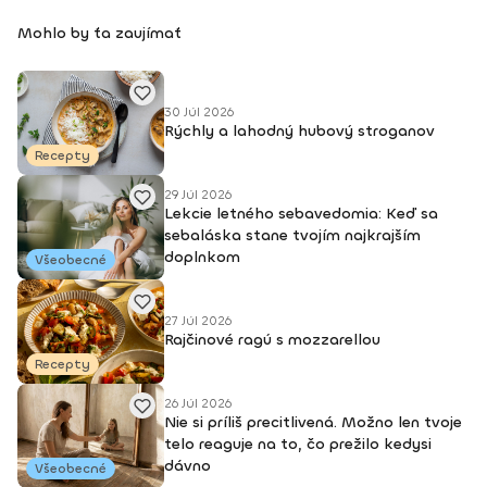
Mohlo by ťa zaujímať
30 Júl 2026
Rýchly a lahodný hubový stroganov
Recepty
29 Júl 2026
Lekcie letného sebavedomia: Keď sa
sebaláska stane tvojím najkrajším
doplnkom
Všeobecné
27 Júl 2026
Rajčinové ragú s mozzarellou
Recepty
26 Júl 2026
Nie si príliš precitlivená. Možno len tvoje
telo reaguje na to, čo prežilo kedysi
dávno
Všeobecné