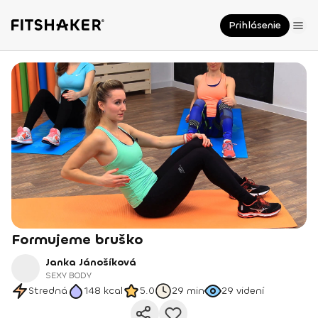
Prihlásenie
Formujeme bruško
Janka Jánošíková
SEXY BODY
Stredná
148
kcal
5.0
29 min
29
videní