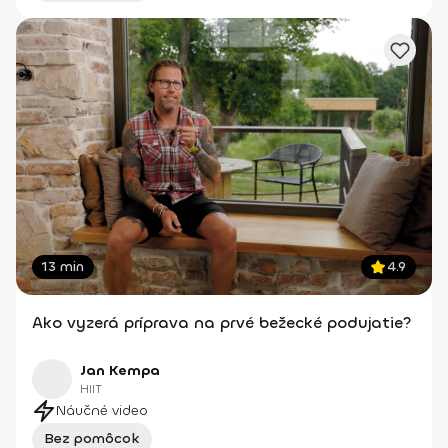
13 min
4.9
Ako vyzerá príprava na prvé bežecké podujatie?
Jan Kempa
HIIT
Náučné video
Bez pomôcok