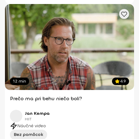
12 min
4.9
Prečo ma pri behu niečo bolí?
Jan Kempa
HIIT
Náučné video
Bez pomôcok