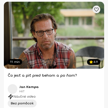
11 min
4.9
Čo jesť a piť pred behom a po ňom?
Jan Kempa
HIIT
Náučné video
Bez pomôcok