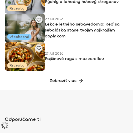
Rýchly a lahodný hubový stroganov
Recepty
29 Júl 2026
Lekcie letného sebavedomia: Keď sa
sebaláska stane tvojím najkrajším
doplnkom
Všeobecné
27 Júl 2026
Rajčinové ragú s mozzarellou
Recepty
Zobraziť viac
Odporúčame ti