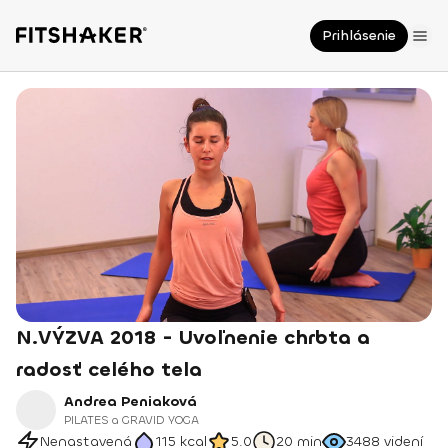
Prihlásenie
N.VÝZVA 2018 - Uvoľnenie chrbta a
radosť celého tela
Andrea Peniaková
PILATES a GRAVID YOGA
Nenastavená
115
kcal
5.0
20 min
3488
videní