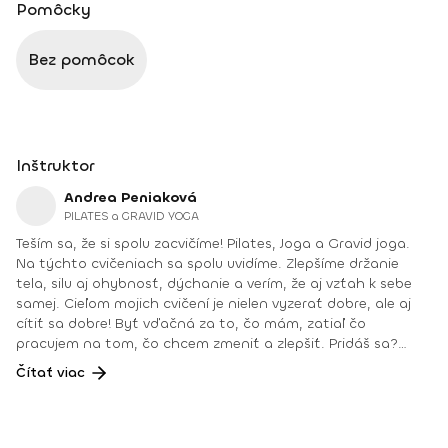
Pomôcky
Bez pomôcok
Inštruktor
Andrea Peniaková
PILATES a GRAVID YOGA
Teším sa, že si spolu zacvičíme! Pilates, Joga a Gravid joga.
Na týchto cvičeniach sa spolu uvidíme. Zlepšíme držanie
tela, silu aj ohybnosť, dýchanie a verím, že aj vzťah k sebe
samej. Cieľom mojich cvičení je nielen vyzerať dobre, ale aj
cítiť sa dobre! Byť vďačná za to, čo mám, zatiaľ čo
pracujem na tom, čo chcem zmeniť a zlepšiť. Pridáš sa?
Teším sa na teba na online lekciách vo Fitshakeri, aj vo
Čítať viac
Fitshaker podcaste! Taktiež osobne na mojich hodinách v
Bratislave alebo na pobytoch, ktoré organizujem na
Slovensku aj v zahraničí. Môj rozvrh a info o mne nájdeš na
týchto stránkach: FB: www.facebook.com/flowandrea9 IG :