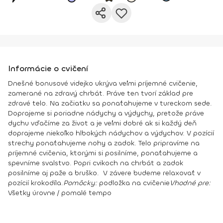
Informácie o cvičení
Dnešné bonusové videjko ukrýva veľmi príjemné cvičenie,
zamerané na zdravý chrbát. Práve ten tvorí základ pre
zdravé telo. Na začiatku sa ponaťahujeme v tureckom sede.
Doprajeme si poriadne nádychy a výdychy, pretože práve
dychu vďačíme za život a je veľmi dobré ak si každý deň
doprajeme niekoľko hlbokých nádychov a výdychov. V pozícií
strechy ponaťahujeme nohy a zadok. Telo pripravíme na
príjemné cvičenia, ktorými si posilníme, ponaťahujeme a
spevníme svalstvo. Popri cvikoch na chrbát a zadok
posilníme aj paže a bruško. V závere budeme relaxovať v
pozícií krokodíla.
Pomôcky:
podložka na cvičenie
Vhodné pre:
Všetky úrovne / pomalé tempo