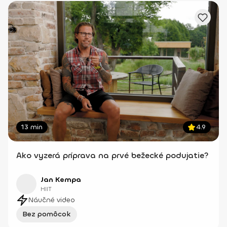
13 min
4.9
Ako vyzerá príprava na prvé bežecké podujatie?
Jan Kempa
HIIT
Náučné video
Bez pomôcok