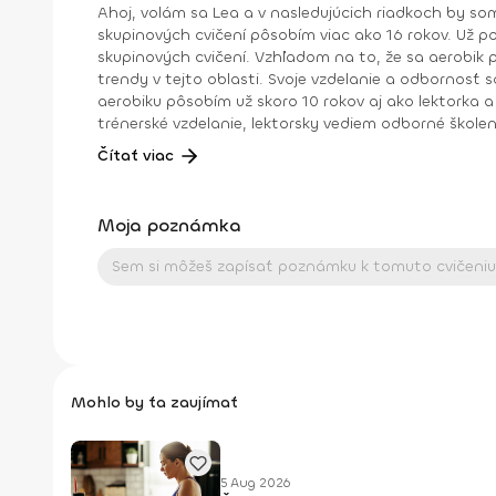
Ahoj, volám sa Lea a v nasledujúcich riadkoch by som ti chcela predstaviť svoju prácu, hobby a neoddeliteľnú súčasť života v jednom. Ako lektorka a prezentérka
skupinových cvičení pôsobím viac ako 16 rokov. Už p
skupinových cvičení. Vzhľadom na to, že sa aerobik postupom času vyvíjal a do skupinových cvičení vstupovali n
trendy v tejto oblasti. Svoje vzdelanie a odbornosť som ro
aerobiku pôsobím už skoro 10 rokov aj ako lektorka a šk
trénerské vzdelanie, lektorsky vediem odborné školenia: diplomy a workshopy. Pomôcť ľuďom dosiahnuť svoje c
to“... to sú momenty, ktoré sú pre mňa nenahraditeľné. Dosiahnuté vzdelanie: Inštruktor IFAA Licencia A Inštruktor 1. triedy aerobiku SZRTVS Step diplom
Čítať viac
Moja poznámka
Mohlo by ťa zaujímať
5 Aug 2026