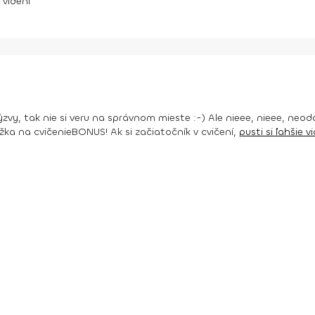
videní
vy, tak nie si veru na správnom mieste :-) Ale nieee, nieee, neod
žka na cvičenie
BONUS!
Ak si začiatočník v cvičení,
pusti si ľahšie v