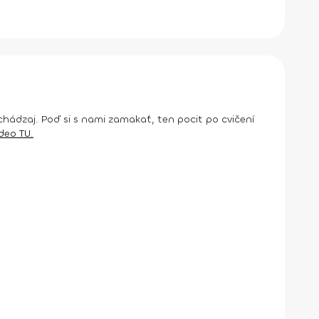
chádzaj. Poď si s nami zamakať, ten pocit po cvičení
ideo TU.