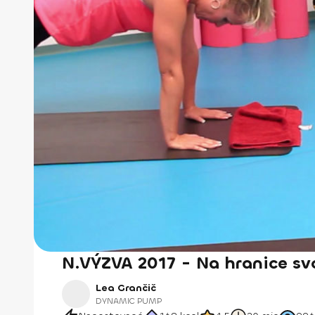
N.VÝZVA 2017 - Na hranice sv
Lea Grančič
DYNAMIC PUMP