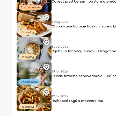
Čo jesť pred behom, po ňom a prečo
Stravovanie
3 Aug 2026
Chrumkavé kuracie kúsky v syre s 
Recepty
30 Júl 2026
Rýchly a lahodný hubový stroganov
Recepty
29 Júl 2026
Lekcie letného sebavedomia: Keď s
Všeobecné
27 Júl 2026
Rajčinové ragú s mozzarellou
Recepty