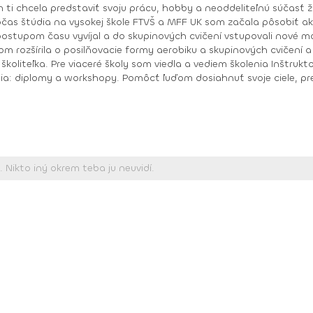
očas štúdia na vysokej škole FTVŠ a MFF UK som začala pôsobiť ak
ové momenty, zväčšoval sa i môj záujem o novinky a
zšírila o posilňovacie formy aerobiku a skupinových cvičení a tanečné form
oliteľka. Pre viaceré školy som viedla a vediem školenia Inštruktor 
iele, prekonať samého seba, prežiť pocit „dokázal som
, Body work
diplom, Bosu diplom, Body pump Fx diplom Schwinn cycling inštruktor Prezentér Body ART Level I