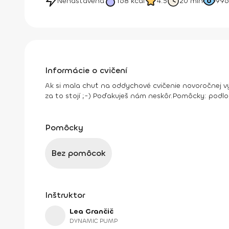
Nenastavená
168
kcal
4.5
20 min
996
Informácie o cvičení
Ak si mala chuť na oddychové cvičenie novoročnej výz
za to stojí ;-) Poďakuješ nám neskôr.
Pomôcky:
podlo
Pomôcky
Bez pomôcok
Inštruktor
Lea Grančič
DYNAMIC PUMP