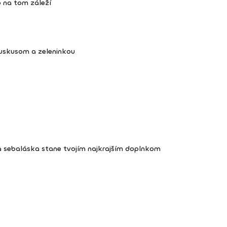
 na tom záleží
kuskusom a zeleninkou
a sebaláska stane tvojím najkrajším doplnkom