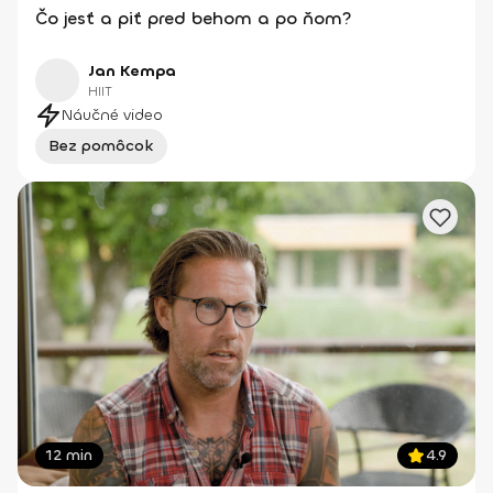
Čo jesť a piť pred behom a po ňom?
Jan Kempa
HIIT
Náučné video
Bez pomôcok
12 min
4.9