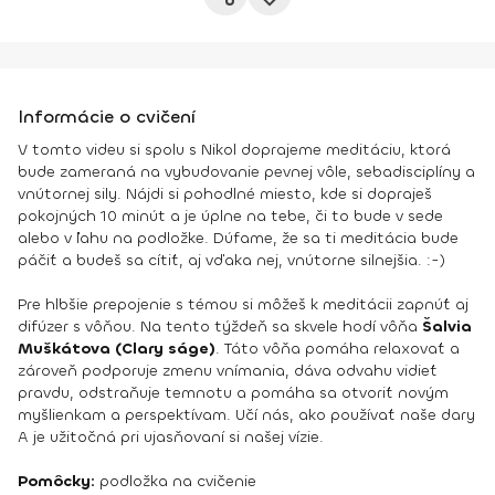
Informácie o cvičení
V tomto videu si spolu s Nikol doprajeme meditáciu, ktorá
bude zameraná na vybudovanie pevnej vôle, sebadisciplíny a
vnútornej sily. Nájdi si pohodlné miesto, kde si dopraješ
pokojných 10 minút a je úplne na tebe, či to bude v sede
alebo v ľahu na podložke. Dúfame, že sa ti meditácia bude
páčiť a budeš sa cítiť, aj vďaka nej, vnútorne silnejšia. :-)
Pre hlbšie prepojenie s témou si môžeš k meditácii zapnúť aj
difúzer s vôňou. Na tento týždeň sa skvele hodí vôňa
Šalvia
Muškátova (Clary ságe)
. Táto vôňa pomáha relaxovať a
zároveň podporuje zmenu vnímania, dáva odvahu vidieť
pravdu, odstraňuje temnotu a pomáha sa otvoriť novým
myšlienkam a perspektívam. Učí nás, ako používať naše dary
A je užitočná pri ujasňovaní si našej vízie.
Pomôcky:
podložka na cvičenie