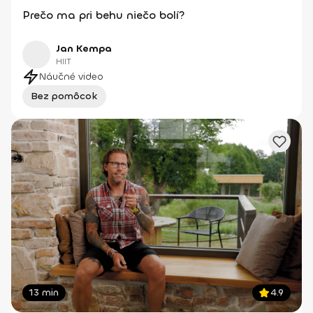
Prečo ma pri behu niečo bolí?
Jan Kempa
HIIT
Náučné video
Bez pomôcok
13 min
4.9