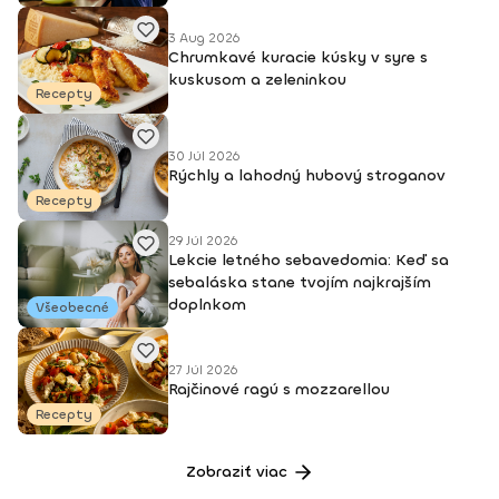
3 Aug 2026
Chrumkavé kuracie kúsky v syre s
kuskusom a zeleninkou
Recepty
30 Júl 2026
Rýchly a lahodný hubový stroganov
Recepty
29 Júl 2026
Lekcie letného sebavedomia: Keď sa
sebaláska stane tvojím najkrajším
doplnkom
Všeobecné
27 Júl 2026
Rajčinové ragú s mozzarellou
Recepty
Zobraziť viac