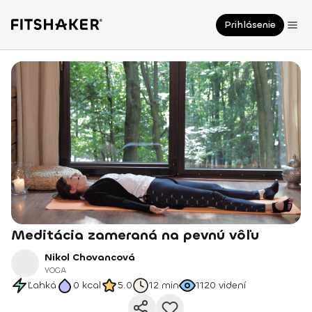
Prihlásenie
Meditácia zameraná na pevnú vôľu
Nikol Chovancová
YOGA
Ľahká
0
kcal
5.0
12 min
1120
videní