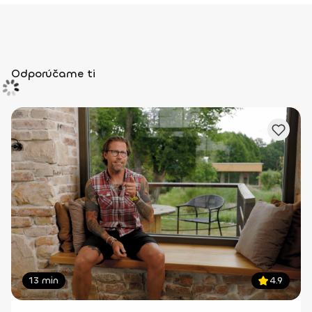
Odporúčame ti
13 min
4.9