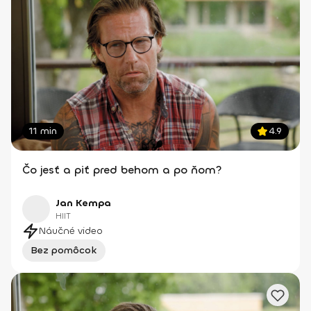
11 min
4.9
Čo jesť a piť pred behom a po ňom?
Jan Kempa
HIIT
Náučné video
Bez pomôcok