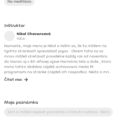
Na meditáciu
Inštruktor
Nikol Chovancová
YOGA
Namaste, moje meno je Nikol a teším sa, že ťa môžem na
týchto stránkach sprevádzať jogou . Okrem toho sa so
mnou môžeš stretávať pravidelne každý rok od novembra
do Vianoc aj v 40-dňovej výzve Harmónia tela a duše , ktorú
mimo tohto obdobia nájdeš archivovanú medzi fit
programami na stránke (nájdeš ich naspodku). Niečo o mne.
Od detstva som sa venovala rôznym druhom pohybu, najmä
Čítať viac
tancu, pri ktorom som cítila slobodu a radosť. Neskôr som
cvičila aeróbne cvičenia a venovala sa zdravej výžive, až kým
som nenatrafila na jogu. V joge som našla všetko: radosť
z pohybu, uvoľnenie tela a mysle, spojenie so sebou
Moja poznámka
a odpovede na hlbšie otázky. Joge sa aktívne venujem od
roku 2008. Najväčšou odmenou je pre mňau učiť ľudí a vidieť
ako robia pokroky a ako im joga pomáha zlepšiť kvalitu ich