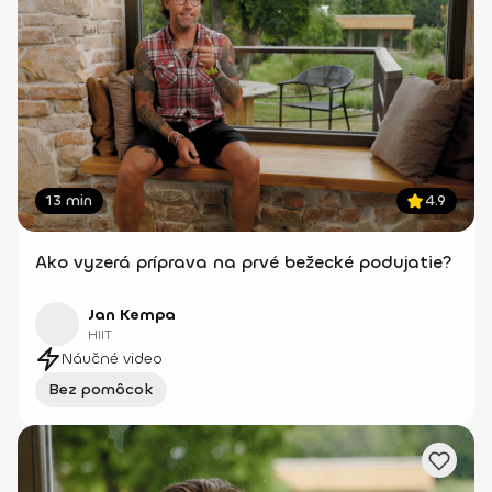
13 min
4.9
Ako vyzerá príprava na prvé bežecké podujatie?
Jan Kempa
HIIT
Náučné video
Bez pomôcok