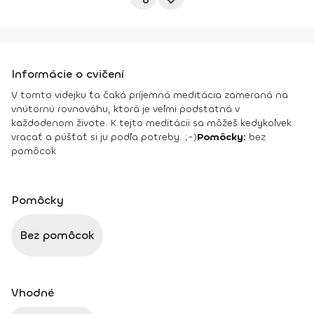
Informácie o cvičení
V tomto videjku ťa čaká príjemná meditácia zameraná na
vnútornú rovnováhu, ktorá je veľmi podstatná v
každodenom živote. K tejto meditácii sa môžeš kedykoľvek
vracať a púšťať si ju podľa potreby. ;-)
Pomôcky:
bez
pomôcok
Pomôcky
Bez pomôcok
Vhodné