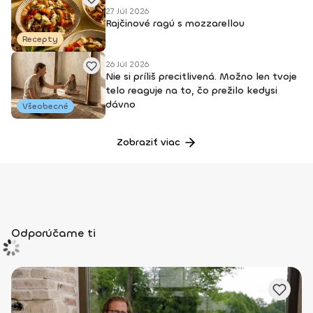
27 Júl 2026
Rajčinové ragú s mozzarellou
Recepty
26 Júl 2026
Nie si príliš precitlivená. Možno len tvoje
telo reaguje na to, čo prežilo kedysi
dávno
Všeobecné
Zobraziť viac
Odporúčame ti