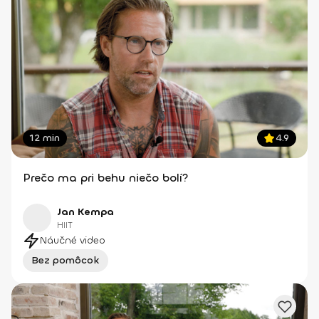
12 min
4.9
Prečo ma pri behu niečo bolí?
Jan Kempa
HIIT
Náučné video
Bez pomôcok