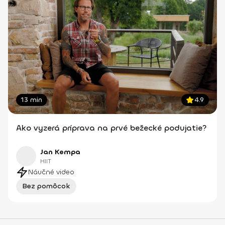
13 min
4.9
Ako vyzerá príprava na prvé bežecké podujatie?
Jan Kempa
HIIT
Náučné video
Bez pomôcok