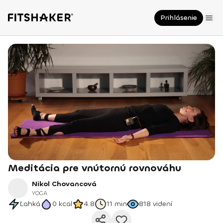
Prihlásenie
Meditácia pre vnútornú rovnováhu
Nikol Chovancová
YOGA
Ľahká
0
kcal
4.8
11 min
818
videní