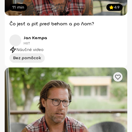
11 min
4.9
Čo jesť a piť pred behom a po ňom?
Jan Kempa
HIIT
Náučné video
Bez pomôcok