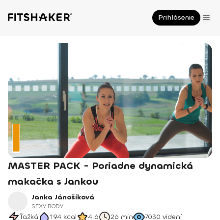
Prihlásenie
MASTER PACK - Poriadne dynamická
makačka s Jankou
Janka Jánošíková
SEXY BODY
Ťažká
194
kcal
4.6
26 min
7030
videní