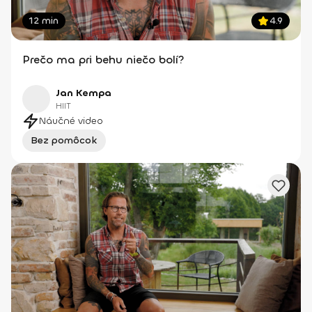
12 min
4.9
Prečo ma pri behu niečo bolí?
Jan Kempa
HIIT
Náučné video
Bez pomôcok