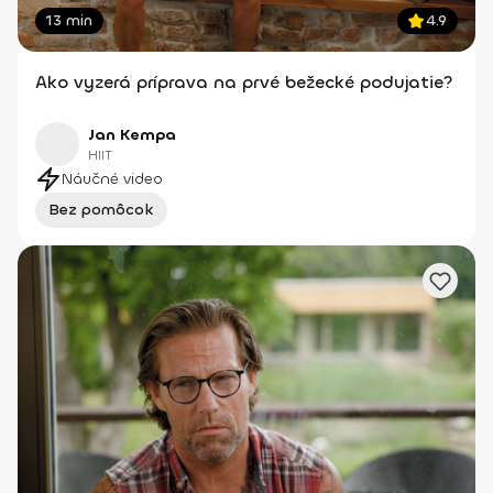
13 min
4.9
Ako vyzerá príprava na prvé bežecké podujatie?
Jan Kempa
HIIT
Náučné video
Bez pomôcok