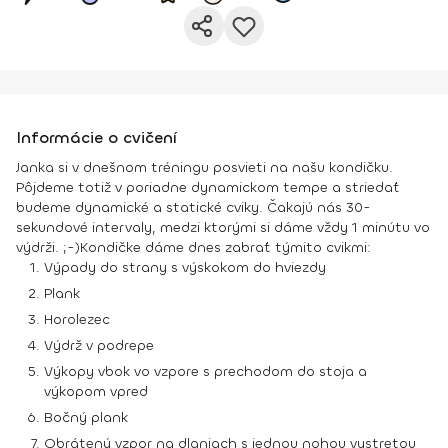
Informácie o cvičení
Janka si v dnešnom tréningu posvieti na našu kondičku.
Pôjdeme totiž v poriadne dynamickom tempe a striedať
budeme dynamické a statické cviky. Čakajú nás 30-
sekundové intervaly, medzi ktorými si dáme vždy 1 minútu vo
výdrži. ;-)
Kondičke dáme dnes zabrať týmito cvikmi:
Výpady do strany s výskokom do hviezdy
Plank
Horolezec
Výdrž v podrepe
Výkopy vbok vo vzpore s prechodom do stoja a
výkopom vpred
Bočný plank
Obrátený vzpor na dlaniach s jednou nohou vystretou