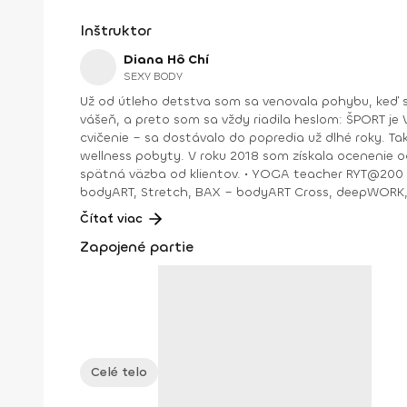
Inštruktor
Diana Hô Chí
SEXY BODY
Už od útleho detstva som sa venovala pohybu, keď s
vášeň, a preto som sa vždy riadila heslom: ŠPORT je VÁŠEŇ. V bežnom živote som bola ekonomická riaditeľka vo vydavateľstve a mama dospelej dcé
cvičenie – sa dostávalo do popredia už dlhé roky. T
wellness pobyty. V roku 2018 som získala ocenenie od portálu cvicte.sk Fitleader – skupinový tréner nováčik 2018. No oveľa väčším ocenením bola vždy pre mňa pozitívna
spätná väzba od klientov. • YOGA teacher RYT@200 • POWER YOGA inštruktor • Kondičný tréner 1. kv. stupňa • Certifikovaná lektorka skupinových cvičení bodyART Basic,
bodyART, Stretch, BAX – bodyART Cross, deepWORK, STRONG by Zumba, Jump B
skupina: ŠPORT je VÁŠEŇ
Čítať viac
Zapojené partie
Celé telo