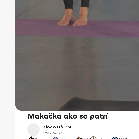
Makačka ako sa patrí
Diana Hô Chí
SEXY BODY