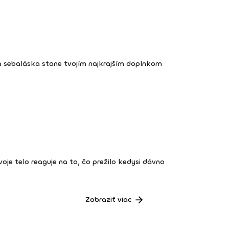
a sebaláska stane tvojím najkrajším doplnkom
 tvoje telo reaguje na to, čo prežilo kedysi dávno
Zobraziť viac