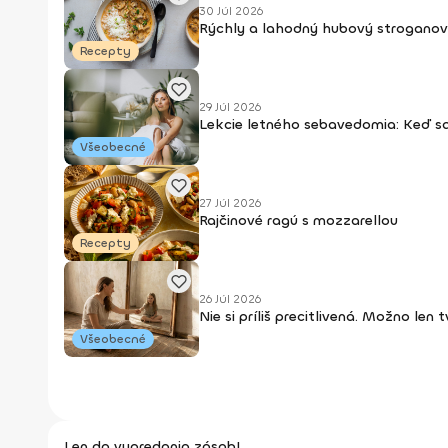
30 Júl 2026
Rýchly a lahodný hubový stroganov
Recepty
29 Júl 2026
Lekcie letného sebavedomia: Keď s
Všeobecné
27 Júl 2026
Rajčinové ragú s mozzarellou
Recepty
26 Júl 2026
Nie si príliš precitlivená. Možno len
Všeobecné
Len do vypredania zásob!