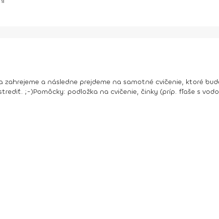
ní
 sa zahrejeme a následne prejdeme na samotné cvičenie, ktoré bu
rediť. ;-)
Pomôcky:
podložka na cvičenie, činky (príp. fľaše s vodo