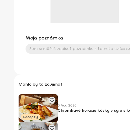
Moja poznámka
Mohlo by ťa zaujímať
3 Aug 2026
Chrumkavé kuracie kúsky v syre s 
Recepty