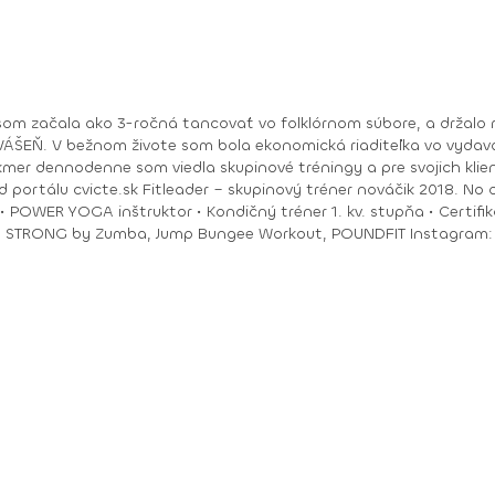
om začala ako 3-ročná tancovať vo folklórnom súbore, a držalo m
ry. No moje hobby –
akmer dennodenne som viedla skupinové tréningy a pre svojich klie
ungee Workout, POUNDFIT Instagram: di_hochi, Facebook: Diana Hô Chí Facebook