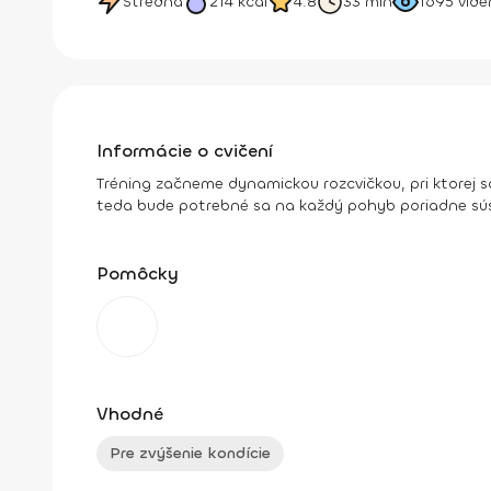
Stredná
214
kcal
4.8
33 min
1695
vide
Informácie o cvičení
Tréning začneme dynamickou rozcvičkou, pri ktorej
teda bude potrebné sa na každý pohyb poriadne súst
Pomôcky
Vhodné
Pre zvýšenie kondície