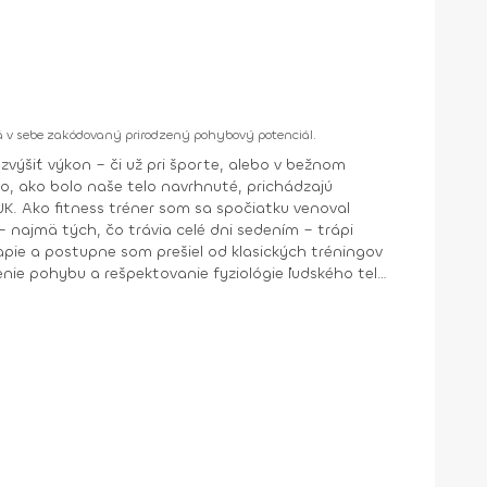
 má v sebe zakódovaný prirodzený pohybový potenciál.
, ako bolo naše telo navrhnuté, prichádzajú
– najmä tých, čo trávia celé dni sedením – trápi
nie pohybu a rešpektovanie fyziológie ľudského tela.
 rozdiel. A práve to je mojím cieľom – odovzdať vám
•⁠ ⁠FMS ( Functional Movement System ) •⁠ ⁠DNS ( Dynamická Neuromuskulárna Stabilizácia ) •⁠ ⁠FP ( Functional Patterns ) •⁠ ⁠EXOS ( Performance specialist •⁠ ⁠Anatomy Trains