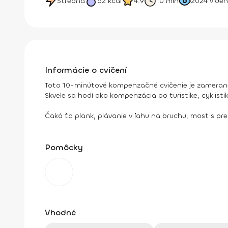
Stredná
62
kcal
4.9
10 min
2024
viden
Informácie o cvičení
Toto 10-minútové kompenzačné cvičenie je zamerané 
Skvele sa hodí ako kompenzácia po turistike, cyklisti
Čaká ťa plank, plávanie v ľahu na bruchu, most s p
Pomôcky
Vhodné