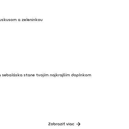
kuskusom a zeleninkou
a sebaláska stane tvojím najkrajším doplnkom
Zobraziť viac