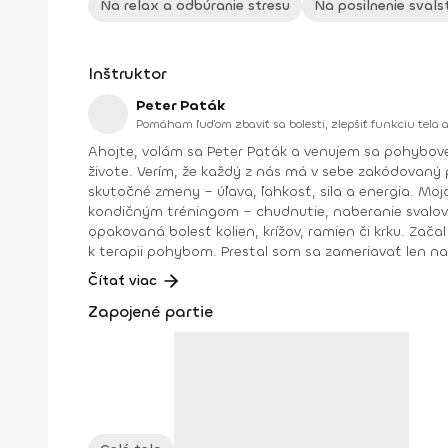
Na relax a odbúranie stresu
Na posilnenie svals
Inštruktor
Peter Paták
Pomáham ľuďom zbaviť sa bolesti, zlepšiť funkciu tela 
Ahojte, volám sa Peter Paták a venujem sa pohybovej terapii. Pomáham ľuďom zbaviť sa bolesti, zlepšiť funkciu tela a zvýšiť výkon – či už p
živote. Verím, že každý z nás má v sebe zakódovaný
skutočné zmeny – úľava, ľahkosť, sila a energia. Moja cesta začala pred viac ako 11 rokmi po skončení štúdia na FTVŠ UK. Ako fitness tréner som sa spočiatku venoval
kondičným tréningom – chudnutie, naberanie svalov, z
opakovaná bolesť kolien, krížov, ramien či krku. Začal som študovať pohyb do väčšej hĺbky, absolvoval kurzy a fyzioterapie a postupne som prešiel od klasických tréningov
k terapii pohybom. Prestal som sa zameriavať len na
Dnes pomáham ľuďom objaviť silu zdravého pohybu. Vš
Čítať viac
tie správne informácie a techniky, aby ste z každého pohybu vyťažili maximum pre svoje zdra
Zapojené partie