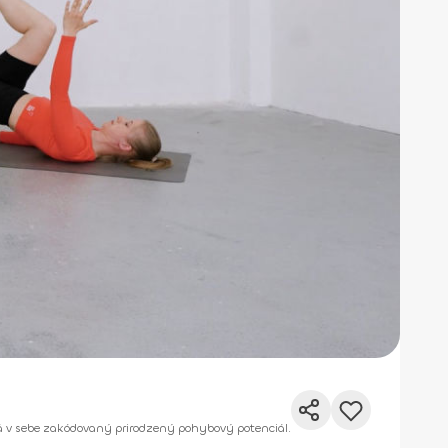
 má v sebe zakódovaný prirodzený pohybový potenciál.