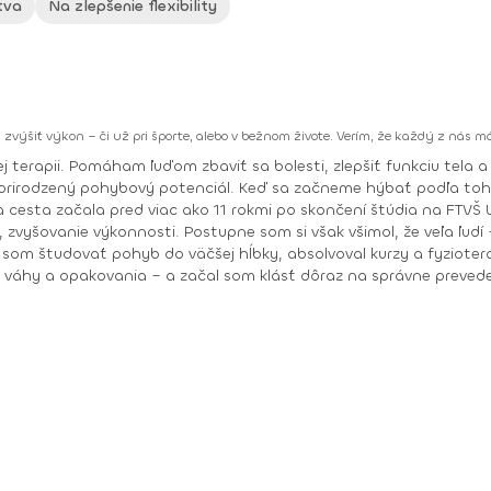
tva
Na zlepšenie flexibility
a zvýšiť výkon – či už pri športe, alebo v bežnom živote. Verím, že každý z nás
ri športe, alebo v bežnom
 prirodzený pohybový potenciál. Keď sa začneme hýbať podľa toho
vyšovanie výkonnosti. Postupne som si však všimol, že veľa ľudí 
 váhy a opakovania – a začal som klásť dôraz na správne prevede
etci síce cvičíme podobné cviky, no to, ako ich robíme, robí celý
vie. Vzdelanie: Fakulta telovýchovy a zdravia UK -odbor šport a zdravie Kurzy: