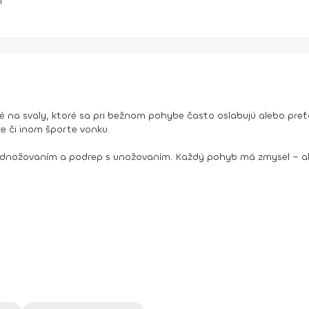
í
na svaly, ktoré sa pri bežnom pohybe často oslabujú alebo preťa
ke či inom športe vonku.
rednožovaním a podrep s unožovaním. Každý pohyb má zmysel – akt