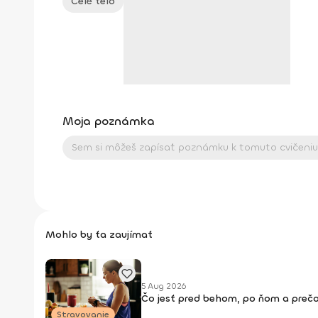
Celé telo
Moja poznámka
Mohlo by ťa zaujímať
5 Aug 2026
Čo jesť pred behom, po ňom a prečo
Stravovanie