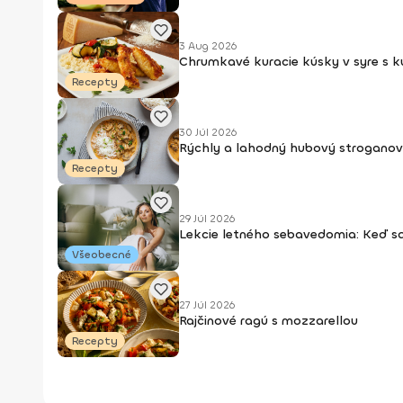
3 Aug 2026
Chrumkavé kuracie kúsky v syre s 
Recepty
30 Júl 2026
Rýchly a lahodný hubový stroganov
Recepty
29 Júl 2026
Lekcie letného sebavedomia: Keď s
Všeobecné
27 Júl 2026
Rajčinové ragú s mozzarellou
Recepty