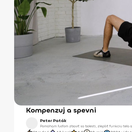
Kompenzuj a spevni
Peter Paták
Pomáham ľuďom zbaviť sa bolesti, zlepšiť funkciu tela 