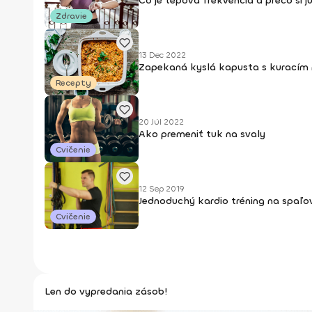
Čo je tepová frekvencia a prečo si ju
Zdravie
13 Dec 2022
Zapekaná kyslá kapusta s kurací
Recepty
20 Júl 2022
Ako premeniť tuk na svaly
Cvičenie
12 Sep 2019
Jednoduchý kardio tréning na spaľo
Cvičenie
Len do vypredania zásob!