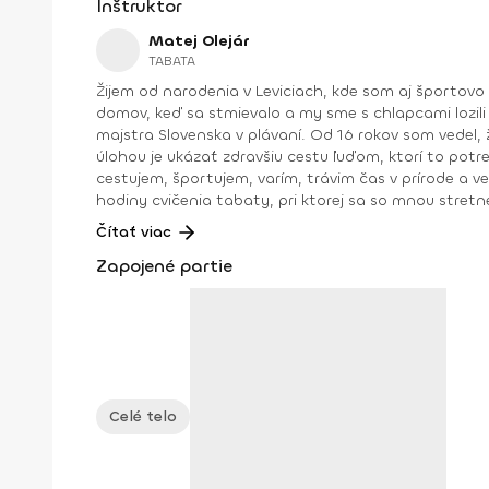
Inštruktor
Matej Olejár
TABATA
Žijem od narodenia v Leviciach, kde som aj športovo
domov, keď sa stmievalo a my sme s chlapcami lozili
majstra Slovenska v plávaní. Od 16 rokov som vedel,
úlohou je ukázať zdravšiu cestu ľuďom, ktorí to pot
cestujem, športujem, varím, trávim čas v prírode a 
hodiny cvičenia tabaty, pri ktorej sa so mnou stretnete aj tu na Fitshakeri 😉. Trénerské skúsenosti: osobný tréne
2017 tréner plávania v ŠK Aquasport Levice od r. 2004 – 2015 kondičný tréner ŠK Aquasport Levice od r 2012 – 2016 tréner pre Zdravú Energiu od r. 2015 kondičný tréner ŠBK
Čítať viac
Junior Levice – juniori, kadeti, starší a mladší žiaci od r. 2016 kondičný tréner VK Palas Levice -juniorky, kadetky od r. 2019 koordinátor trénerov a iný
Zapojené partie
energiu od r. 2015
Celé telo