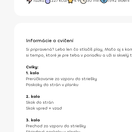
Ťažká
227
kcal
4.9
30 min
7592
videní
Informácie o cvičení
Si pripravená? Lebo len čo stlačíš play, Maťo aj s 
si tempo, ktoré je pre teba v poriadku a uži si skvelý
Cviky:
1. kolo
Prerúčkovanie zo vzporu do striešky
Poskoky do strán v planku
2. kolo
Skok do strán
Skok vpred + vzad
3. kolo
Prechod zo vzporu do striešky
Striedavé poskoky v planku