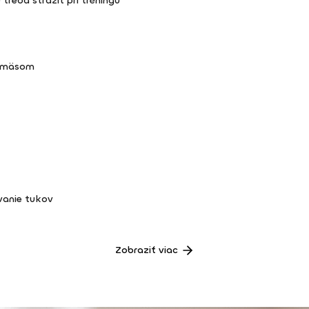
 treba strážiť pri tréningu
m mäsom
vanie tukov
Zobraziť viac