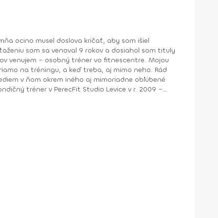
mňa ocino musel doslova kričať, aby som išiel
ťaženiu som sa venoval 9 rokov a dosiahol som tituly
kov venujem – osobný tréner vo fitnescentre. Mojou
priamo na tréningu, a keď treba, aj mimo neho. Rád
a vediem v ňom okrem iného aj mimoriadne obľúbené