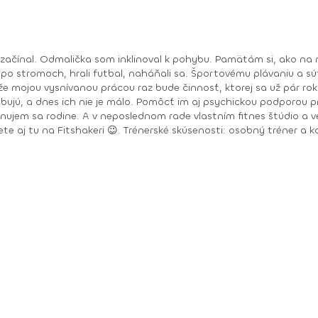
 začínal. Odmalička som inklinoval k pohybu. Pamätám si, ako na 
 po stromoch, hrali futbal, naháňali sa. Športovému plávaniu a sú
 že mojou vysnívanou prácou raz bude činnosť, ktorej sa už pár ro
rebujú, a dnes ich nie je málo. Pomôcť im aj psychickou podporou 
venujem sa rodine. A v neposlednom rade vlastním fitnes štúdio 
r a kondičný tréner v PerecFit Studio Levice v r. 2009 –
ch úkonov pre Zdravú