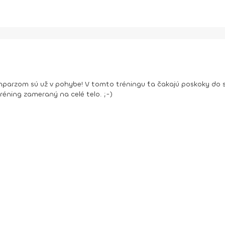
komparzom sú už v pohybe! V tomto tréningu ťa čakajú poskoky do s
 tréning zameraný na celé telo. ;-)