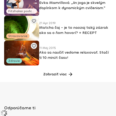
Evka Mamrillová: „Jin joga je skvelým
doplnkom k dynamickým cvičeniam.“
Fitshaker podcasty
21 Apr 2019
Matcha čaj - je to naozaj taký zázrak
ako sa o ňom hovorí? + RECEPT
Stravovanie
11 Máj 2015
Ako sa naučiť vedome relaxovať. Stačí
ti 10 minút času!
Zdravie
Zobraziť viac
Odporúčame ti