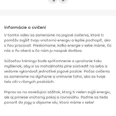
Informácie o cvičení
V tomto videu sa zameriame na jogové cvičenia, ktoré ti
pomôžu zvýšiť tvoju vnútornú energiu a lepšie pochopiť, ako
s ňou pracovať. Preskúmame, koľko energie v sebe máme, čo
nás o ňu oberá a čo nám ju naopak dodáva.
Súčasťou tréningu bude sprítomnenie a upratanie toku
myšlienok, aby si sa mohol/mohla plne sústrediť na seba a
vedome vykonávať jednotlivé jogové pozície. Počas cvičenia
sa zameriame na dýchanie a vnímanie toho, ako sa tvoje
telo cíti v rôznych pozíciách.
Priprav sa na osviežujúci zážitok, ktorý ti nielen zvýši energiu,
ale aj prinesie vnútorný pokoj a rovnováhu. Poďme sa teda
ponoriť do jogy a objavme silu, ktorú máme v sebe!