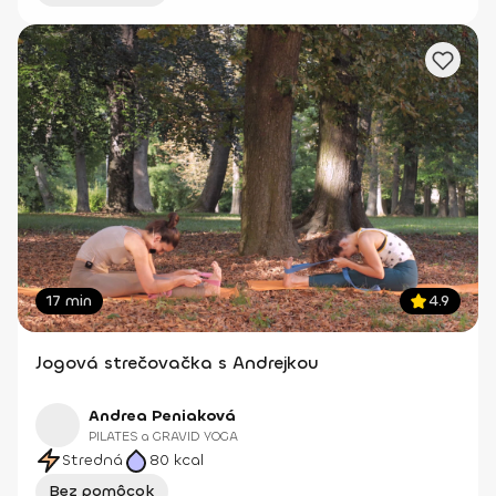
17 min
4.9
Jogová strečovačka s Andrejkou
Andrea Peniaková
PILATES a GRAVID YOGA
Stredná
80
kcal
Bez pomôcok