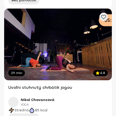
Bez pomôcok
29 min
4.8
Uvoľni stuhnutý chrbátik jogou
Nikol Chovancová
YOGA
Stredná
85
kcal