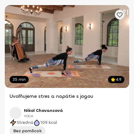
35 min
4.9
Uvoľňujeme stres a napätie s jogou
Nikol Chovancová
YOGA
Stredná
109
kcal
Bez pomôcok