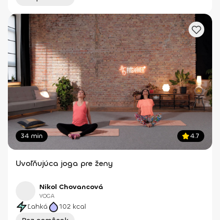
34 min
4.7
Uvoľňujúca joga pre ženy
Nikol Chovancová
YOGA
Ľahká
102
kcal