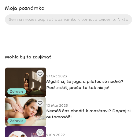
Moja poznámka
Mohlo by ťa zaujímať
27 Okt 2023
Myslíš si, že joga a pilates sú nudné?
Poď zistiť, prečo to tak nie je!
Zdravie
10 Mar 2023
Nemáš čas chodiť k masérovi? Dopraj si
automasáž!
Zdravie
9 Jún 2022