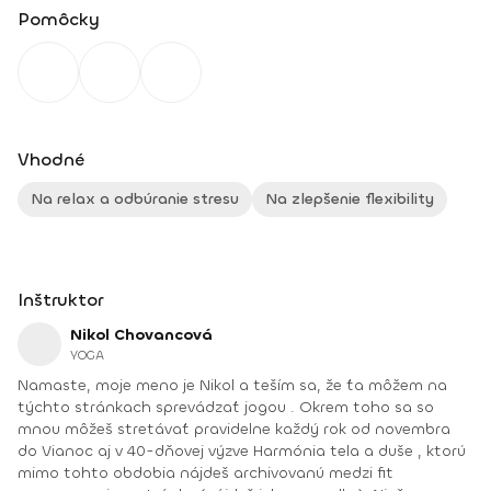
Pomôcky
Vhodné
Na relax a odbúranie stresu
Na zlepšenie flexibility
Inštruktor
Nikol Chovancová
YOGA
Namaste, moje meno je Nikol a teším sa, že ťa môžem na
týchto stránkach sprevádzať jogou . Okrem toho sa so
mnou môžeš stretávať pravidelne každý rok od novembra
do Vianoc aj v 40-dňovej výzve Harmónia tela a duše , ktorú
mimo tohto obdobia nájdeš archivovanú medzi fit