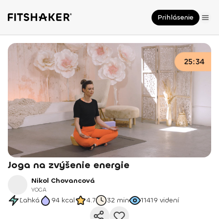
Prihlásenie
Joga na zvýšenie energie
Nikol Chovancová
YOGA
Ľahká
94
kcal
4.7
32 min
11419
videní