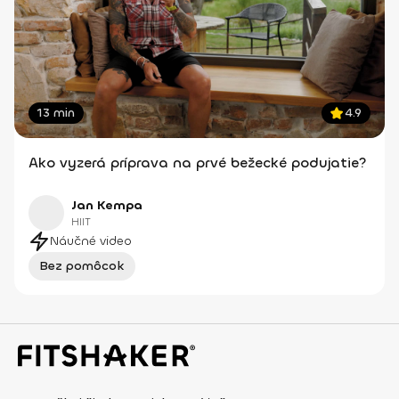
13 min
4.9
Ako vyzerá príprava na prvé bežecké podujatie?
Jan Kempa
HIIT
Náučné video
Bez pomôcok