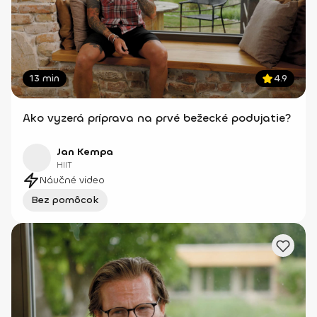
13 min
4.9
Ako vyzerá príprava na prvé bežecké podujatie?
Jan Kempa
HIIT
Náučné video
Bez pomôcok