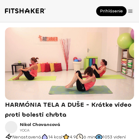
Prihlásenie
HARMÓNIA TELA A DUŠE - Krátke video
proti bolesti chrbta
Nikol Chovancová
YOGA
Nenastavená
14
kcal
4.9
6 min
1053
videní