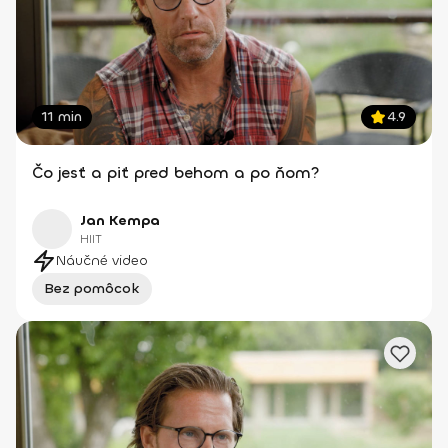
11 min
4.9
Čo jesť a piť pred behom a po ňom?
Jan Kempa
HIIT
Náučné video
Bez pomôcok