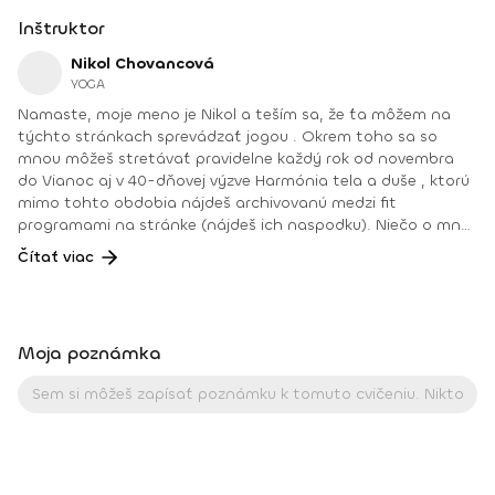
Inštruktor
Nikol Chovancová
YOGA
Namaste, moje meno je Nikol a teším sa, že ťa môžem na
týchto stránkach sprevádzať jogou . Okrem toho sa so
mnou môžeš stretávať pravidelne každý rok od novembra
do Vianoc aj v 40-dňovej výzve Harmónia tela a duše , ktorú
mimo tohto obdobia nájdeš archivovanú medzi fit
programami na stránke (nájdeš ich naspodku). Niečo o mne.
Od detstva som sa venovala rôznym druhom pohybu, najmä
Čítať viac
tancu, pri ktorom som cítila slobodu a radosť. Neskôr som
cvičila aeróbne cvičenia a venovala sa zdravej výžive, až kým
som nenatrafila na jogu. V joge som našla všetko: radosť
z pohybu, uvoľnenie tela a mysle, spojenie so sebou
Moja poznámka
a odpovede na hlbšie otázky. Joge sa aktívne venujem od
roku 2008. Najväčšou odmenou je pre mňau učiť ľudí a vidieť
ako robia pokroky a ako im joga pomáha zlepšiť kvalitu ich
života. Joga je pre mňa cestou k sebapoznaniu, vnútornej
harmónii a zdravému fyzickému telu. Pomáha mi nahliadnuť
do svojho vnútra a zároveň otvoriť srdce a myseľ
k vonkajšiemu svetu. Vďaka nej je môj život krajší, lepší