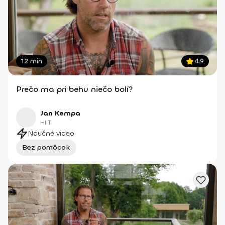
12 min
4.9
Prečo ma pri behu niečo bolí?
Jan Kempa
HIIT
Náučné video
Bez pomôcok