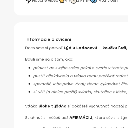
Náučné video
4.7
29 min
1902
videní
Informácie o cvičení
Dnes sme si pozvali
Lýdiu Ladanovú – koučku ľudí, 
Bavili sme sa o tom, ako:
priniesť do svojho srdca pokoj a svetlo v tomto
pustiť očakávania a vďaka tomu prežívať radostn
spomaliť, lebo práve vtedy vieme vykonávať činn
si užiť (a nielen prežiť) sviatky skutočne v láske,
Vďaka
úlohe týždňa
si dokážeš vychutnať naozaj p
Stiahnuť si môžeš tiež
AFIRMÁCIU
, ktorá súvisí s 