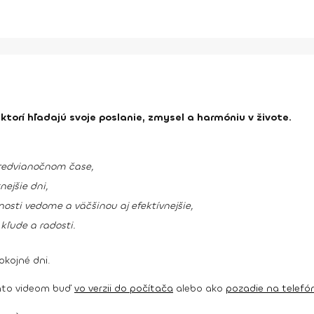
ktorí hľadajú svoje poslanie, zmysel a harmóniu v živote.
 predvianočnom čase,
ejšie dni,
osti vedome a väčšinou aj efektívnejšie,
 kľude a radosti.
okojné dni.
týmto videom buď
vo verzii do počítača
alebo ako
pozadie na telefó