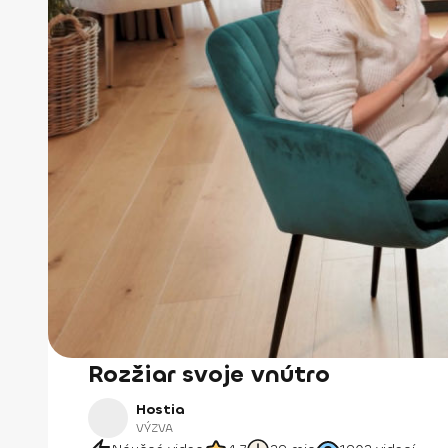
Rozžiar svoje vnútro
Hostia
VÝZVA