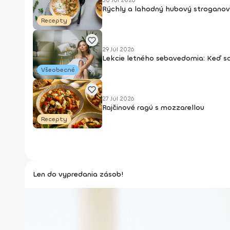
30 Júl 2026
Rýchly a lahodný hubový stroganov
Recepty
29 Júl 2026
Lekcie letného sebavedomia: Keď s
Všeobecné
27 Júl 2026
Rajčinové ragú s mozzarellou
Recepty
Len do vypredania zásob!