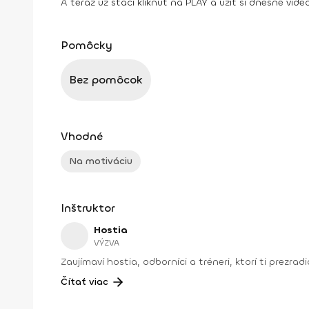
A teraz už stačí kliknúť na PLAY a užiť si dnešné video
Pomôcky
Bez pomôcok
Vhodné
Na motiváciu
Inštruktor
Hostia
VÝZVA
Zaujímaví hostia, odborníci a tréneri, ktorí ti prezra
Čítať viac