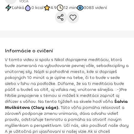
YOGA
Ľahká
0
kcal
4.9
12 min
3083
videní
Informácie o cvičení
V tomto videu si spolu s Nikol doprajeme meditáciu, ktorá
bude zameraná na vybudovanie pevnej vôle, sebadisciplíny a
vnútornej sily. Nájdi si pohodlné miesto, kde si dopraješ
pokojných 10 minút a je úplne na tebe, či to bude v sede
alebo v ľahu na podložke. Dúfame, že sa ti meditácia bude
páčiť a budeš sa cítiť, aj vďaka nej, vnútorne silnejšia. :-)
Pre
hlbšie prepojenie s témou si môžeš k meditácii zapnúť aj
difúzer s vôňou. Na tento týždeň sa skvele hodí vôňa
Šalvia
Muškátova (Clary ságe).
Táto vôňa pomáha relaxovať a
zároveň podporuje zmenu vnímania, dáva odvahu vidieť
pravdu, odstraňuje temnotu a pomáha sa otvoriť novým
myšlienkam a perspektívam. Učí nás, ako používať naše dary
A je užitočná pri ujasňovaní si našej vízie.
Ak si chceš