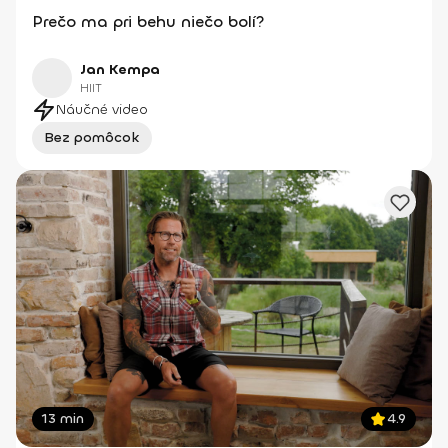
Prečo ma pri behu niečo bolí?
Jan Kempa
HIIT
Náučné video
Bez pomôcok
13 min
4.9