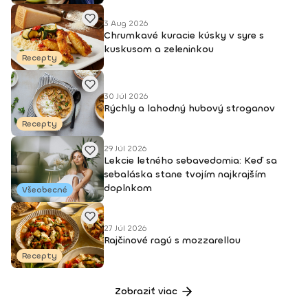
3 Aug 2026
Chrumkavé kuracie kúsky v syre s
kuskusom a zeleninkou
Recepty
30 Júl 2026
Rýchly a lahodný hubový stroganov
Recepty
29 Júl 2026
Lekcie letného sebavedomia: Keď sa
sebaláska stane tvojím najkrajším
doplnkom
Všeobecné
27 Júl 2026
Rajčinové ragú s mozzarellou
Recepty
Zobraziť viac