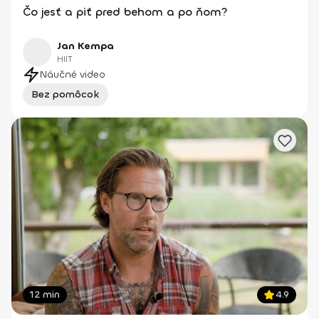
Čo jesť a piť pred behom a po ňom?
Jan Kempa
HIIT
Náučné video
Bez pomôcok
12 min
4.9