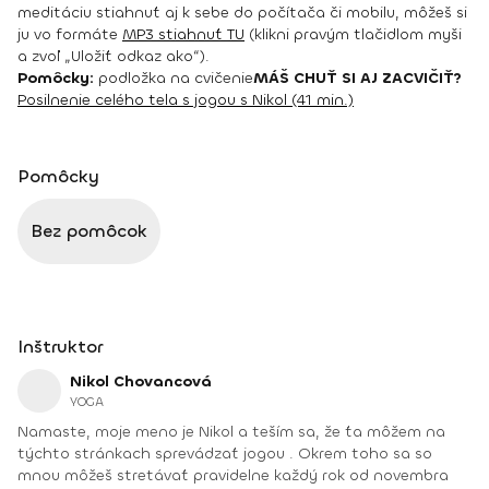
meditáciu stiahnuť aj k sebe do počítača či mobilu
, môžeš si
ju vo formáte
MP3 stiahnuť TU
(klikni pravým tlačidlom myši
a zvoľ „Uložiť odkaz ako“).
Pomôcky:
podložka na cvičenie
MÁŠ CHUŤ SI AJ ZACVIČIŤ?
Posilnenie celého tela s jogou s Nikol (41 min.)
Pomôcky
Bez pomôcok
Inštruktor
Nikol Chovancová
YOGA
Namaste, moje meno je Nikol a teším sa, že ťa môžem na
týchto stránkach sprevádzať jogou . Okrem toho sa so
mnou môžeš stretávať pravidelne každý rok od novembra