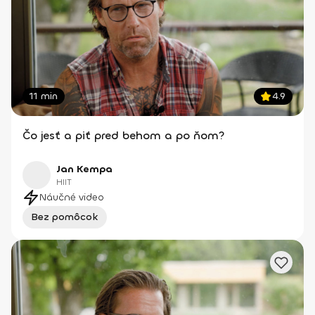
11 min
4.9
Čo jesť a piť pred behom a po ňom?
Jan Kempa
HIIT
Náučné video
Bez pomôcok