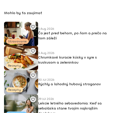
k vonkajšiemu svetu. Vďaka nej je môj život krajší, lepší
a plnohodnotnejší. Viac info o mne a joge nájdete na mojej
Mohlo by ťa zaujímať
stránke nikolchovancova.sk Dosiahnuté vzdelanie: Inštruktor
powerjogy, stupeň 1 a 2 – Powerjoga Akadémia Slovensko –
lektori: Bc. Michaela Hluchová (SR), Václav Krejčík (ČR)
Intenzívny odborný seminár Gravid jogy – lektor Ing. Dana
5 Aug 2026
Čo jesť pred behom, po ňom a prečo na
Beierová (ČR)
tom záleží
Stravovanie
3 Aug 2026
Chrumkavé kuracie kúsky v syre s
kuskusom a zeleninkou
Recepty
30 Júl 2026
Rýchly a lahodný hubový stroganov
Recepty
29 Júl 2026
Lekcie letného sebavedomia: Keď sa
sebaláska stane tvojím najkrajším