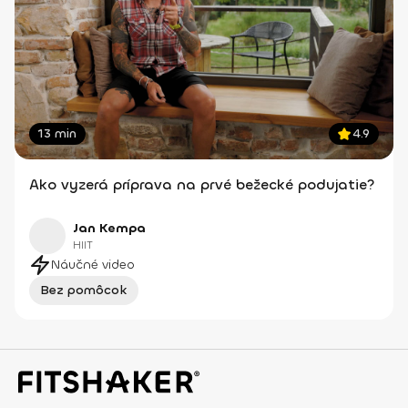
13 min
4.9
Ako vyzerá príprava na prvé bežecké podujatie?
Jan Kempa
HIIT
Náučné video
Bez pomôcok