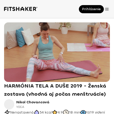
Prihlásenie
HARMÓNIA TELA A DUŠE 2019 - Ženská
zostava (vhodná aj počas menštruácie)
Nikol Chovancová
YOGA
Nenastavená
54
kcal
4.9
18 min
1619
videní