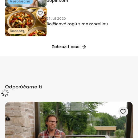
doplnkom
Všeobecné
27 Júl 2026
Rajčinové ragú s mozzarellou
Recepty
Zobraziť viac
Odporúčame ti