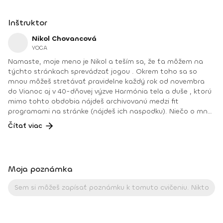
Inštruktor
Nikol Chovancová
YOGA
Namaste, moje meno je Nikol a teším sa, že ťa môžem na
týchto stránkach sprevádzať jogou . Okrem toho sa so
mnou môžeš stretávať pravidelne každý rok od novembra
do Vianoc aj v 40-dňovej výzve Harmónia tela a duše , ktorú
mimo tohto obdobia nájdeš archivovanú medzi fit
programami na stránke (nájdeš ich naspodku). Niečo o mne.
Od detstva som sa venovala rôznym druhom pohybu, najmä
Čítať viac
tancu, pri ktorom som cítila slobodu a radosť. Neskôr som
cvičila aeróbne cvičenia a venovala sa zdravej výžive, až kým
som nenatrafila na jogu. V joge som našla všetko: radosť
z pohybu, uvoľnenie tela a mysle, spojenie so sebou
Moja poznámka
a odpovede na hlbšie otázky. Joge sa aktívne venujem od
roku 2008. Najväčšou odmenou je pre mňau učiť ľudí a vidieť
ako robia pokroky a ako im joga pomáha zlepšiť kvalitu ich
života. Joga je pre mňa cestou k sebapoznaniu, vnútornej
harmónii a zdravému fyzickému telu. Pomáha mi nahliadnuť
do svojho vnútra a zároveň otvoriť srdce a myseľ