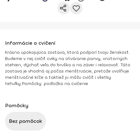
Informácie o cvičení
Krásna upokojujúca zostava, ktorá podporí tvoju ženskosť.
Budeme v nej cvičiť cviky na otváranie panvy, vnútorných
stehien, dýchať veľa do bruška a na záver i relaxovať. Táto
zostava je vhodná aj počas menštruácie, pretože uvoľňuje
menštruačné kŕče a taktiež ju môžu cvičiť i všetky
tehuľky.
Pomôcky:
podložka na cvičenie
Pomôcky
Bez pomôcok