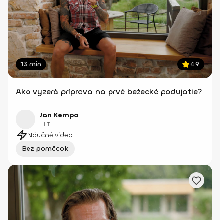
13 min
4.9
Ako vyzerá príprava na prvé bežecké podujatie?
Jan Kempa
HIIT
Náučné video
Bez pomôcok