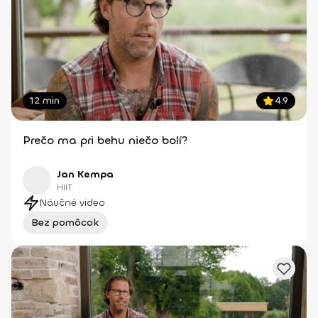
12 min
4.9
Prečo ma pri behu niečo bolí?
Jan Kempa
HIIT
Náučné video
Bez pomôcok