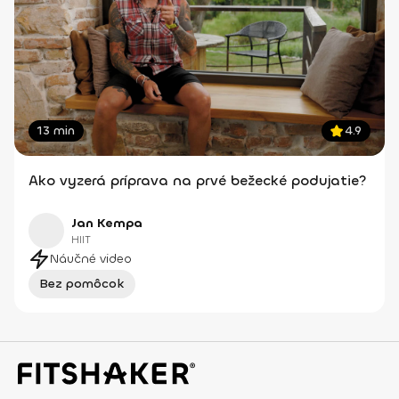
13 min
4.9
Ako vyzerá príprava na prvé bežecké podujatie?
Jan Kempa
HIIT
Náučné video
Bez pomôcok