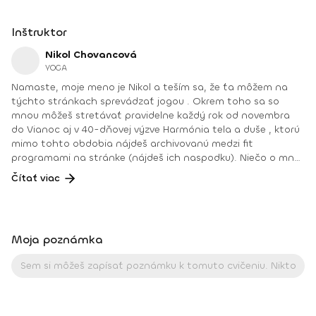
Inštruktor
Nikol Chovancová
YOGA
Namaste, moje meno je Nikol a teším sa, že ťa môžem na
týchto stránkach sprevádzať jogou . Okrem toho sa so
mnou môžeš stretávať pravidelne každý rok od novembra
do Vianoc aj v 40-dňovej výzve Harmónia tela a duše , ktorú
mimo tohto obdobia nájdeš archivovanú medzi fit
programami na stránke (nájdeš ich naspodku). Niečo o mne.
Od detstva som sa venovala rôznym druhom pohybu, najmä
Čítať viac
tancu, pri ktorom som cítila slobodu a radosť. Neskôr som
cvičila aeróbne cvičenia a venovala sa zdravej výžive, až kým
som nenatrafila na jogu. V joge som našla všetko: radosť
z pohybu, uvoľnenie tela a mysle, spojenie so sebou
Moja poznámka
a odpovede na hlbšie otázky. Joge sa aktívne venujem od
roku 2008. Najväčšou odmenou je pre mňau učiť ľudí a vidieť
ako robia pokroky a ako im joga pomáha zlepšiť kvalitu ich
života. Joga je pre mňa cestou k sebapoznaniu, vnútornej
harmónii a zdravému fyzickému telu. Pomáha mi nahliadnuť
do svojho vnútra a zároveň otvoriť srdce a myseľ