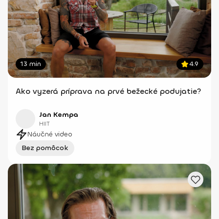
13 min
4.9
Ako vyzerá príprava na prvé bežecké podujatie?
Jan Kempa
HIIT
Náučné video
Bez pomôcok