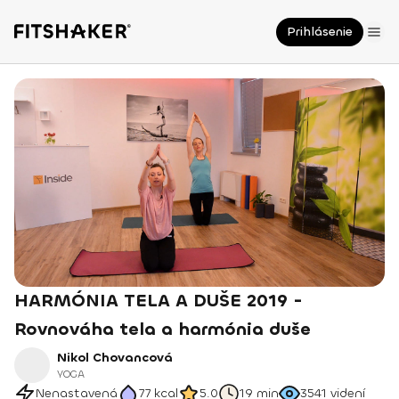
Prihlásenie
HARMÓNIA TELA A DUŠE 2019 -
Rovnováha tela a harmónia duše
Nikol Chovancová
YOGA
Nenastavená
77
kcal
5.0
19 min
3541
videní