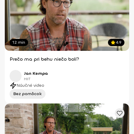
12 min
4.9
Prečo ma pri behu niečo bolí?
Jan Kempa
HIIT
Náučné video
Bez pomôcok