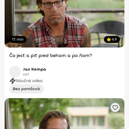
11 min
4.9
Čo jesť a piť pred behom a po ňom?
Jan Kempa
HIIT
Náučné video
Bez pomôcok