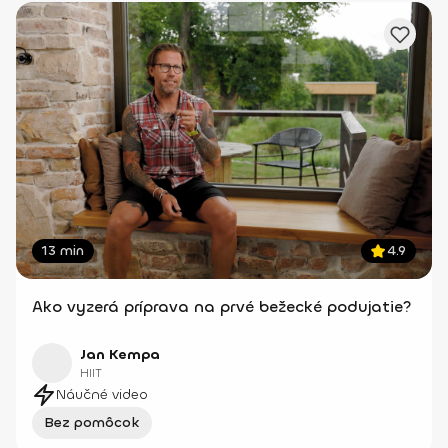
13 min
4.9
Ako vyzerá príprava na prvé bežecké podujatie?
Jan Kempa
HIIT
Náučné video
Bez pomôcok