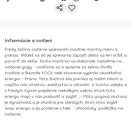
Informácie o cvičení
Fredy začína cvičenie spievaním úvodnej mantry mieru a
pokoja. Môžeš sa do jej spievania zapojiť alebo sa len stíšiť a
ponoriť do seba. Touto mantrou sa dokonale naladíme na
cvičenie yogy - uvoľníme sa a spojíme so sebou.
Podľa
tradície a filozofie YOGY celé stvorenie vyplnila neviditeľná
energia – Prána. Táto životná sila preniká aj naším telom a
napĺňa nás vitalitou, sviežosťou a zdravím. V tomto videjku si
s Fredym Ayisim prejdeme niekoľkými cvikmi, ktoré túto
energiu majú v nás prebudiť a zvýšiť. ;-)
Táto yogová zostava
je dynamická a je vhodná pre všetkých, ktorí chcú zvýšiť
svoju energiu a jej prúdenie v tele. :-)
Pomôcky:
podložka na
cvičenie