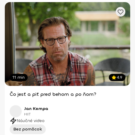
11 min
4.9
Čo jesť a piť pred behom a po ňom?
Jan Kempa
HIIT
Náučné video
Bez pomôcok