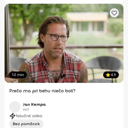
12 min
4.9
Prečo ma pri behu niečo bolí?
Jan Kempa
HIIT
Náučné video
Bez pomôcok