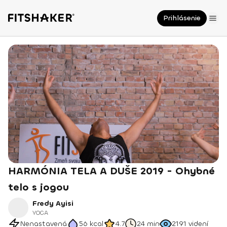
Prihlásenie
HARMÓNIA TELA A DUŠE 2019 - Ohybné
telo s jogou
Fredy Ayisi
YOGA
Nenastavená
56
kcal
4.7
24 min
2191
videní