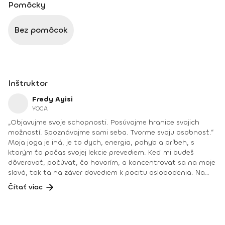
Pomôcky
Bez pomôcok
Inštruktor
Fredy Ayisi
YOGA
„Objavujme svoje schopnosti. Posúvajme hranice svojich
možností. Spoznávajme sami seba. Tvorme svoju osobnosť.“
Moja joga je iná, je to dych, energia, pohyb a príbeh, s
ktorým ťa počas svojej lekcie prevediem. Keď mi budeš
dôverovať, počúvať, čo hovorím, a koncentrovať sa na moje
slová, tak ťa na záver dovediem k pocitu oslobodenia. Na
mojich lekciách jogy sa striedajú mantry, pránájáma, pohyb
Čítať viac
prepojený s dychom. Každý jeden pohyb, tak ako na seba
nadväzuje, má logiku. A popri tom celom sa vždy snažím
odovzdať kúsok informácie z ôsmich stupňov uceleného
systému jogy. Nenásilne, nenútene, tak ako elegantné