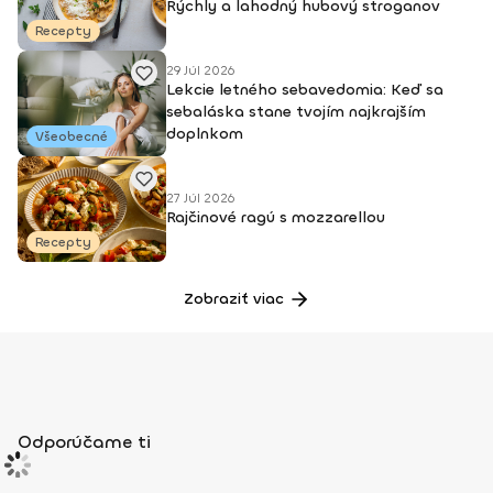
Rýchly a lahodný hubový stroganov
Recepty
29 Júl 2026
Lekcie letného sebavedomia: Keď sa
sebaláska stane tvojím najkrajším
doplnkom
Všeobecné
27 Júl 2026
Rajčinové ragú s mozzarellou
Recepty
Zobraziť viac
Odporúčame ti