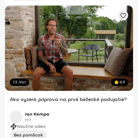
13 min
4.9
Ako vyzerá príprava na prvé bežecké podujatie?
Jan Kempa
HIIT
Náučné video
Bez pomôcok