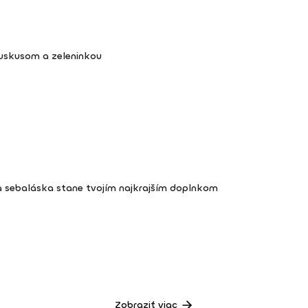
kuskusom a zeleninkou
a sebaláska stane tvojím najkrajším doplnkom
Zobraziť viac