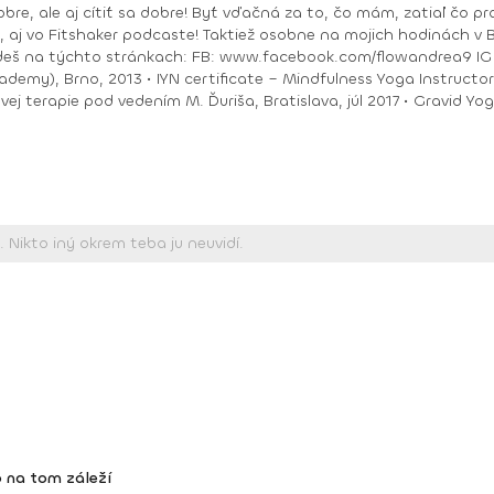
bre, ale aj cítiť sa dobre! Byť vďačná za to, čo mám, zatiaľ čo pracu
ea9 IG : @andrea_mindfulflow Dosiahnuté vzdelanie: •
ačný intenzívny výcvik v Španielsku a následné
Piešťany, 2018 • I
 na tom záleží