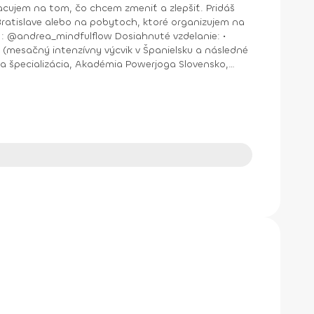
jem na tom, čo chcem zmeniť a zlepšiť. Pridáš
nštruktor Aerobiku, Step aerobiku, Cvičenia s pomôckami (FACE CZECH academy), Trnava, 2004 • Kurz tanečnej a pohybovej terapie (OZ Arte