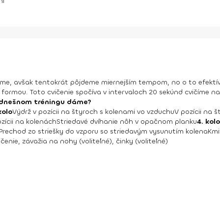
ní
me, avšak tentokrát pôjdeme miernejším tempom, no o to efektív
formou. Toto cvičenie spočíva v intervaloch 20 sekúnd cvičíme na
 v dnešnom tréningu dáme?
kolo
Výdrž v pozícii na štyroch s kolenami vo vzduchu
V pozícii na 
zícii na kolenách
Striedavé dvíhanie nôh v opačnom planku
4. kol
Prechod zo striešky do vzporu so striedavým vysunutím kolena
Kmi
enie, závažia na nohy (voliteľné), činky (voliteľné)