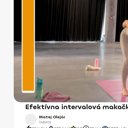
Efektívna intervalová makač
Matej Olejár
TABATA