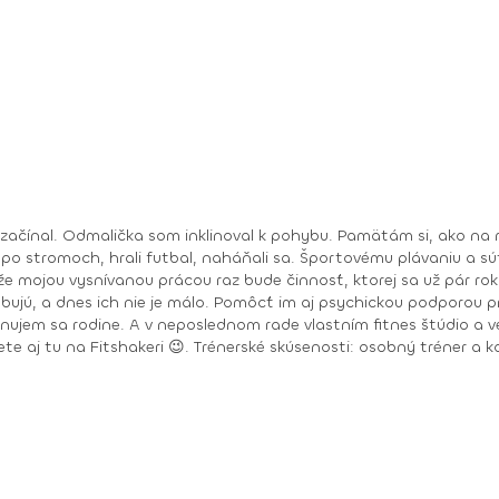
 začínal. Odmalička som inklinoval k pohybu. Pamätám si, ako na 
 po stromoch, hrali futbal, naháňali sa. Športovému plávaniu a sú
 že mojou vysnívanou prácou raz bude činnosť, ktorej sa už pár ro
rebujú, a dnes ich nie je málo. Pomôcť im aj psychickou podporou 
venujem sa rodine. A v neposlednom rade vlastním fitnes štúdio 
r a kondičný tréner v PerecFit Studio Levice v r. 2009 –
ch úkonov pre Zdravú