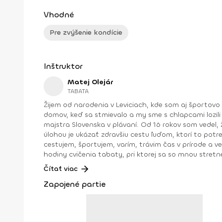
Vhodné
Pre zvýšenie kondície
Inštruktor
Matej Olejár
TABATA
Žijem od narodenia v Leviciach, kde som aj športovo
domov, keď sa stmievalo a my sme s chlapcami lozili
majstra Slovenska v plávaní. Od 16 rokov som vedel,
úlohou je ukázať zdravšiu cestu ľuďom, ktorí to pot
cestujem, športujem, varím, trávim čas v prírode a 
hodiny cvičenia tabaty, pri ktorej sa so mnou stretnete aj tu na Fitshakeri 😉. Trénerské skúsenosti: osobný tréne
2017 tréner plávania v ŠK Aquasport Levice od r. 2004 – 2015 kondičný tréner ŠK Aquasport Levice od r 2012 – 2016 tréner pre Zdravú Energiu od r. 2015 kondičný tréner ŠBK
Čítať viac
Junior Levice – juniori, kadeti, starší a mladší žiaci od r. 2016 kondičný tréner VK Palas Levice -juniorky, kadetky od r. 2019 koordinátor trénerov a iný
Zapojené partie
energiu od r. 2015