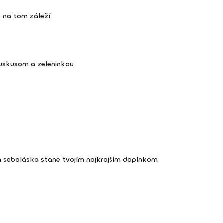
 na tom záleží
kuskusom a zeleninkou
a sebaláska stane tvojím najkrajším doplnkom