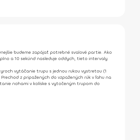
nejšie budeme zapájať potrebné svalové partie. Ako
plno a 10 sekúnd nasleduje oddych, tieto intervaly
štyroch vytáčanie trupu s jednou rukou vystretou (1
o
Prechod z pripažených do vzpažených rúk v ľahu na
tanie nohami v kolíske s vytočeným trupom do