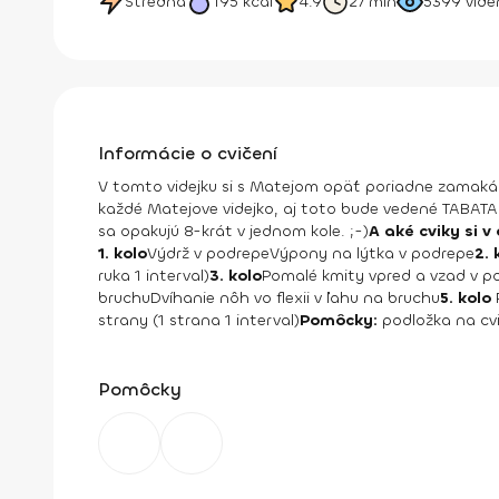
Stredná
195
kcal
4.9
27 min
5399
vide
Informácie o cvičení
V tomto videjku si s Matejom opäť poriadne zamaká
každé Matejove videjko, aj toto bude vedené TABATA 
sa opakujú 8-krát v jednom kole. ;-)
A aké cviky si
1. kolo
Výdrž v podrepe
Výpony na lýtka v podrepe
2. 
ruka 1 interval)
3. kolo
Pomalé kmity vpred a vzad v po
bruchu
Dvíhanie nôh vo flexii v ľahu na bruchu
5. kolo
strany (1 strana 1 interval)
Pomôcky:
podložka na cvič
Pomôcky