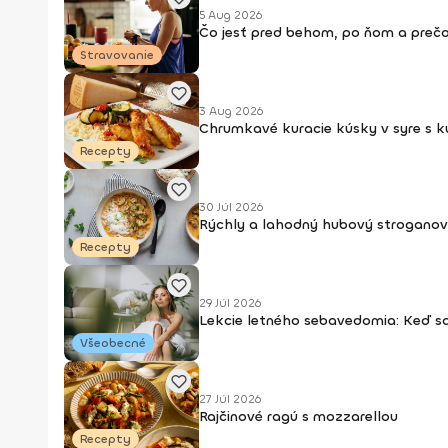
5 Aug 2026
Čo jesť pred behom, po ňom a prečo
Stravovanie
3 Aug 2026
Chrumkavé kuracie kúsky v syre s 
Recepty
30 Júl 2026
Rýchly a lahodný hubový stroganov
Recepty
29 Júl 2026
Lekcie letného sebavedomia: Keď s
Všeobecné
27 Júl 2026
Rajčinové ragú s mozzarellou
Recepty