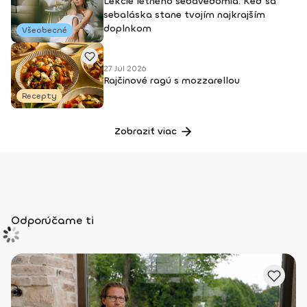
Lekcie letného sebavedomia: Keď sa
sebaláska stane tvojím najkrajším
doplnkom
Všeobecné
27 Júl 2026
Rajčinové ragú s mozzarellou
Recepty
Zobraziť viac
Odporúčame ti