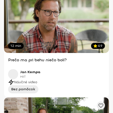
12 min
4.9
Prečo ma pri behu niečo bolí?
Jan Kempa
HIIT
Náučné video
Bez pomôcok