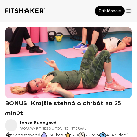
Prihlásenie
BONUS! Krajšie stehná a chrbát za 25
minút
Janka Budayová
MOMMY FITNESS a TONING INTERVAL
Nenastavená
130
kcal
5.0
25 min
484
videní