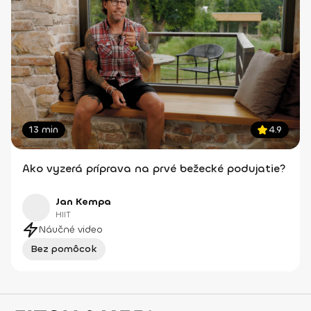
13 min
4.9
Ako vyzerá príprava na prvé bežecké podujatie?
Jan Kempa
HIIT
Náučné video
Bez pomôcok