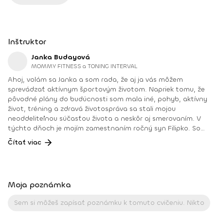
Inštruktor
Janka Budayová
MOMMY FITNESS a TONING INTERVAL
Ahoj, volám sa Janka a som rada, že aj ja vás môžem
sprevádzať aktívnym športovým životom. Napriek tomu, že
pôvodné plány do budúcnosti som mala iné, pohyb, aktívny
život, tréning a zdravá životospráva sa stali mojou
neoddeliteľnou súčasťou života a neskôr aj smerovaním. V
týchto dňoch je mojím zamestnaním ročný syn Filipko. Som
mamičkou na materskej dovolenke, ktorú si mimoriadne
Čítať viac
užívam. Vďaka úžasnej podpore rodiny a okolia sa aj v tomto
období môžem venovať svojej práci fitnes trénerky,
poradenstvu pre výživu a zdravý životný štýl, ale aj
aktívnemu súťaženiu ako pretekárky SANK (Slovenská
Moja poznámka
asociácia naturálnej kulturistiky). Svoje medicínske,
pedagogické, fitnes vzdelanie a prax si neustále dopĺňam a
teším sa každej novej výzve. Dosiahnuté vzdelanie: Tréner vo
fitnes a kulturistike I. kvalifikačného stupňa (výživové a