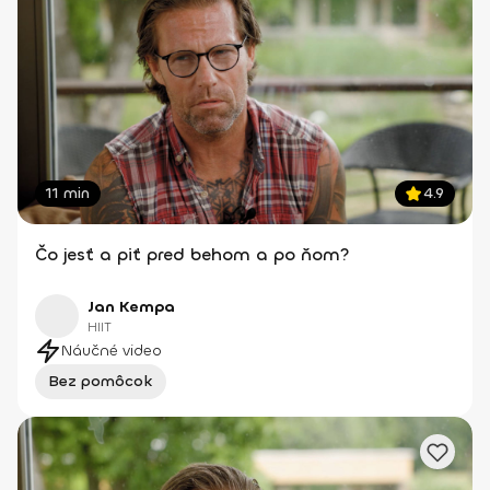
11 min
4.9
Čo jesť a piť pred behom a po ňom?
Jan Kempa
HIIT
Náučné video
Bez pomôcok