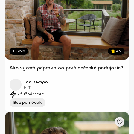
13 min
4.9
Ako vyzerá príprava na prvé bežecké podujatie?
Jan Kempa
HIIT
Náučné video
Bez pomôcok