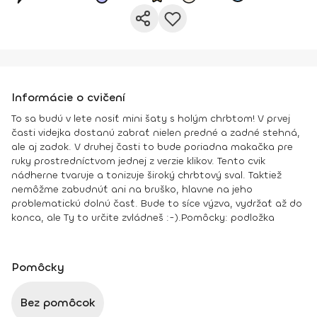
Informácie o cvičení
To sa budú v lete nosiť mini šaty s holým chrbtom! V prvej
časti videjka dostanú zabrať nielen predné a zadné stehná,
ale aj zadok. V druhej časti to bude poriadna makačka pre
ruky prostredníctvom jednej z verzie klikov. Tento cvik
nádherne tvaruje a tonizuje široký chrbtový sval. Taktiež
nemôžme zabudnúť ani na bruško, hlavne na jeho
problematickú dolnú časť. Bude to síce výzva, vydržať až do
konca, ale Ty to určite zvládneš :-).
Pomôcky:
podložka
Pomôcky
Bez pomôcok