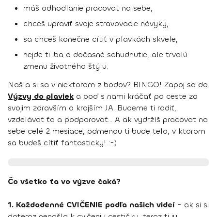
máš odhodlanie pracovať na sebe,
chceš upraviť svoje stravovacie návyky,
sa chceš konečne cítiť v plavkách skvele,
nejde ti iba o dočasné schudnutie, ale trvalú
zmenu životného štýlu.
Našla si sa v niektorom z bodov? BINGO! Zapoj sa do
Výzvy do plaviek
a poď s nami kráčať po ceste za
svojim zdravším a krajším JA. Budeme ti radiť,
vzdelávať ťa a podporovať... A ak vydržíš pracovať na
sebe celé 2 mesiace, odmenou ti bude telo, v ktorom
sa budeš cítiť fantasticky! :-)
Čo všetko ťa vo výzve čaká?
1. Každodenné CVIČENIE podľa našich videí
- ak si si
doteraz nenašla k cvičeniu cestičku, teraz ti ju