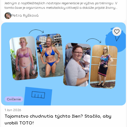
Jedným z najdôležitejších nástrojov regenerácie je výživa po tréningu. V
tomto čase je organizmus metabolicky citlivejší a dokáže prijaté živiny
využiť efektívnejšie než inokedy počas dňa.
Petra Ryšková
Cvičenie
1 Jan 2026
Tajomstvo chudnutia týchto žien? Stačilo, aby
urobili TOTO!