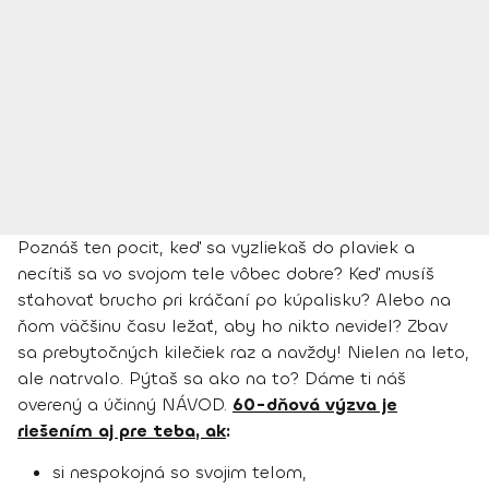
Poznáš ten pocit, keď sa vyzliekaš do plaviek a
necítiš sa vo svojom tele vôbec dobre? Keď musíš
sťahovať brucho pri kráčaní po kúpalisku? Alebo na
ňom väčšinu času ležať, aby ho nikto nevidel? Zbav
sa prebytočných kilečiek raz a navždy! Nielen na leto,
ale natrvalo. Pýtaš sa ako na to? Dáme ti náš
overený a účinný NÁVOD.
60-dňová výzva je
riešením aj pre teba, ak
:
si nespokojná so svojim telom,