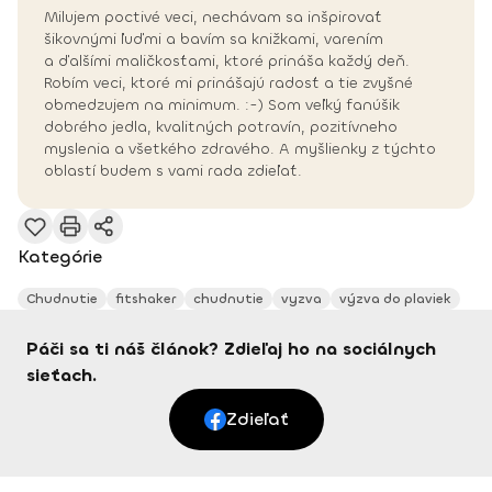
Milujem poctivé veci, nechávam sa inšpirovať
šikovnými ľuďmi a bavím sa knižkami, varením
a ďalšími maličkosťami, ktoré prináša každý deň.
Robím veci, ktoré mi prinášajú radosť a tie zvyšné
obmedzujem na minimum. :-) Som veľký fanúšik
dobrého jedla, kvalitných potravín, pozitívneho
myslenia a všetkého zdravého. A myšlienky z týchto
oblastí budem s vami rada zdieľať.
Kategórie
Chudnutie
fitshaker
chudnutie
vyzva
výzva do plaviek
Páči sa ti náš článok? Zdieľaj ho na sociálnych
sieťach.
Zdieľať