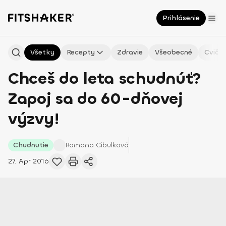
Prihlásenie
Všetky
Recepty
Zdravie
Všeobecné
Cvičen
Chceš do leta schudnúť?
Zapoj sa do 60-dňovej
výzvy!
Chudnutie
Romana
Cibulková
27. Apr 2016