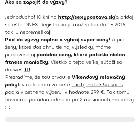
Ako sa zapojiť do výzvy?
Jednoducho! Klikni na
http://sexypostava.sk/
a pridaj
sa ešte DNES. Registrácia je možná len do 1.5.2016,
tak ju nepremeškaj!
Poď do výzvy naplno a vyhraj super ceny!
A pre
ženy, ktoré dosiahnu tie naj výsledky, máme
pripravené aj
parádne ceny, ktoré potešia nielen
fitness maniačky
. Všetko o tejto veľkej súťaži sa
dozvieš
TU
.
Prezradíme, že tou prvou je
Víkendový relaxačný
pobyt
v niektorom zo siete
Trinity hotels&resorts
podľa vlastného výberu v hodnote 299 €. Tak tomu
hovoríme parádna odmena po 2 mesiacoch makačky
:-)!