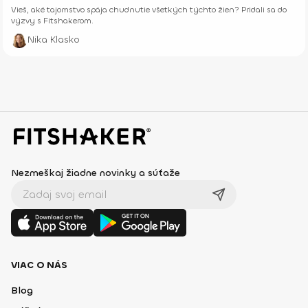
Vieš, aké tajomstvo spája chudnutie všetkých týchto žien? Pridali sa do
výzvy s Fitshakerom.
Nika Klasko
Nezmeškaj žiadne novinky a súťaže
VIAC O NÁS
Blog