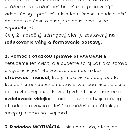
ukážeme! Na každý deň budeš mať pripravený 1
videotréning s profi inštruktorkou. Denne ti bude stačiť
pol hodinka času a pripojenie na internet. Viac
nepotrebuješ.
Celý 2-mesačný tréningový plán je zostavený
na
redukovanie váhy a formovanie postavy.
2. Pomoc s otázkou správne STRAVOVANIE
-
nebudeme len cvičiť, ale budeme sa aj učiť ako zdravo
a vyvážene jesť. Na začiatok od nás získaš
stravovací manuál
, ktorý ti ukáže základy, podľa
ktorých si jednoducho nastavíš svoj jedálniček presne
podľa vlastnej chuti. Každý týždeň ti tiež prinesieme
vzdelávacie videjko
, ktoré odpovie na tvoje otázky
ohľadne stravovania. Tešiť sa môžeš aj na články a
recepty priamo na svoj mail.
3. Poriadna MOTIVÁCIA
- nielen od nás, ale aj od