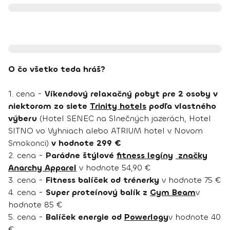
O čo všetko teda hráš?
1. cena -
Víkendový relaxačný pobyt pre 2 osoby v
niektorom zo siete
Trinity hotels
podľa vlastného
výberu
(Hotel SENEC na Slnečných jazerách, Hotel
SITNO vo Vyhniach alebo ATRIUM hotel v Novom
Smokonci)
v hodnote 299 €
2. cena -
Parádne štýlové
fitness legíny
značky
Anarchy Apparel
v hodnote 54,90 €
3. cena -
Fitness balíček od trénerky
v hodnote 75 €
4. cena -
Super proteínový balík z
Gym Beam
v
hodnote 85 €
5. cena -
Balíček energie od
Powerlogy
v hodnote 40
€