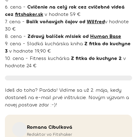
6. cena -
Cvičenie na celý rok cez cvičebné videá
cez
fitshaker.sk
v hodnote 59 €
7. cena -
Balík voňavých čajov od
Wilfred
v hodnote
30 €
8. cena -
Zdravý balíček mlsiek od
Human Base
9. cena - Sladká kuchárska kniha
Z fitka do kuchyne
3
v hodnote 19,90 €
10. cena - Fitness kuchárka
Z fitka do kuchyne 2
v
hodnote 24 €
Ideš do toho? Paráda! Vidíme sa už 2. mája, kedy
dostaneš na e-mail prvé inštrukcie. Novým výzvam a
novej postave zdar :-)!
Romana
Cibulková
Redaktor vo Fitshaker