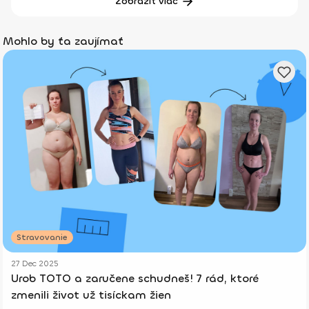
Zobraziť viac
Mohlo by ťa zaujímať
Stravovanie
27 Dec 2025
Urob TOTO a zaručene schudneš! 7 rád, ktoré
zmenili život už tisíckam žien