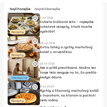
Najčítanejšie
Najobľúbenejšie
2 Júl 2026
Cuketa kráľovná leta - najlepšie
cuketové recepty, ktoré musíte
vyskúšať
Recepty
20 Júl 2026
Extra ľahký a rýchly marhuľový
koláč s mrveničkou
Recepty
26 Júl 2026
Nie si príliš precitlivená. Možno len
tvoje telo reaguje na to, čo prežilo
kedysi dávno
Všeobecné
8 Júl 2024
Rýchly a šťavnatý marhuľový koláč
s tvarohom, na ktorom si pochutí
celá rodina
Recepty