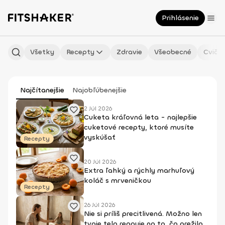
Prihlásenie
Všetky
Recepty
Zdravie
Všeobecné
Cvičen
Najčítanejšie
Najobľúbenejšie
2 Júl 2026
Cuketa kráľovná leta - najlepšie
cuketové recepty, ktoré musíte
vyskúšať
Recepty
20 Júl 2026
Extra ľahký a rýchly marhuľový
koláč s mrveničkou
Recepty
26 Júl 2026
Nie si príliš precitlivená. Možno len
tvoje telo reaguje na to, čo prežilo