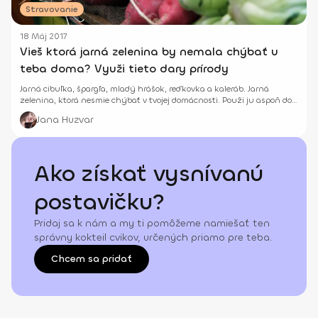
Stravovanie
18 Máj 2017
Vieš ktorá jarná zelenina by nemala chýbať u
teba doma? Využi tieto dary prírody
Jarná cibuľka, špargľa, mladý hrášok, reďkovka a kaleráb. Jarná
zelenina, ktorá nesmie chýbať v tvojej domácnosti. Použi ju aspoň do
šalátov.
Jana Huzvar
Ako získať vysnívanú
postavičku?
Pridaj sa k nám a my ti pomôžeme namiešať ten
správny kokteil cvikov, určených priamo pre teba.
Chcem sa pridať