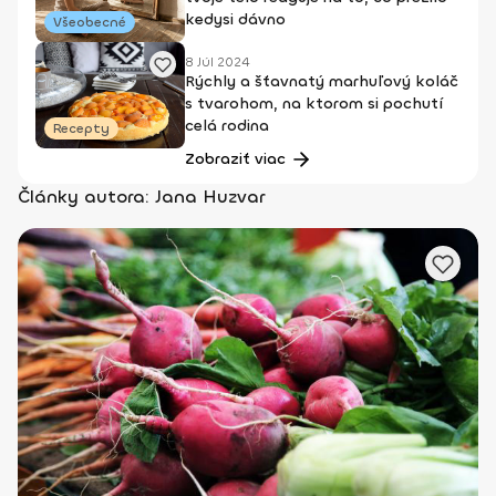
kedysi dávno
Všeobecné
8 Júl 2024
Rýchly a šťavnatý marhuľový koláč
s tvarohom, na ktorom si pochutí
celá rodina
Recepty
Zobraziť viac
Články autora: Jana Huzvar