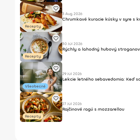
3 Aug 2026
Chrumkavé kuracie kúsky v syre s 
Recepty
30 Júl 2026
Rýchly a lahodný hubový stroganov
Recepty
29 Júl 2026
Lekcie letného sebavedomia: Keď s
Všeobecné
27 Júl 2026
Rajčinové ragú s mozzarellou
Recepty