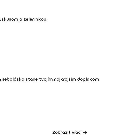
kuskusom a zeleninkou
a sebaláska stane tvojím najkrajším doplnkom
Zobraziť viac