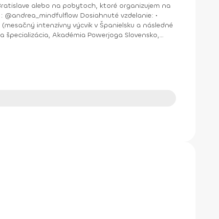
nštruktor Aerobiku, Step aerobiku, Cvičenia s pomôckami (FACE CZECH academy), Trnava, 2004 • Kurz tanečnej a pohybovej terapie (OZ Arte