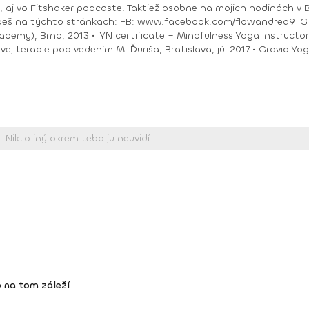
ea9 IG : @andrea_mindfulflow Dosiahnuté vzdelanie: •
ačný intenzívny výcvik v Španielsku a následné
Piešťany, 2018 • I
 na tom záleží