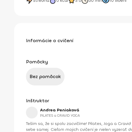
Stredná
0
kcal
5.0
60 min
10
videní
Informácie o cvičení
Pomôcky
Bez pomôcok
Inštruktor
Andrea Peniaková
PILATES a GRAVID YOGA
Teším sa, že si spolu zacvičíme! Pilates, Joga a Gravid joga. Na týchto cvičeniach sa spolu uvidíme. Zlepšíme držanie tela, silu aj ohybnosť, dýchanie a verím, že aj vzťah k
sebe samej. Cieľom mojich cvičení je nielen vyzerať do