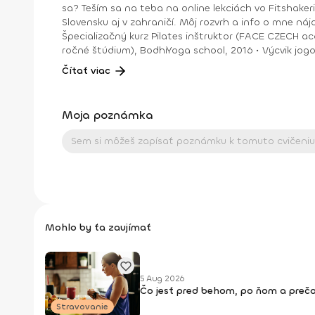
sa? Teším sa na teba na online lekciách vo Fitshakeri, aj vo Fitshaker podcaste! Taktiež osobne na mojich hodinách v Bratislave alebo na pobytoch, ktoré organizujem na
Slovensku aj v zahraničí. Môj rozvrh a info o mne nájdeš na týchto stránkach: FB: www.facebook.com/flowandr
Špecializačný kurz Pilates inštruktor (FACE CZECH academy), Brno, 2013 • IYN certificate – Mindfulness Yoga Instructor (mes
ročné štúdium), BodhiYoga school, 2016 • Výcvik jogovej terapie pod vedením M. Ďuriša, Bratislava, júl 2017 • Gravid Yoga špecializácia, Akadémia Powerjoga Slovensko,
Čítať viac
Moja poznámka
Mohlo by ťa zaujímať
5 Aug 2026
Čo jesť pred behom, po ňom a prečo
Stravovanie