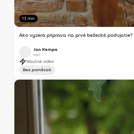
13 min
Ako vyzerá príprava na prvé bežecké podujatie?
Jan Kempa
HIIT
Náučné video
Bez pomôcok