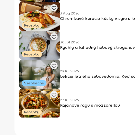
3 Aug 2026
Chrumkavé kuracie kúsky v syre s 
Recepty
30 Júl 2026
Rýchly a lahodný hubový stroganov
Recepty
29 Júl 2026
Lekcie letného sebavedomia: Keď s
Všeobecné
27 Júl 2026
Rajčinové ragú s mozzarellou
Recepty