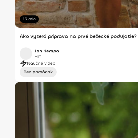
13 min
Ako vyzerá príprava na prvé bežecké podujatie?
Jan Kempa
HIIT
Náučné video
Bez pomôcok