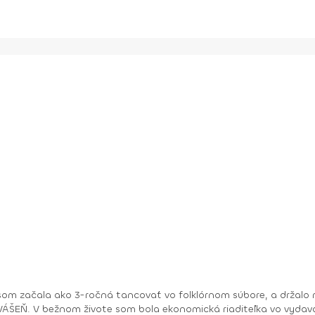
om začala ako 3-ročná tancovať vo folklórnom súbore, a držalo m
ry. No moje hobby –