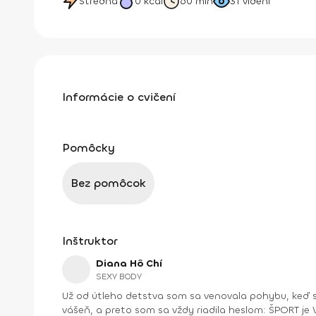
Stredná
0
kcal
60 min
31
videní
Informácie o cvičení
Pomôcky
Bez pomôcok
Inštruktor
Diana Hô Chí
SEXY BODY
Už od útleho detstva som sa venovala pohybu, keď s
vášeň, a preto som sa vždy riadila heslom: ŠPORT je VÁŠEŇ. V bežnom živote som bola ekonomická riaditeľka vo vydavateľstve a mama dospelej dcé