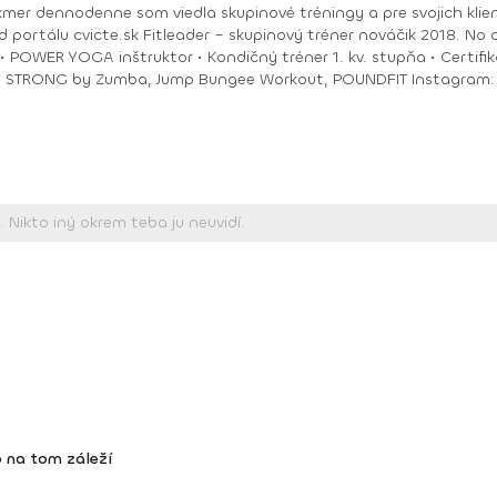
akmer dennodenne som viedla skupinové tréningy a pre svojich klie
ungee Workout, POUNDFIT Instagram: di_hochi, Facebook: Diana Hô Chí Facebook
 na tom záleží