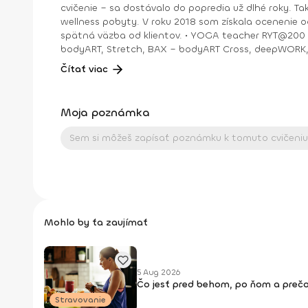
cvičenie – sa dostávalo do popredia už dlhé roky. T
wellness pobyty. V roku 2018 som získala ocenenie od portálu cvicte.sk Fitleader – skupinový tréner nováčik 2018. No oveľa väčším ocenením bola vždy pre mňa pozitívna
spätná väzba od klientov. • YOGA teacher RYT@200 • POWER YOGA inštruktor • Kondičný tréner 1. kv. stupňa • Certifikovaná lektorka skupinových cvičení bodyART Basic,
bodyART, Stretch, BAX – bodyART Cross, deepWORK, STRONG by Zumba, Jump B
skupina: ŠPORT je VÁŠEŇ
Čítať viac
Moja poznámka
Mohlo by ťa zaujímať
5 Aug 2026
Čo jesť pred behom, po ňom a prečo
Stravovanie