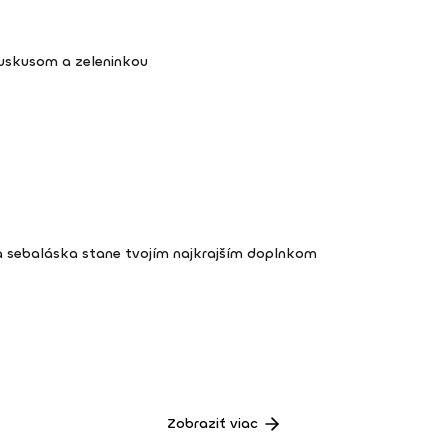
kuskusom a zeleninkou
a sebaláska stane tvojím najkrajším doplnkom
Zobraziť viac