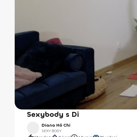
Sexybody s Di
Diana Hô Chí
SEXY BODY