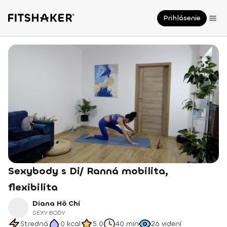
Prihlásenie
Sexybody s Di/ Ranná mobilita,
flexibilita
Diana Hô Chí
SEXY BODY
Stredná
0
kcal
5.0
40 min
26
videní