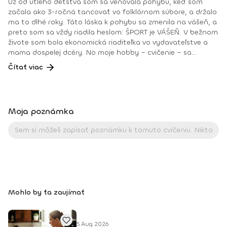
Už od útleho detstva som sa venovala pohybu, keď som
začala ako 3-ročná tancovať vo folklórnom súbore, a držalo
ma to dlhé roky. Táto láska k pohybu sa zmenila na vášeň, a
preto som sa vždy riadila heslom: ŠPORT je VÁŠEŇ. V bežnom
živote som bola ekonomická riaditeľka vo vydavateľstve a
mama dospelej dcéry. No moje hobby – cvičenie – sa
dostávalo do popredia už dlhé roky. Takmer dennodenne
Čítať viac
som viedla skupinové tréningy a pre svojich klientov som
organizovala viachodinové eventy, fit a wellness pobyty. V
roku 2018 som získala ocenenie od portálu cvicte.sk
Fitleader – skupinový tréner nováčik 2018. No oveľa väčším
Moja poznámka
ocenením bola vždy pre mňa pozitívna spätná väzba od
klientov. • YOGA teacher RYT@200 • POWER YOGA inštruktor
• Kondičný tréner 1. kv. stupňa • Certifikovaná lektorka
skupinových cvičení bodyART Basic, bodyART, Stretch, BAX –
bodyART Cross, deepWORK, STRONG by Zumba, Jump
Bungee Workout, POUNDFIT Instagram: di_hochi, Facebook:
Diana Hô Chí Facebook skupina: ŠPORT je VÁŠEŇ
Mohlo by ťa zaujímať
5 Aug 2026