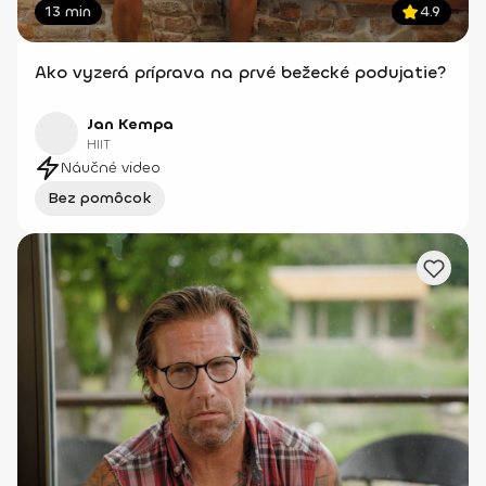
13 min
4.9
Ako vyzerá príprava na prvé bežecké podujatie?
Jan Kempa
HIIT
Náučné video
Bez pomôcok