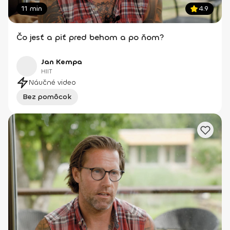
11 min
4.9
Čo jesť a piť pred behom a po ňom?
Jan Kempa
HIIT
Náučné video
Bez pomôcok