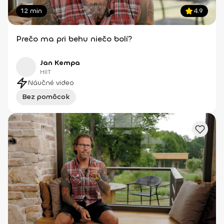
12 min
4.9
Prečo ma pri behu niečo bolí?
Jan Kempa
HIIT
Náučné video
Bez pomôcok