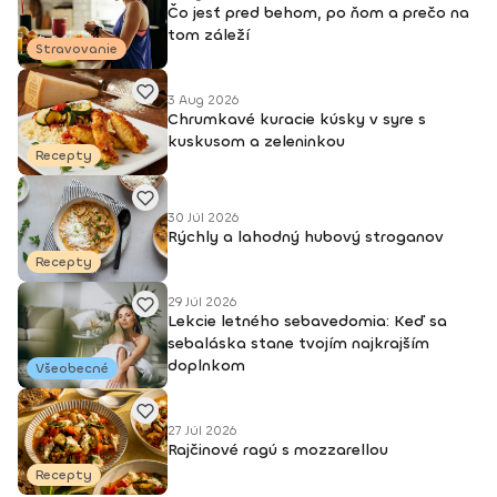
Čo jesť pred behom, po ňom a prečo na
tom záleží
Stravovanie
3 Aug 2026
Chrumkavé kuracie kúsky v syre s
kuskusom a zeleninkou
Recepty
30 Júl 2026
Rýchly a lahodný hubový stroganov
Recepty
29 Júl 2026
Lekcie letného sebavedomia: Keď sa
sebaláska stane tvojím najkrajším
doplnkom
Všeobecné
27 Júl 2026
Rajčinové ragú s mozzarellou
Recepty