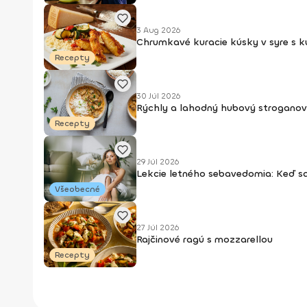
3 Aug 2026
Chrumkavé kuracie kúsky v syre s 
Recepty
30 Júl 2026
Rýchly a lahodný hubový stroganov
Recepty
29 Júl 2026
Lekcie letného sebavedomia: Keď s
Všeobecné
27 Júl 2026
Rajčinové ragú s mozzarellou
Recepty