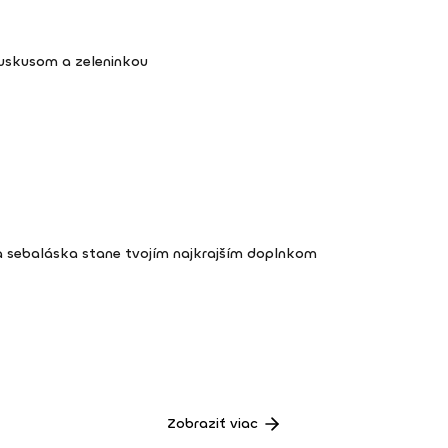
kuskusom a zeleninkou
a sebaláska stane tvojím najkrajším doplnkom
Zobraziť viac