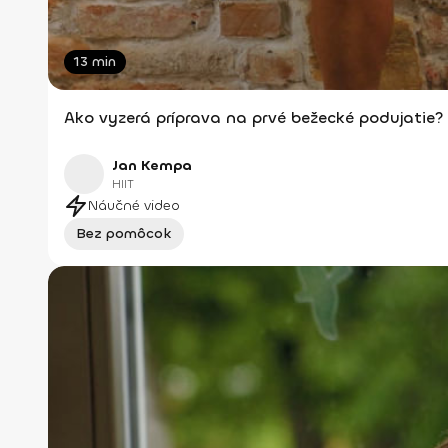
13 min
Ako vyzerá príprava na prvé bežecké podujatie?
Jan Kempa
HIIT
Náučné video
Bez pomôcok