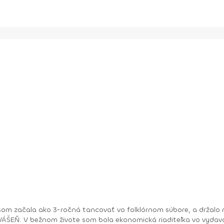
om začala ako 3-ročná tancovať vo folklórnom súbore, a držalo m
ry. No moje hobby –