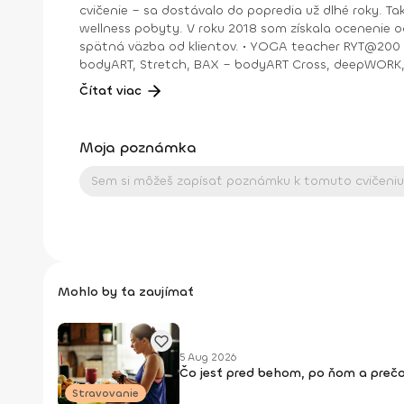
cvičenie – sa dostávalo do popredia už dlhé roky. T
wellness pobyty. V roku 2018 som získala ocenenie od portálu cvicte.sk Fitleader – skupinový tréner nováčik 2018. No oveľa väčším ocenením bola vždy pre mňa pozitívna
spätná väzba od klientov. • YOGA teacher RYT@200 • POWER YOGA inštruktor • Kondičný tréner 1. kv. stupňa • Certifikovaná lektorka skupinových cvičení bodyART Basic,
bodyART, Stretch, BAX – bodyART Cross, deepWORK, STRONG by Zumba, Jump B
skupina: ŠPORT je VÁŠEŇ
Čítať viac
Moja poznámka
Mohlo by ťa zaujímať
5 Aug 2026
Čo jesť pred behom, po ňom a prečo
Stravovanie