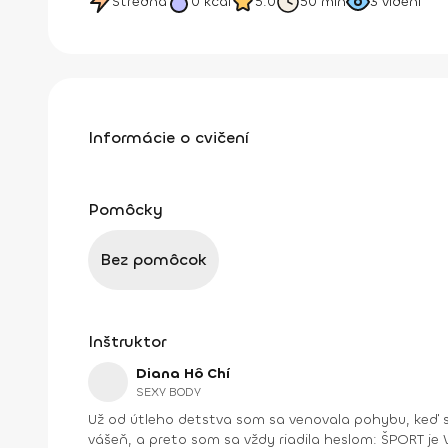
Stredná
0
kcal
5.0
50 min
3
videní
Informácie o cvičení
Pomôcky
Bez pomôcok
Inštruktor
Diana Hô Chí
SEXY BODY
Už od útleho detstva som sa venovala pohybu, keď s
vášeň, a preto som sa vždy riadila heslom: ŠPORT je VÁŠEŇ. V bežnom živote som bola ekonomická riaditeľka vo vydavateľstve a mama dospelej dcé