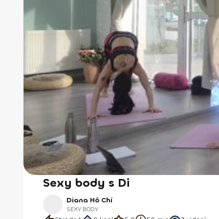
Sexy body s Di
Diana Hô Chí
SEXY BODY