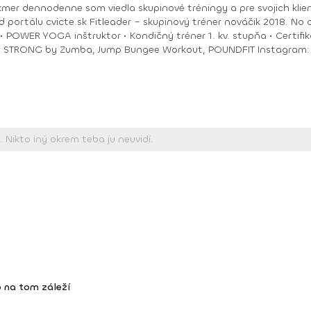
akmer dennodenne som viedla skupinové tréningy a pre svojich klie
ungee Workout, POUNDFIT Instagram: di_hochi, Facebook: Diana Hô Chí Facebook
 na tom záleží