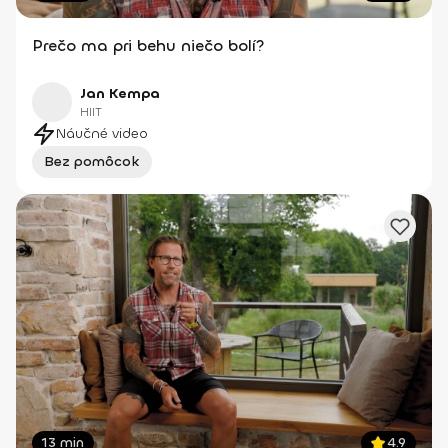
Prečo ma pri behu niečo bolí?
Jan Kempa
HIIT
Náučné video
Bez pomôcok
13 min
4.9