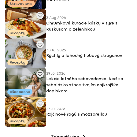
Stravovanie
3 Aug 2026
Chrumkavé kuracie kúsky v syre s
kuskusom a zeleninkou
Recepty
30 Júl 2026
Rýchly a lahodný hubový stroganov
Recepty
29 Júl 2026
Lekcie letného sebavedomia: Keď sa
sebaláska stane tvojím najkrajším
doplnkom
Všeobecné
27 Júl 2026
Rajčinové ragú s mozzarellou
Recepty
Zobraziť viac