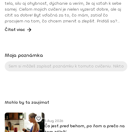
tela, silu aj ohybnosť, dýchanie a verím, že aj vzťah k sebe
samej. Cieľom mojich cvičení je nielen vyzerať dobre, ale aj
cítiť sa dobre! Byť vďačná za to, čo mám, zatiaľ čo
pracujem na tom, čo chcem zmeniť a zlepšiť. Pridáš sa?
Teším sa na teba na online lekciách vo Fitshakeri, aj vo
Čítať viac
Fitshaker podcaste! Taktiež osobne na mojich hodinách v
Bratislave alebo na pobytoch, ktoré organizujem na
Slovensku aj v zahraničí. Môj rozvrh a info o mne nájdeš na
týchto stránkach: FB: www.facebook.com/flowandrea9 IG :
Moja poznámka
@andrea_mindfulflow Dosiahnuté vzdelanie: • Špecializačný
kurz Pilates inštruktor (FACE CZECH academy), Brno, 2013 •
IYN certificate – Mindfulness Yoga Instructor (mesačný
intenzívny výcvik v Španielsku a následné ročné štúdium),
BodhiYoga school, 2016 • Výcvik jogovej terapie pod vedením
M. Ďuriša, Bratislava, júl 2017 • Gravid Yoga špecializácia,
Akadémia Powerjoga Slovensko, Piešťany, 2018 • Inštruktor
Aerobiku, Step aerobiku, Cvičenia s pomôckami (FACE CZECH
Mohlo by ťa zaujímať
academy), Trnava, 2004 • Kurz tanečnej a pohybovej terapie
(OZ Arte
5 Aug 2026
Čo jesť pred behom, po ňom a prečo na
tom záleží