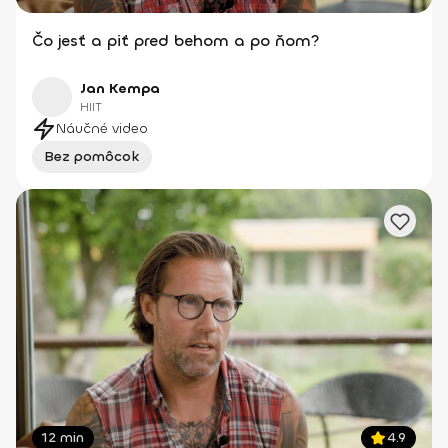
Čo jesť a piť pred behom a po ňom?
Jan Kempa
HIIT
Náučné video
Bez pomôcok
12 min
4.9