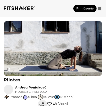
Prihlásenie
Pilates
Andrea Peniaková
PILATES a GRAVID YOGA
Stredná
0
kcal
50 min
12
videní
Obľúbené