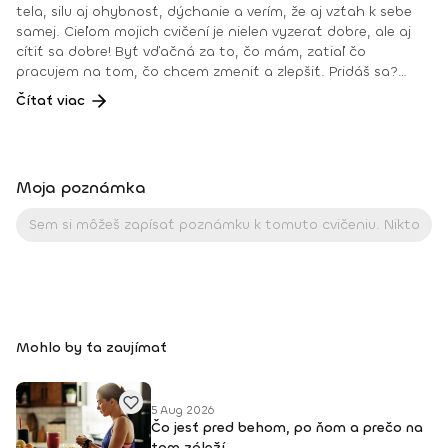
tela, silu aj ohybnosť, dýchanie a verím, že aj vzťah k sebe
samej. Cieľom mojich cvičení je nielen vyzerať dobre, ale aj
cítiť sa dobre! Byť vďačná za to, čo mám, zatiaľ čo
pracujem na tom, čo chcem zmeniť a zlepšiť. Pridáš sa?
Teším sa na teba na online lekciách vo Fitshakeri, aj vo
Čítať viac
Fitshaker podcaste! Taktiež osobne na mojich hodinách v
Bratislave alebo na pobytoch, ktoré organizujem na
Slovensku aj v zahraničí. Môj rozvrh a info o mne nájdeš na
týchto stránkach: FB: www.facebook.com/flowandrea9 IG :
Moja poznámka
@andrea_mindfulflow Dosiahnuté vzdelanie: • Špecializačný
kurz Pilates inštruktor (FACE CZECH academy), Brno, 2013 •
IYN certificate – Mindfulness Yoga Instructor (mesačný
intenzívny výcvik v Španielsku a následné ročné štúdium),
BodhiYoga school, 2016 • Výcvik jogovej terapie pod vedením
M. Ďuriša, Bratislava, júl 2017 • Gravid Yoga špecializácia,
Akadémia Powerjoga Slovensko, Piešťany, 2018 • Inštruktor
Aerobiku, Step aerobiku, Cvičenia s pomôckami (FACE CZECH
Mohlo by ťa zaujímať
academy), Trnava, 2004 • Kurz tanečnej a pohybovej terapie
(OZ Arte
5 Aug 2026
Čo jesť pred behom, po ňom a prečo na
tom záleží