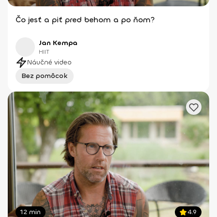
Čo jesť a piť pred behom a po ňom?
Jan Kempa
HIIT
Náučné video
Bez pomôcok
12 min
4.9