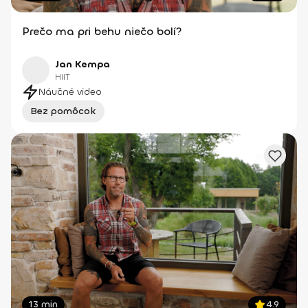
Prečo ma pri behu niečo bolí?
Jan Kempa
HIIT
Náučné video
Bez pomôcok
13 min
4.9