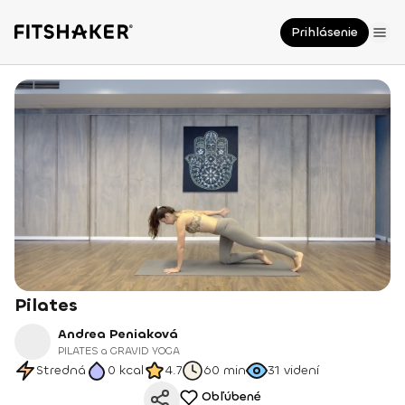
Prihlásenie
Pilates
Andrea Peniaková
PILATES a GRAVID YOGA
Stredná
0
kcal
4.7
60 min
31
videní
Obľúbené