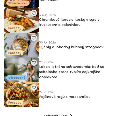
Stravovanie
3 Aug 2026
Chrumkavé kuracie kúsky v syre s
kuskusom a zeleninkou
Recepty
30 Júl 2026
Rýchly a lahodný hubový stroganov
Recepty
29 Júl 2026
Lekcie letného sebavedomia: Keď sa
sebaláska stane tvojím najkrajším
doplnkom
Všeobecné
27 Júl 2026
Rajčinové ragú s mozzarellou
Recepty
Zobraziť viac