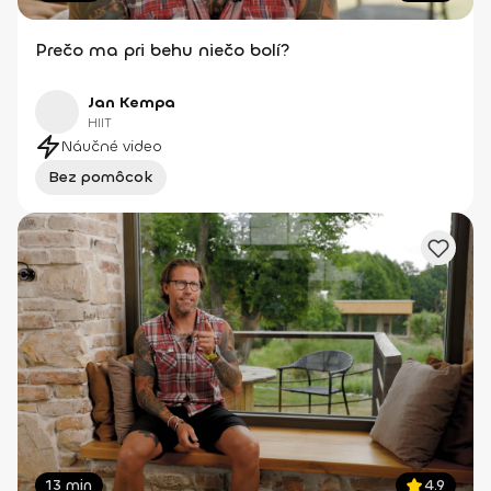
Prečo ma pri behu niečo bolí?
Jan Kempa
HIIT
Náučné video
Bez pomôcok
13 min
4.9