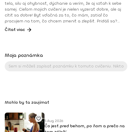
tela, silu aj ohybnosť, dýchanie a verím, že aj vzťah k sebe
samej. Cieľom mojich cvičení je nielen vyzerať dobre, ale aj
cítiť sa dobre! Byť vďačná za to, čo mám, zatiaľ čo
pracujem na tom, čo chcem zmeniť a zlepšiť. Pridáš sa?
Teším sa na teba na online lekciách vo Fitshakeri, aj vo
Čítať viac
Fitshaker podcaste! Taktiež osobne na mojich hodinách v
Bratislave alebo na pobytoch, ktoré organizujem na
Slovensku aj v zahraničí. Môj rozvrh a info o mne nájdeš na
týchto stránkach: FB: www.facebook.com/flowandrea9 IG :
Moja poznámka
@andrea_mindfulflow Dosiahnuté vzdelanie: • Špecializačný
kurz Pilates inštruktor (FACE CZECH academy), Brno, 2013 •
IYN certificate – Mindfulness Yoga Instructor (mesačný
intenzívny výcvik v Španielsku a následné ročné štúdium),
BodhiYoga school, 2016 • Výcvik jogovej terapie pod vedením
M. Ďuriša, Bratislava, júl 2017 • Gravid Yoga špecializácia,
Akadémia Powerjoga Slovensko, Piešťany, 2018 • Inštruktor
Aerobiku, Step aerobiku, Cvičenia s pomôckami (FACE CZECH
Mohlo by ťa zaujímať
academy), Trnava, 2004 • Kurz tanečnej a pohybovej terapie
(OZ Arte
5 Aug 2026
Čo jesť pred behom, po ňom a prečo na
tom záleží