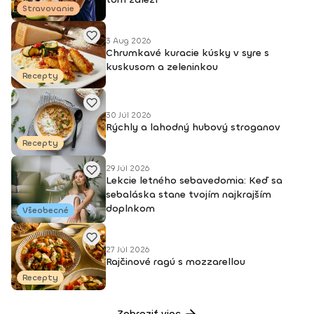
Stravovanie
3 Aug 2026
Chrumkavé kuracie kúsky v syre s
kuskusom a zeleninkou
Recepty
30 Júl 2026
Rýchly a lahodný hubový stroganov
Recepty
29 Júl 2026
Lekcie letného sebavedomia: Keď sa
sebaláska stane tvojím najkrajším
doplnkom
Všeobecné
27 Júl 2026
Rajčinové ragú s mozzarellou
Recepty
Zobraziť viac