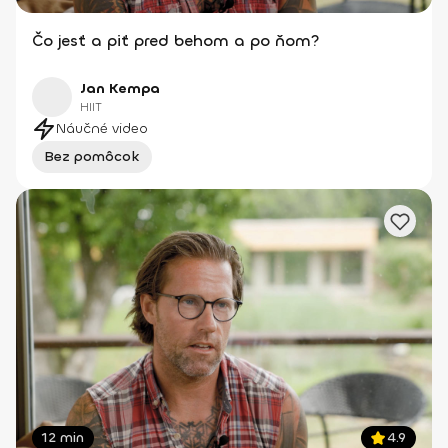
Čo jesť a piť pred behom a po ňom?
Jan Kempa
HIIT
Náučné video
Bez pomôcok
12 min
4.9