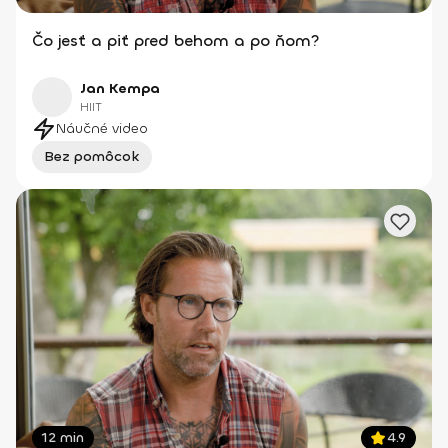
Čo jesť a piť pred behom a po ňom?
Jan Kempa
HIIT
Náučné video
Bez pomôcok
12 min
4.9