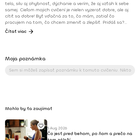
tela, silu aj ohybnosť, dýchanie a verím, že aj vzťah k sebe
samej. Cieľom mojich cvičení je nielen vyzerať dobre, ale aj
cítiť sa dobre! Byť vďačná za to, čo mám, zatiaľ čo
pracujem na tom, čo chcem zmeniť a zlepšiť. Pridáš sa?
Teším sa na teba na online lekciách vo Fitshakeri, aj vo
Čítať viac
Fitshaker podcaste! Taktiež osobne na mojich hodinách v
Bratislave alebo na pobytoch, ktoré organizujem na
Slovensku aj v zahraničí. Môj rozvrh a info o mne nájdeš na
týchto stránkach: FB: www.facebook.com/flowandrea9 IG :
Moja poznámka
@andrea_mindfulflow Dosiahnuté vzdelanie: • Špecializačný
kurz Pilates inštruktor (FACE CZECH academy), Brno, 2013 •
IYN certificate – Mindfulness Yoga Instructor (mesačný
intenzívny výcvik v Španielsku a následné ročné štúdium),
BodhiYoga school, 2016 • Výcvik jogovej terapie pod vedením
M. Ďuriša, Bratislava, júl 2017 • Gravid Yoga špecializácia,
Akadémia Powerjoga Slovensko, Piešťany, 2018 • Inštruktor
Aerobiku, Step aerobiku, Cvičenia s pomôckami (FACE CZECH
Mohlo by ťa zaujímať
academy), Trnava, 2004 • Kurz tanečnej a pohybovej terapie
(OZ Arte
5 Aug 2026
Čo jesť pred behom, po ňom a prečo na
tom záleží