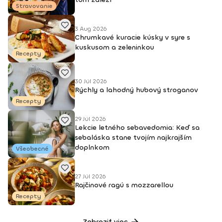
Stravovanie
3 Aug 2026
Chrumkavé kuracie kúsky v syre s
kuskusom a zeleninkou
Recepty
30 Júl 2026
Rýchly a lahodný hubový stroganov
Recepty
29 Júl 2026
Lekcie letného sebavedomia: Keď sa
sebaláska stane tvojím najkrajším
doplnkom
Všeobecné
27 Júl 2026
Rajčinové ragú s mozzarellou
Recepty
Zobraziť viac