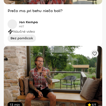
Prečo ma pri behu niečo bolí?
Jan Kempa
HIIT
Náučné video
Bez pomôcok
13 min
4.9