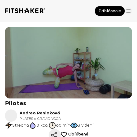
Prihlásenie
Pilates
Andrea Peniaková
PILATES a GRAVID YOGA
Stredná
0
kcal
60 min
3
videní
Obľúbené