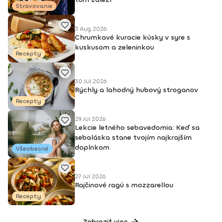
Stravovanie
3 Aug 2026
Chrumkavé kuracie kúsky v syre s
kuskusom a zeleninkou
Recepty
30 Júl 2026
Rýchly a lahodný hubový stroganov
Recepty
29 Júl 2026
Lekcie letného sebavedomia: Keď sa
sebaláska stane tvojím najkrajším
doplnkom
Všeobecné
27 Júl 2026
Rajčinové ragú s mozzarellou
Recepty
Zobraziť viac