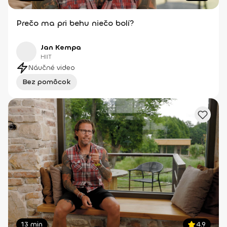
Prečo ma pri behu niečo bolí?
Jan Kempa
HIIT
Náučné video
Bez pomôcok
13 min
4.9