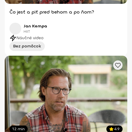
Čo jesť a piť pred behom a po ňom?
Jan Kempa
HIIT
Náučné video
Bez pomôcok
12 min
4.9