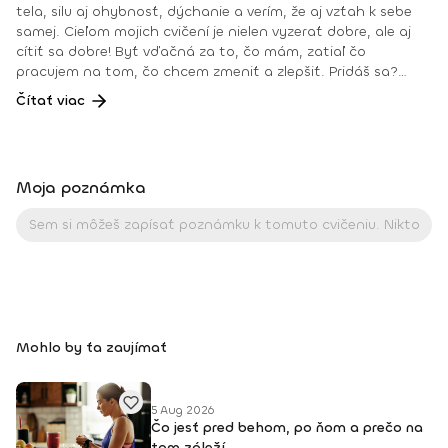
tela, silu aj ohybnosť, dýchanie a verím, že aj vzťah k sebe
samej. Cieľom mojich cvičení je nielen vyzerať dobre, ale aj
cítiť sa dobre! Byť vďačná za to, čo mám, zatiaľ čo
pracujem na tom, čo chcem zmeniť a zlepšiť. Pridáš sa?
Teším sa na teba na online lekciách vo Fitshakeri, aj vo
Čítať viac
Fitshaker podcaste! Taktiež osobne na mojich hodinách v
Bratislave alebo na pobytoch, ktoré organizujem na
Slovensku aj v zahraničí. Môj rozvrh a info o mne nájdeš na
týchto stránkach: FB: www.facebook.com/flowandrea9 IG :
Moja poznámka
@andrea_mindfulflow Dosiahnuté vzdelanie: • Špecializačný
kurz Pilates inštruktor (FACE CZECH academy), Brno, 2013 •
IYN certificate – Mindfulness Yoga Instructor (mesačný
intenzívny výcvik v Španielsku a následné ročné štúdium),
BodhiYoga school, 2016 • Výcvik jogovej terapie pod vedením
M. Ďuriša, Bratislava, júl 2017 • Gravid Yoga špecializácia,
Akadémia Powerjoga Slovensko, Piešťany, 2018 • Inštruktor
Aerobiku, Step aerobiku, Cvičenia s pomôckami (FACE CZECH
Mohlo by ťa zaujímať
academy), Trnava, 2004 • Kurz tanečnej a pohybovej terapie
(OZ Arte
5 Aug 2026
Čo jesť pred behom, po ňom a prečo na
tom záleží