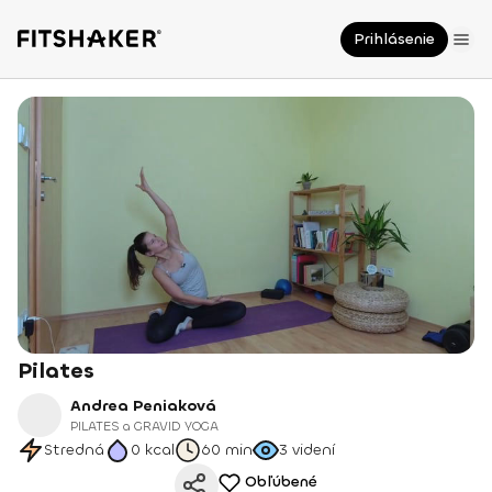
Prihlásenie
Pilates
Andrea Peniaková
PILATES a GRAVID YOGA
Stredná
0
kcal
60 min
3
videní
Obľúbené