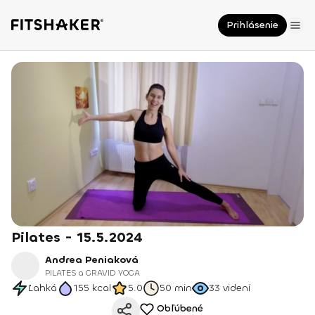
Prihlásenie
Pilates - 15.5.2024
Andrea Peniaková
PILATES a GRAVID YOGA
Ľahká
155
kcal
5.0
50 min
33
videní
Obľúbené