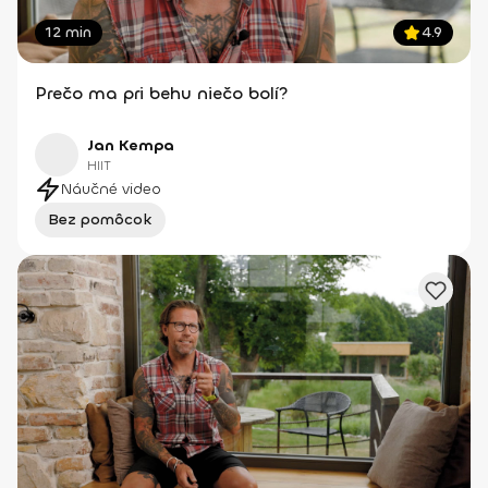
12 min
4.9
Prečo ma pri behu niečo bolí?
Jan Kempa
HIIT
Náučné video
Bez pomôcok