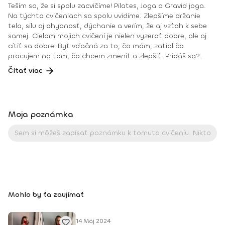
Teším sa, že si spolu zacvičíme! Pilates, Joga a Gravid joga.
Na týchto cvičeniach sa spolu uvidíme. Zlepšíme držanie
tela, silu aj ohybnosť, dýchanie a verím, že aj vzťah k sebe
samej. Cieľom mojich cvičení je nielen vyzerať dobre, ale aj
cítiť sa dobre! Byť vďačná za to, čo mám, zatiaľ čo
pracujem na tom, čo chcem zmeniť a zlepšiť. Pridáš sa?
Teším sa na teba na online lekciách vo Fitshakeri, aj vo
Čítať viac
Fitshaker podcaste! Taktiež osobne na mojich hodinách v
Bratislave alebo na pobytoch, ktoré organizujem na
Slovensku aj v zahraničí. Môj rozvrh a info o mne nájdeš na
týchto stránkach: FB: www.facebook.com/flowandrea9 IG :
Moja poznámka
@andrea_mindfulflow Dosiahnuté vzdelanie: • Špecializačný
kurz Pilates inštruktor (FACE CZECH academy), Brno, 2013 •
IYN certificate – Mindfulness Yoga Instructor (mesačný
intenzívny výcvik v Španielsku a následné ročné štúdium),
BodhiYoga school, 2016 • Výcvik jogovej terapie pod vedením
M. Ďuriša, Bratislava, júl 2017 • Gravid Yoga špecializácia,
Akadémia Powerjoga Slovensko, Piešťany, 2018 • Inštruktor
Aerobiku, Step aerobiku, Cvičenia s pomôckami (FACE CZECH
Mohlo by ťa zaujímať
academy), Trnava, 2004 • Kurz tanečnej a pohybovej terapie
(OZ Arte
14 Máj 2024