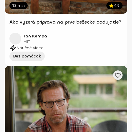
13 min
4.9
Ako vyzerá príprava na prvé bežecké podujatie?
Jan Kempa
HIIT
Náučné video
Bez pomôcok