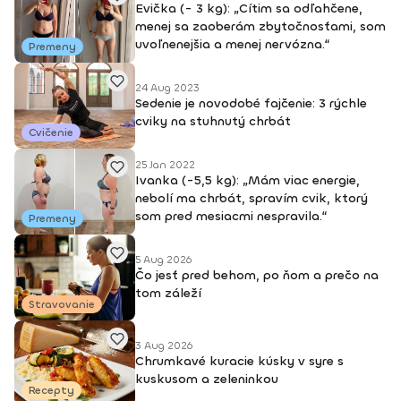
Evička (- 3 kg): „Cítim sa odľahčene,
menej sa zaoberám zbytočnosťami, som
uvoľnenejšia a menej nervózna.“
Premeny
24 Aug 2023
Sedenie je novodobé fajčenie: 3 rýchle
cviky na stuhnutý chrbát
Cvičenie
25 Jan 2022
Ivanka (-5,5 kg): „Mám viac energie,
nebolí ma chrbát, spravím cvik, ktorý
som pred mesiacmi nespravila.“
Premeny
5 Aug 2026
Čo jesť pred behom, po ňom a prečo na
tom záleží
Stravovanie
3 Aug 2026
Chrumkavé kuracie kúsky v syre s
kuskusom a zeleninkou
Recepty