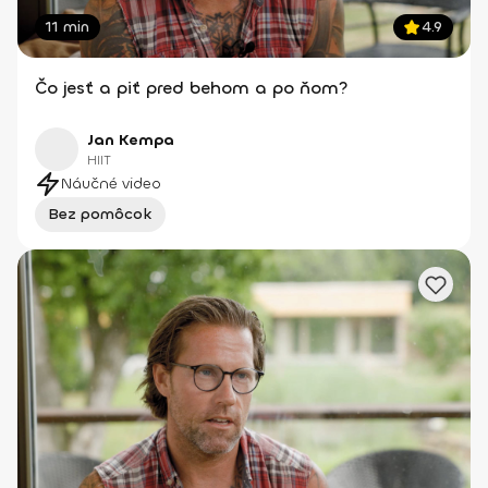
11 min
4.9
Čo jesť a piť pred behom a po ňom?
Jan Kempa
HIIT
Náučné video
Bez pomôcok