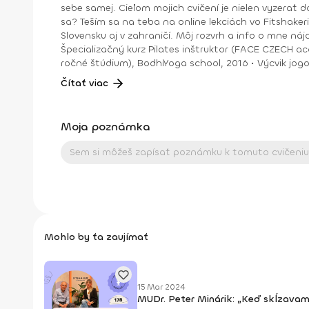
sebe samej. Cieľom mojich cvičení je nielen vyzerať do
sa? Teším sa na teba na online lekciách vo Fitshakeri, aj vo Fitshaker podcaste! Taktiež osobne na mojich hodinách v Bratislave alebo na pobytoch, ktoré organizujem na
Slovensku aj v zahraničí. Môj rozvrh a info o mne nájdeš na týchto stránkach: FB: www.facebook.com/flowandr
Špecializačný kurz Pilates inštruktor (FACE CZECH academy), Brno, 2013 • IYN certificate – Mindfulness Yoga Instructor (mes
ročné štúdium), BodhiYoga school, 2016 • Výcvik jogovej terapie pod vedením M. Ďuriša, Bratislava, júl 2017 • Gravid Yoga špecializácia, Akadémia Powerjoga Slovensko,
Čítať viac
Moja poznámka
Mohlo by ťa zaujímať
15 Mar 2024
MUDr. Peter Minárik: „Keď skĺzavam