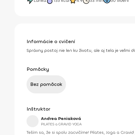
Ľahká
155
kcal
4.9
53 min
50
videní
Informácie o cvičení
Správny postoj nie len ku životu, ale aj tela je veľmi 
Pomôcky
Bez pomôcok
Inštruktor
Andrea Peniaková
PILATES a GRAVID YOGA
Teším sa, že si spolu zacvičíme! Pilates, Joga a Gravid joga. Na týchto cvičeniach sa spolu uvidíme. Zlepšíme držanie tela, silu aj ohybnosť, dýchanie a verím, že aj vzťah k