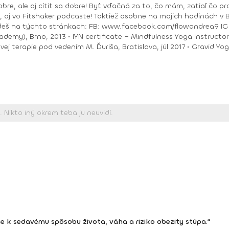
bre, ale aj cítiť sa dobre! Byť vďačná za to, čo mám, zatiaľ čo pracu
ea9 IG : @andrea_mindfulflow Dosiahnuté vzdelanie: •
ačný intenzívny výcvik v Španielsku a následné
Piešťany, 2018 • I
e k sedavému spôsobu života, váha a riziko obezity stúpa.“