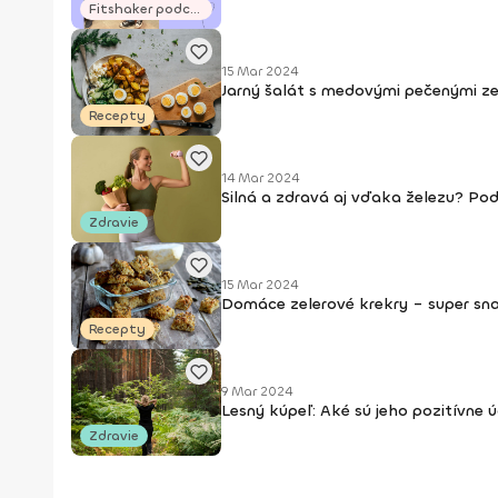
Fitshaker podcasty
15 Mar 2024
Jarný šalát s medovými pečenými z
Recepty
14 Mar 2024
Silná a zdravá aj vďaka železu? Poď 
Zdravie
15 Mar 2024
Domáce zelerové krekry – super sn
Recepty
9 Mar 2024
Lesný kúpeľ: Aké sú jeho pozitívne ú
Zdravie