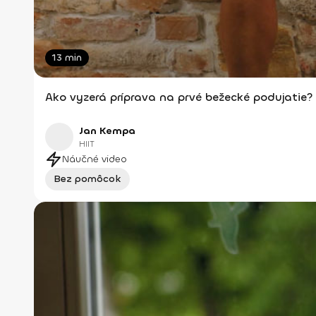
13 min
Ako vyzerá príprava na prvé bežecké podujatie?
Jan Kempa
HIIT
Náučné video
Bez pomôcok