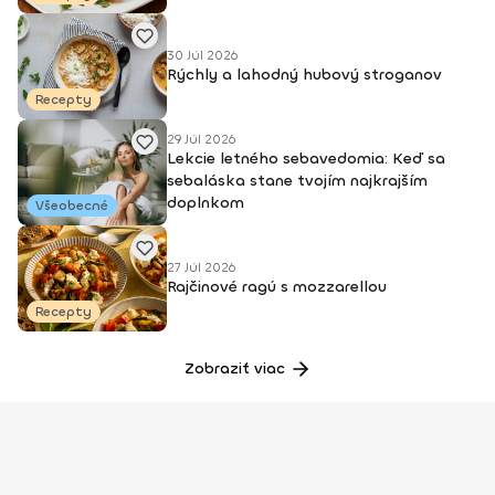
30 Júl 2026
Rýchly a lahodný hubový stroganov
Recepty
29 Júl 2026
Lekcie letného sebavedomia: Keď sa
sebaláska stane tvojím najkrajším
doplnkom
Všeobecné
27 Júl 2026
Rajčinové ragú s mozzarellou
Recepty
Zobraziť viac