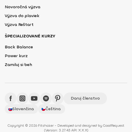
Novoročná výzva
Výzva do plaviek
Výzva Reštart
ŠPECIALIZOVANÉ KURZY
Back Balance
Power kurz
Zamiluj si beh
Daruj členstvo
Slovenčina
Čeština
Copyright © 2026 Fitshaker - Developed and designed by
GoodRequest
(
Version: 3.27.43 API: X.X.X
)