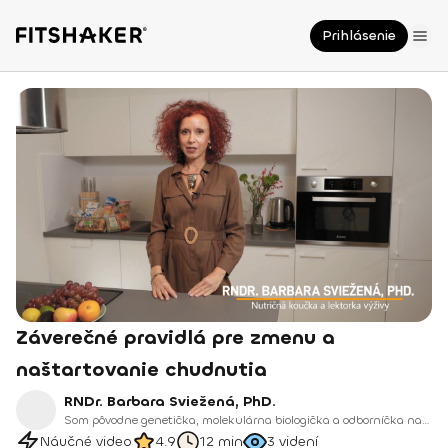
Prihlásenie
Záverečné pravidlá pre zmenu a
naštartovanie chudnutia
RNDr. Barbara Sviežená, PhD.
Som pôvodne genetička, molekulárna biologička a odborníčka na DNA a RNA. Po rokoch výskumu som sa rozhodla svoj odbor rozšíriť a pretaviť do praxe, ktorá pomáha ľuďom meniť ich životy.
Náučné video
4.9
12 min
3
videní