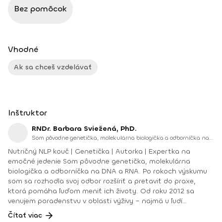
Bez pomôcok
Vhodné
Ak sa chceš vzdelávať
Inštruktor
RNDr. Barbara Sviežená, PhD.
Som pôvodne genetička, molekulárna biologička a odborníčka na DNA a RNA. Po rokoch výskumu som sa rozhodla svoj odbor rozšíriť a pretaviť do praxe, ktorá pomáha ľuďom meniť ich životy.
Nutričný NLP kouč | Genetička | Autorka | Expertka na
emočné jedenie Som pôvodne genetička, molekulárna
biologička a odborníčka na DNA a RNA. Po rokoch výskumu
som sa rozhodla svoj odbor rozšíriť a pretaviť do praxe,
ktorá pomáha ľuďom meniť ich životy. Od roku 2012 sa
venujem poradenstvu v oblasti výživy – najmä u ľudí
trpiacich poruchami príjmu potravy, emočným a
Čítať viac
psychogénnym jedením, chronickým diétovaním a