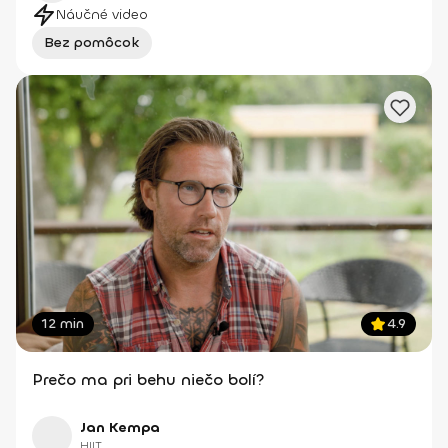
Náučné video
Bez pomôcok
12 min
4.9
Prečo ma pri behu niečo bolí?
Jan Kempa
HIIT