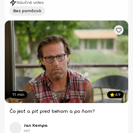
Náučné video
Bez pomôcok
11 min
4.9
Čo jesť a piť pred behom a po ňom?
Jan Kempa
HIIT