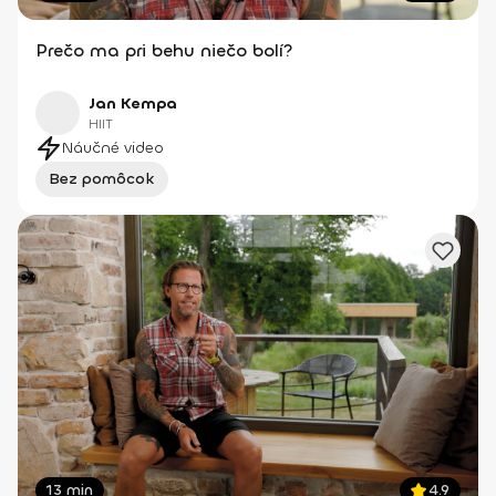
Prečo ma pri behu niečo bolí?
Jan Kempa
HIIT
Náučné video
Bez pomôcok
13 min
4.9