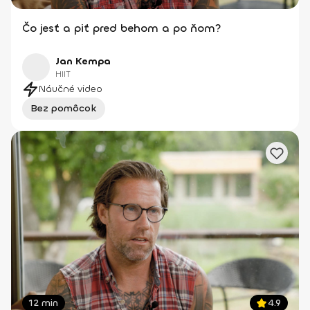
Čo jesť a piť pred behom a po ňom?
Jan Kempa
HIIT
Náučné video
Bez pomôcok
12 min
4.9