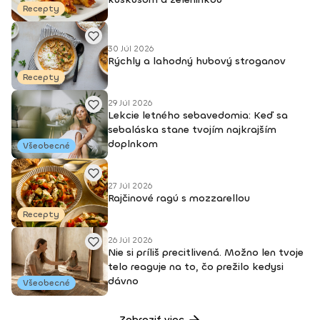
Recepty
30 Júl 2026
Rýchly a lahodný hubový stroganov
Recepty
29 Júl 2026
Lekcie letného sebavedomia: Keď sa
sebaláska stane tvojím najkrajším
doplnkom
Všeobecné
27 Júl 2026
Rajčinové ragú s mozzarellou
Recepty
26 Júl 2026
Nie si príliš precitlivená. Možno len tvoje
telo reaguje na to, čo prežilo kedysi
dávno
Všeobecné
Zobraziť viac