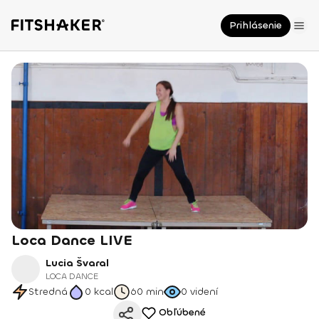
Prihlásenie
Loca Dance LIVE
Lucia Švaral
LOCA DANCE
Stredná
0
kcal
60 min
0
videní
Obľúbené