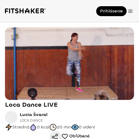
Prihlásenie
Loca Dance LIVE
Lucia Švaral
LOCA DANCE
Stredná
0
kcal
60 min
0
videní
Obľúbené