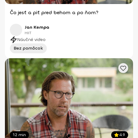
Čo jesť a piť pred behom a po ňom?
Jan Kempa
HIIT
Náučné video
Bez pomôcok
12 min
4.9