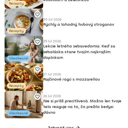
Recepty
30 Júl 2026
Rýchly a lahodný hubový stroganov
Recepty
29 Júl 2026
Lekcie letného sebavedomia: Keď sa
sebaláska stane tvojím najkrajším
doplnkom
Všeobecné
27 Júl 2026
Rajčinové ragú s mozzarellou
Recepty
26 Júl 2026
Nie si príliš precitlivená. Možno len tvoje
telo reaguje na to, čo prežilo kedysi
dávno
Všeobecné
Zobraziť viac