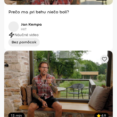
Prečo ma pri behu niečo bolí?
Jan Kempa
HIIT
Náučné video
Bez pomôcok
13 min
4.9