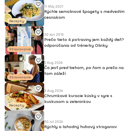
DEEPWORK PORT DE BRAS PILOXING CORE LEVEL 1, 2 FITNESS
TRÉNER 3
11 Máj 2021
Rýchle semolinové špagety s medvedím
cesnakom
Recepty
30 Jan 2015
Prečo tieto 4 potraviny jem každý deň?
odporúčania od trénerky Olinky
Stravovanie
5 Aug 2026
Čo jesť pred behom, po ňom a prečo na
tom záleží
Stravovanie
3 Aug 2026
Chrumkavé kuracie kúsky v syre s
kuskusom a zeleninkou
Recepty
30 Júl 2026
Rýchly a lahodný hubový stroganov