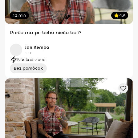
12 min
4.9
Prečo ma pri behu niečo bolí?
Jan Kempa
HIIT
Náučné video
Bez pomôcok