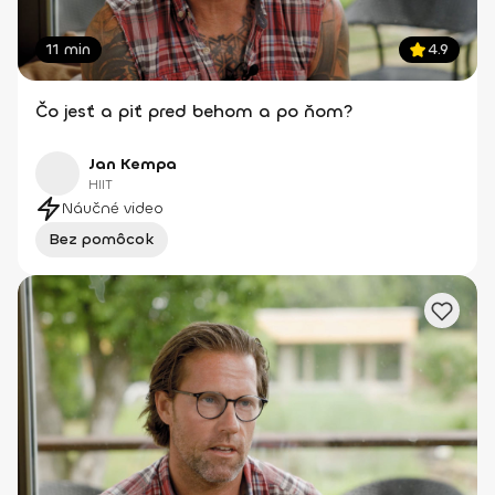
11 min
4.9
Čo jesť a piť pred behom a po ňom?
Jan Kempa
HIIT
Náučné video
Bez pomôcok