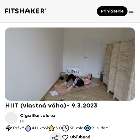
Prihlásenie
HIIT (vlastná váha)- 9.3.2023
Oľga Bartalská
HIIT
Ťažká
411
kcal
5.0
58 min
91
videní
Obľúbené