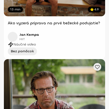
13 min
4.9
Ako vyzerá príprava na prvé bežecké podujatie?
Jan Kempa
HIIT
Náučné video
Bez pomôcok