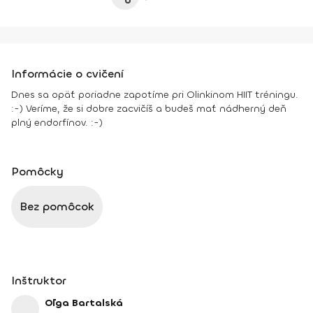
Informácie o cvičení
Dnes sa opäť poriadne zapotíme pri Olinkinom HIIT tréningu.
:-) Veríme, že si dobre zacvičíš a budeš mať nádherný deň
plný endorfínov. :-)
Pomôcky
Bez pomôcok
Inštruktor
Oľga Bartalská